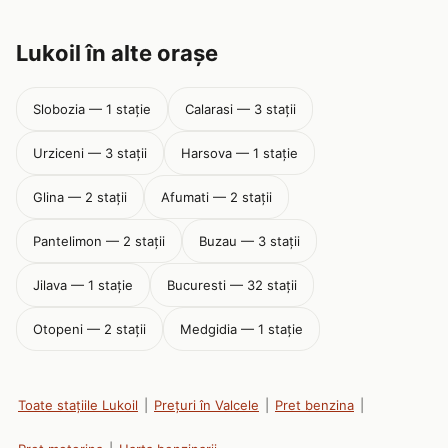
Lukoil în alte orașe
Slobozia — 1 stație
Calarasi — 3 stații
Urziceni — 3 stații
Harsova — 1 stație
Glina — 2 stații
Afumati — 2 stații
Pantelimon — 2 stații
Buzau — 3 stații
Jilava — 1 stație
Bucuresti — 32 stații
Otopeni — 2 stații
Medgidia — 1 stație
Toate stațiile Lukoil
|
Prețuri în Valcele
|
Pret benzina
|