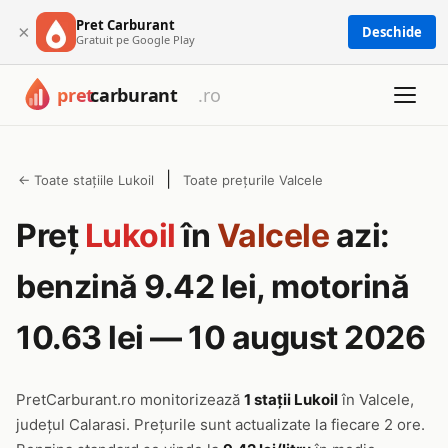
Pret Carburant
×
Deschide
Gratuit pe Google Play
|
← Toate stațiile Lukoil
Toate prețurile Valcele
Preț
Lukoil
în
Valcele
azi:
benzină 9.42 lei, motorină
10.63 lei — 10 august 2026
PretCarburant.ro monitorizează
1 stații Lukoil
în Valcele,
județul Calarasi. Prețurile sunt actualizate la fiecare 2 ore.