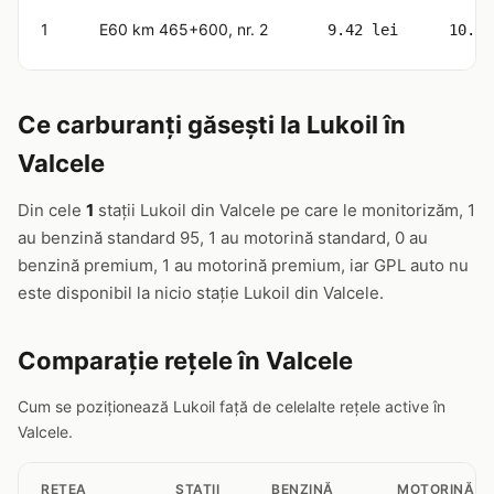
1
E60 km 465+600, nr. 2
9.42 lei
10.63
Ce carburanți găsești la Lukoil în
Valcele
Din cele
1
stații Lukoil din Valcele pe care le monitorizăm, 1
au benzină standard 95, 1 au motorină standard, 0 au
benzină premium, 1 au motorină premium, iar GPL auto nu
este disponibil la nicio stație Lukoil din Valcele.
Comparație rețele în Valcele
Cum se poziționează Lukoil față de celelalte rețele active în
Valcele.
RETEA
STAȚII
BENZINĂ
MOTORINĂ