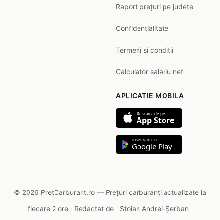
Raport prețuri pe județe
Confidentialitate
Termeni si conditii
Calculator salariu net
APLICATIE MOBILA
Descarca de pe
App Store
DISPONIBIL PE
Google Play
© 2026 PretCarburant.ro — Prețuri carburanți actualizate la
fiecare 2 ore · Redactat de
Stoian Andrei-Șerban