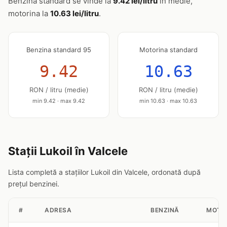
Benzina standard se vinde la
9.42 lei/litru
în medie,
motorina la
10.63 lei/litru
.
Benzina standard 95
Motorina standard
9.42
10.63
RON / litru (medie)
RON / litru (medie)
min 9.42 · max 9.42
min 10.63 · max 10.63
Stații Lukoil în Valcele
Lista completă a stațiilor Lukoil din Valcele, ordonată după
prețul benzinei.
#
ADRESA
BENZINĂ
MOTO