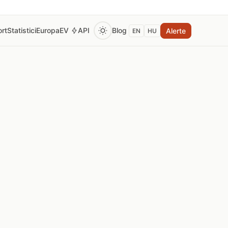
rt
Statistici
Europa
EV
API
Blog
Alerte
EN
HU