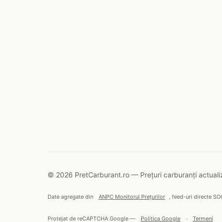
© 2026 PretCarburant.ro — Prețuri carburanți actualiz
Date agregate din
ANPC Monitorul Prețurilor
, feed-uri directe SO
Protejat de reCAPTCHA Google —
Politica Google
·
Termeni