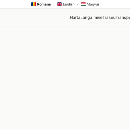
Romana
·
English
·
Magyar
Harta
Langa mine
Traseu
Transpo