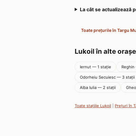
La cât se actualizează 
Toate prețurile în Targu M
Lukoil în alte orașe
Iernut — 1 stație
Reghin 
Odorheiu Secuiesc — 3 stații
Alba Iulia — 2 stații
Gheo
Toate stațiile Lukoil
|
Prețuri în 