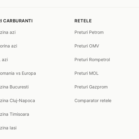
I CARBURANTI
RETELE
zina azi
Preturi Petrom
orina azi
Preturi OMV
 azi
Preturi Rompetrol
Romania vs Europa
Preturi MOL
zina Bucuresti
Preturi Gazprom
nzina Cluj-Napoca
Comparator retele
zina Timisoara
zina Iasi