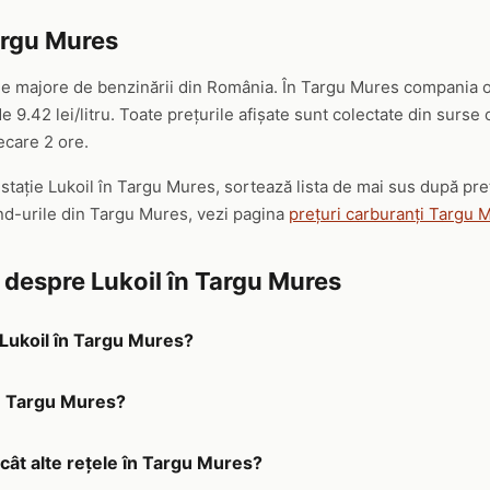
argu Mures
ele majore de benzinării din România. În Targu Mures compania o
 9.42 lei/litru. Toate prețurile afișate sunt colectate din surse
iecare 2 ore.
 stație Lukoil în Targu Mures, sortează lista de mai sus după pr
and-urile din Targu Mures, vezi pagina
prețuri carburanți Targu 
e despre Lukoil în Targu Mures
 Lukoil în Targu Mures?
în Targu Mures?
ecât alte rețele în Targu Mures?