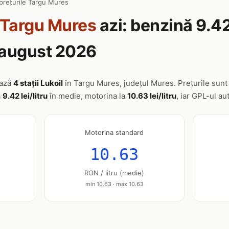
prețurile Targu Mures
Targu Mures
azi: benzină 9.42
7 august 2026
ează
4 stații Lukoil
în Targu Mures, județul Mures. Prețurile sunt a
a
9.42 lei/litru
în medie, motorina la
10.63 lei/litru
, iar GPL-ul au
Motorina standard
10.63
RON / litru (medie)
min 10.63 · max 10.63