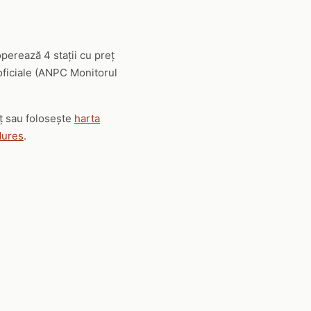
perează 4 stații cu preț
 oficiale (ANPC Monitorul
eț sau folosește
harta
Mures
.