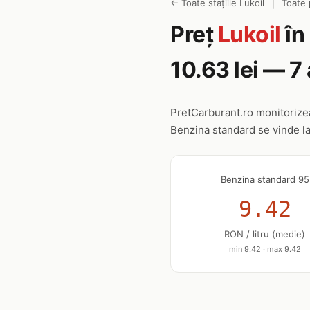
|
← Toate stațiile Lukoil
Toate 
Preț
Lukoil
în
10.63 lei — 
PretCarburant.ro monitoriz
Benzina standard se vinde l
Benzina standard 95
9.42
RON / litru (medie)
min 9.42 · max 9.42