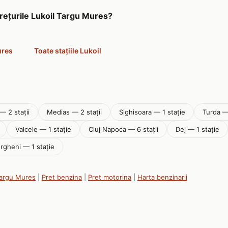
prețurile Lukoil Targu Mures?
ures
Toate stațiile Lukoil
— 2 stații
Medias — 2 stații
Sighisoara — 1 stație
Turda —
Valcele — 1 stație
Cluj Napoca — 6 stații
Dej — 1 stație
rgheni — 1 stație
Targu Mures
|
Pret benzina
|
Pret motorina
|
Harta benzinarii