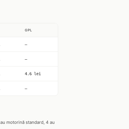
GPL
i
—
i
—
i
4.6 lei
i
—
 au motorină standard, 4 au