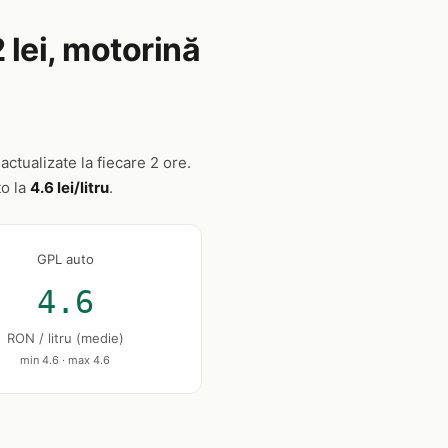
 lei, motorină
ctualizate la fiecare 2 ore.
to la
4.6 lei/litru
.
GPL auto
4.6
RON / litru (medie)
min 4.6 · max 4.6