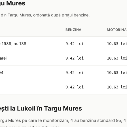
rgu Mures
il din Targu Mures, ordonată după prețul benzinei.
BENZINĂ
MOTORINĂ
 1989, nr. 138
9.42 lei
10.63 le
arei
9.42 lei
10.63 le
204
9.42 lei
10.63 le
9.42 lei
10.63 le
ști la Lukoil în Targu Mures
Targu Mures pe care le monitorizăm, 4 au benzină standard 95, 4