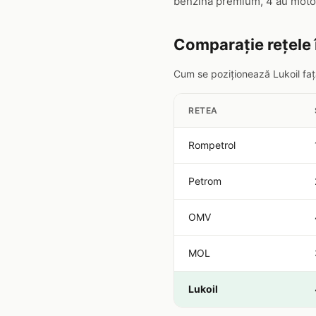
benzină premium, 4 au motor
Comparație rețele 
Cum se poziționează Lukoil față
RETEA
Rompetrol
Petrom
OMV
MOL
Lukoil