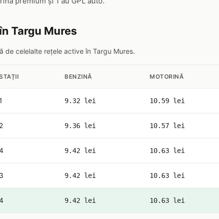
ină premium și 1 au GPL auto.
în Targu Mures
 de celelalte rețele active în Targu Mures.
STAȚII
BENZINĂ
MOTORINĂ
1
9.32 lei
10.59 lei
2
9.36 lei
10.57 lei
4
9.42 lei
10.63 lei
3
9.42 lei
10.63 lei
4
9.42 lei
10.63 lei