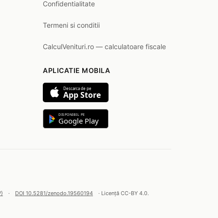
Confidentialitate
Termeni si conditii
CalculVenituri.ro — calculatoare fiscale
APLICATIE MOBILA
Descarca de pe
App Store
DISPONIBIL PE
Google Play
V)
·
DOI 10.5281/zenodo.19560194
· Licență CC-BY 4.0.