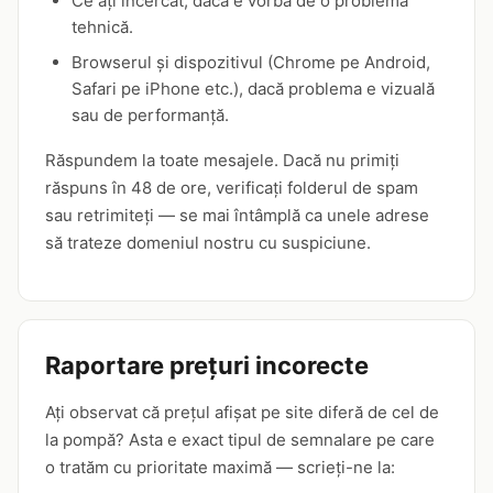
Ce ați încercat, dacă e vorba de o problemă
tehnică.
Browserul și dispozitivul (Chrome pe Android,
Safari pe iPhone etc.), dacă problema e vizuală
sau de performanță.
Răspundem la toate mesajele. Dacă nu primiți
răspuns în 48 de ore, verificați folderul de spam
sau retrimiteți — se mai întâmplă ca unele adrese
să trateze domeniul nostru cu suspiciune.
Raportare prețuri incorecte
Ați observat că prețul afișat pe site diferă de cel de
la pompă? Asta e exact tipul de semnalare pe care
o tratăm cu prioritate maximă — scrieți-ne la: