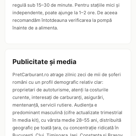
regulă sub 15–30 de minute. Pentru stațiile mici și
independente, poate ajunge la 1–2 ore. De aceea
recomandăm întotdeauna verificarea la pompă
înainte de a alimenta.
Publicitate și media
PretCarburant.ro atrage zilnic zeci de mii de șoferi
români cu un profil demografic relativ clar:
proprietari de autoturisme, atenți la costurile
curente, interesați de carburanți, asigurări,
mentenanță, servicii rutiere. Audiența e
predominant masculină (cifre actualizate trimestrial
în media kit), cu vârsta medie 28–55 ani, distribuită
geografic pe toată țara, cu concentrație ridicată în
București, Cluj, Timișoara, Iași, Constanța și Brașov.