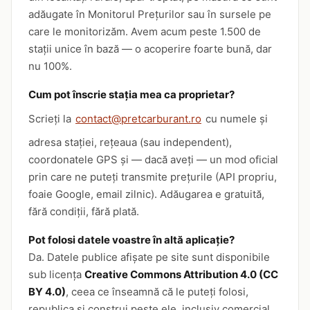
adăugate în Monitorul Prețurilor sau în sursele pe
care le monitorizăm. Avem acum peste 1.500 de
stații unice în bază — o acoperire foarte bună, dar
nu 100%.
Cum pot înscrie stația mea ca proprietar?
Scrieți la
contact@pretcarburant.ro
cu numele și
adresa stației, rețeaua (sau independent),
coordonatele GPS și — dacă aveți — un mod oficial
prin care ne puteți transmite prețurile (API propriu,
foaie Google, email zilnic). Adăugarea e gratuită,
fără condiții, fără plată.
Pot folosi datele voastre în altă aplicație?
Da. Datele publice afișate pe site sunt disponibile
sub licența
Creative Commons Attribution 4.0 (CC
BY 4.0)
, ceea ce înseamnă că le puteți folosi,
republica și construi peste ele, inclusiv comercial,