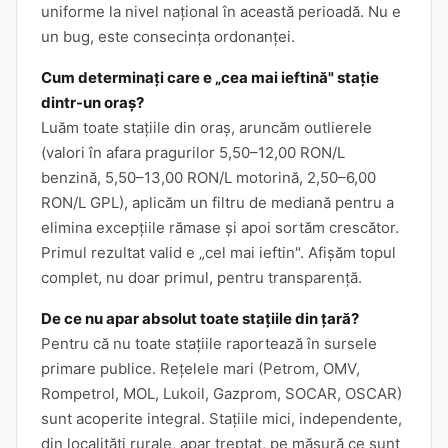
uniforme la nivel național în această perioadă. Nu e
un bug, este consecința ordonanței.
Cum determinați care e „cea mai ieftină" stație
dintr-un oraș?
Luăm toate stațiile din oraș, aruncăm outlierele
(valori în afara pragurilor 5,50–12,00 RON/L
benzină, 5,50–13,00 RON/L motorină, 2,50–6,00
RON/L GPL), aplicăm un filtru de mediană pentru a
elimina excepțiile rămase și apoi sortăm crescător.
Primul rezultat valid e „cel mai ieftin". Afișăm topul
complet, nu doar primul, pentru transparență.
De ce nu apar absolut toate stațiile din țară?
Pentru că nu toate stațiile raportează în sursele
primare publice. Rețelele mari (Petrom, OMV,
Rompetrol, MOL, Lukoil, Gazprom, SOCAR, OSCAR)
sunt acoperite integral. Stațiile mici, independente,
din localități rurale, apar treptat, pe măsură ce sunt