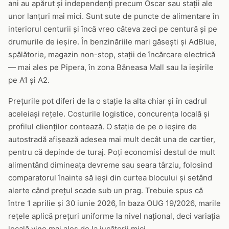
ani au apărut și independenți precum Oscar sau stații ale
unor lanțuri mai mici. Sunt sute de puncte de alimentare în
interiorul centurii și încă vreo câteva zeci pe centură și pe
drumurile de ieșire. În benzinăriile mari găsești și AdBlue,
spălătorie, magazin non-stop, stații de încărcare electrică
— mai ales pe Pipera, în zona Băneasa Mall sau la ieșirile
pe A1 și A2.
Prețurile pot diferi de la o stație la alta chiar și în cadrul
aceleiași rețele. Costurile logistice, concurența locală și
profilul clienților contează. O stație de pe o ieșire de
autostradă afișează adesea mai mult decât una de cartier,
pentru că depinde de turaj. Poți economisi destul de mult
alimentând dimineața devreme sau seara târziu, folosind
comparatorul înainte să ieși din curtea blocului și setând
alerte când prețul scade sub un prag. Trebuie spus că
între 1 aprilie și 30 iunie 2026, în baza OUG 19/2026, marile
rețele aplică prețuri uniforme la nivel național, deci variația
locală vine mai ales de la jucătorii mici.