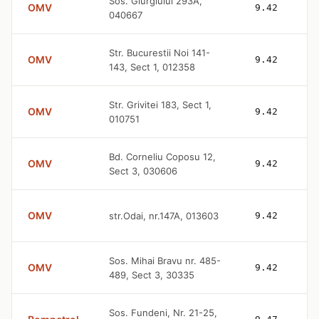
Sos. Giurgiului 293A,
OMV
9.42
040667
Str. Bucurestii Noi 141-
OMV
9.42
143, Sect 1, 012358
Str. Grivitei 183, Sect 1,
OMV
9.42
010751
Bd. Corneliu Coposu 12,
OMV
9.42
Sect 3, 030606
OMV
str.Odai, nr.147A, 013603
9.42
Sos. Mihai Bravu nr. 485-
OMV
9.42
489, Sect 3, 30335
Sos. Fundeni, Nr. 21-25,