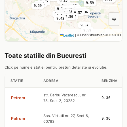
9.42
9.42
9.59
9.36
9.59
9.59
9.57
9.36
9.51
9.42
9.36
9.36
9.36
9.59
9.59
9.36
9.57
9.36
9.47
9.57
9.47
9.47
9.59
9.57
9.57
9.59
9.42
9.57
9.59
|
© OpenStreetMap © CARTO
Leaflet
Toate statiile din Bucuresti
Click pe numele statiei pentru preturi detaliate si evolutie.
STATIE
ADRESA
BENZINA
str. Barbu Vacarescu, nr.
Petrom
9.36
78, Sect 2, 20282
Sos. Virtutii nr. 27, Sect 6,
Petrom
9.36
60783