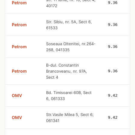
Petrom
9.36
40172
Str. Sibiu, nr. 5A, Sect 6,
Petrom
9.36
61533
Soseaua Oltenitei, nr.264-
Petrom
9.36
268, 041335
B-dul. Constantin
Petrom
Brancoveanu, nr. 97A,
9.36
Sect 4
Bd. Timisoarei 60B, Sect
OMV
9.42
6, 061333
Str.Vasile Milea 5, Sect 6,
OMV
9.42
061341