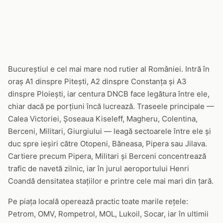
Bucureștiul e cel mai mare nod rutier al României. Intră în
oraș A1 dinspre Pitești, A2 dinspre Constanța și A3
dinspre Ploiești, iar centura DNCB face legătura între ele,
chiar dacă pe porțiuni încă lucrează. Traseele principale —
Calea Victoriei, Șoseaua Kiseleff, Magheru, Colentina,
Berceni, Militari, Giurgiului — leagă sectoarele între ele și
duc spre ieșiri către Otopeni, Băneasa, Pipera sau Jilava.
Cartiere precum Pipera, Militari și Berceni concentrează
trafic de navetă zilnic, iar în jurul aeroportului Henri
Coandă densitatea stațiilor e printre cele mai mari din țară.
Pe piața locală operează practic toate marile rețele:
Petrom, OMV, Rompetrol, MOL, Lukoil, Socar, iar în ultimii