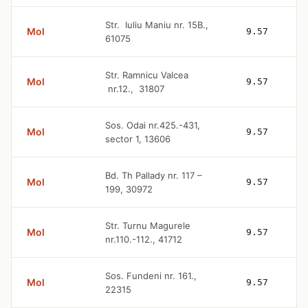
Str. Iuliu Maniu nr. 15B.,
Mol
9.57
61075
Str. Ramnicu Valcea
Mol
9.57
nr.12., 31807
Sos. Odai nr.425.-431,
Mol
9.57
sector 1, 13606
Bd. Th Pallady nr. 117 –
Mol
9.57
199, 30972
Str. Turnu Magurele
Mol
9.57
nr.110.-112., 41712
Sos. Fundeni nr. 161.,
Mol
9.57
22315