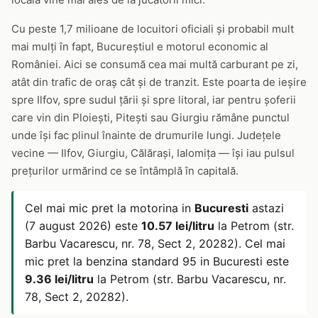
Cu peste 1,7 milioane de locuitori oficiali și probabil mult
mai mulți în fapt, Bucureștiul e motorul economic al
României. Aici se consumă cea mai multă carburant pe zi,
atât din trafic de oraș cât și de tranzit. Este poarta de ieșire
spre Ilfov, spre sudul țării și spre litoral, iar pentru șoferii
care vin din Ploiești, Pitești sau Giurgiu rămâne punctul
unde își fac plinul înainte de drumurile lungi. Județele
vecine — Ilfov, Giurgiu, Călărași, Ialomița — își iau pulsul
prețurilor urmărind ce se întâmplă în capitală.
Cel mai mic pret la motorina in
Bucuresti
astazi
(7 august 2026) este
10.57 lei/litru
la Petrom (str.
Barbu Vacarescu, nr. 78, Sect 2, 20282). Cel mai
mic pret la benzina standard 95 in Bucuresti este
9.36 lei/litru
la Petrom (str. Barbu Vacarescu, nr.
78, Sect 2, 20282).