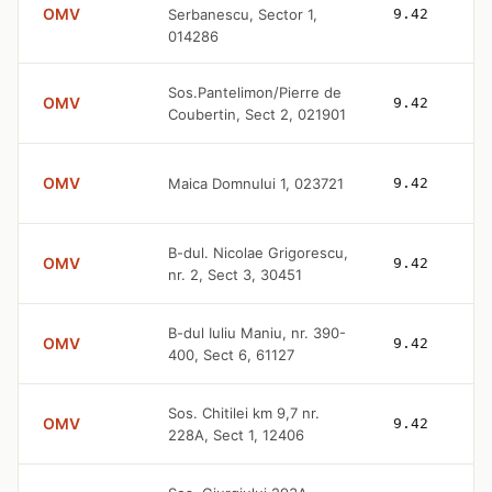
OMV
Serbanescu, Sector 1,
9.42
014286
Sos.Pantelimon/Pierre de
OMV
9.42
Coubertin, Sect 2, 021901
OMV
Maica Domnului 1, 023721
9.42
B-dul. Nicolae Grigorescu,
OMV
9.42
nr. 2, Sect 3, 30451
B-dul Iuliu Maniu, nr. 390-
OMV
9.42
400, Sect 6, 61127
Sos. Chitilei km 9,7 nr.
OMV
9.42
228A, Sect 1, 12406