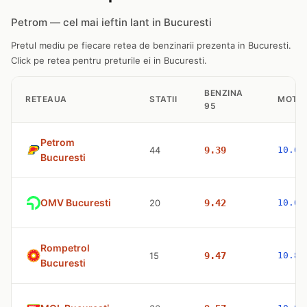
Petrom — cel mai ieftin lant in Bucuresti
Pretul mediu pe fiecare retea de benzinarii prezenta in Bucuresti.
Click pe retea pentru preturile ei in Bucuresti.
BENZINA
RETEAUA
STATII
MOTO
95
Petrom
44
9.39
10.61
Bucuresti
OMV Bucuresti
20
9.42
10.63
Rompetrol
15
9.47
10.83
Bucuresti