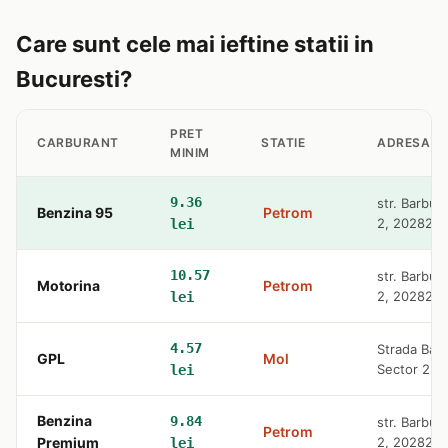
Care sunt cele mai ieftine statii in
Bucuresti?
PRET
CARBURANT
STATIE
ADRESA
MINIM
9.36
str. Barbu 
Benzina 95
Petrom
2, 20282
lei
10.57
str. Barbu 
Motorina
Petrom
2, 20282
lei
4.57
Strada Barb
GPL
Mol
Sector 2, 
lei
Benzina
9.84
str. Barbu 
Petrom
Premium
2, 20282
lei