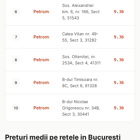
Sos. Alexandriei
Petrom
km. 6, nr. 166, Sect
9.36
6
5, 51543
Calea Vitan nr. 49-
Petrom
9.36
7
55, Sect 3, 31282
Sos. Oltenitei, nr.
Petrom
9.36
8
253A, Sect 4, 41311
B-dul Timisoara nr.
Petrom
9.36
9
8C, Sect 6, 61328
B-dul Nicolae
Petrom
Grigorescu nr. 34B,
9.36
10
Sect 3, 30441
Preturi medii pe retele in Bucuresti