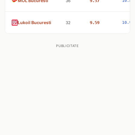
MOL Bucuresti
36
9.57
10.83
Lukoil Bucuresti
32
9.59
10.98
PUBLICITATE