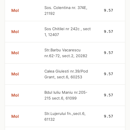
Sos. Colentina nr. 374E,
Mol
9.57
21192
Sos Chitilei nr 242c , sect
Mol
9.57
1, 12407
Str.Barbu Vacarescu
Mol
9.57
nr.62-72, sect.2, 20282
Calea Giulesti nr.39/Pod
Mol
9.57
Grant, sect.6, 60253
Bdul Iuliu Maniu nr.205-
Mol
9.57
215 sect.6, 61099
Str.Lujerului fn.,sect.6,
Mol
9.57
61132