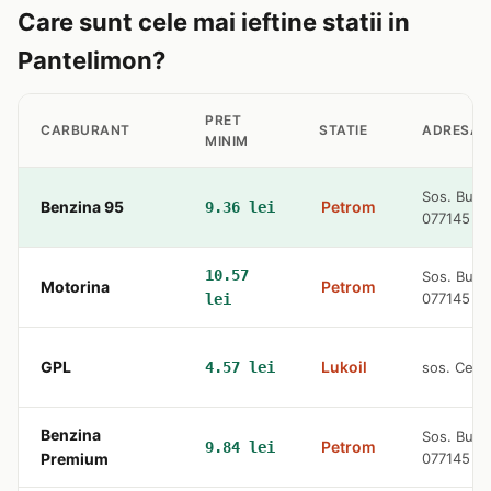
Care sunt cele mai ieftine statii in
Pantelimon?
PRET
CARBURANT
STATIE
ADRESA
MINIM
Sos. Bucu
Benzina 95
Petrom
9.36 lei
077145
10.57
Sos. Bucu
Motorina
Petrom
077145
lei
GPL
Lukoil
4.57 lei
sos. Cent
Benzina
Sos. Bucu
Petrom
9.84 lei
Premium
077145