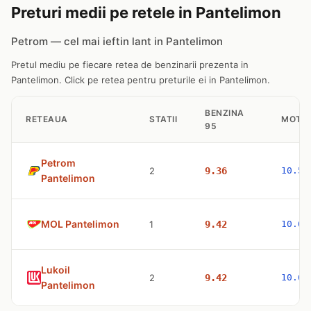
Preturi medii pe retele in Pantelimon
Petrom — cel mai ieftin lant in Pantelimon
Pretul mediu pe fiecare retea de benzinarii prezenta in
Pantelimon. Click pe retea pentru preturile ei in Pantelimon.
BENZINA
RETEAUA
STATII
MOTO
95
Petrom
2
9.36
10.57
Pantelimon
MOL Pantelimon
1
9.42
10.63
Lukoil
2
9.42
10.63
Pantelimon