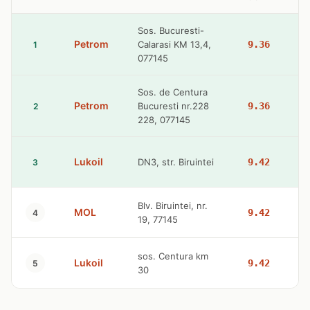
Sos. Bucuresti-
Petrom
Calarasi KM 13,4,
9.36
1
077145
Sos. de Centura
Petrom
Bucuresti nr.228
9.36
2
228, 077145
Lukoil
DN3, str. Biruintei
9.42
3
Blv. Biruintei, nr.
MOL
9.42
4
19, 77145
sos. Centura km
Lukoil
9.42
5
30