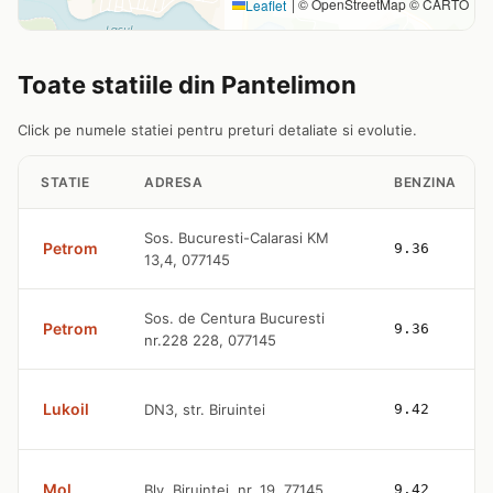
|
© OpenStreetMap © CARTO
Leaflet
Toate statiile din Pantelimon
Click pe numele statiei pentru preturi detaliate si evolutie.
STATIE
ADRESA
BENZINA
Sos. Bucuresti-Calarasi KM
Petrom
9.36
13,4, 077145
Sos. de Centura Bucuresti
Petrom
9.36
nr.228 228, 077145
Lukoil
DN3, str. Biruintei
9.42
Mol
Blv. Biruintei, nr. 19, 77145
9.42