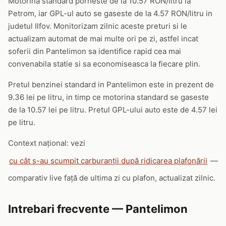
Motorina standard porneste de la 10.57 RON/litru la
Petrom, iar GPL-ul auto se gaseste de la 4.57 RON/litru in
judetul Ilfov. Monitorizam zilnic aceste preturi si le
actualizam automat de mai multe ori pe zi, astfel incat
soferii din Pantelimon sa identifice rapid cea mai
convenabila statie si sa economiseasca la fiecare plin.
Pretul benzinei standard in Pantelimon este in prezent de
9.36 lei pe litru, in timp ce motorina standard se gaseste
de la 10.57 lei pe litru. Pretul GPL-ului auto este de 4.57 lei
pe litru.
Context național: vezi
cu cât s-au scumpit carburanții după ridicarea plafonării
—
comparativ live față de ultima zi cu plafon, actualizat zilnic.
Intrebari frecvente — Pantelimon