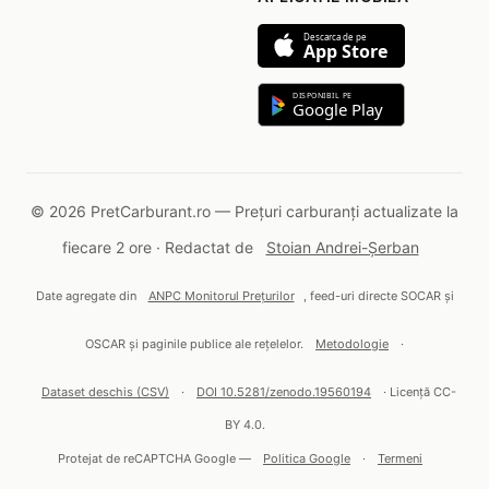
Descarca de pe
App Store
DISPONIBIL PE
Google Play
© 2026 PretCarburant.ro — Prețuri carburanți actualizate la
fiecare 2 ore · Redactat de
Stoian Andrei-Șerban
Date agregate din
ANPC Monitorul Prețurilor
, feed-uri directe SOCAR și
OSCAR și paginile publice ale rețelelor.
Metodologie
·
Dataset deschis (CSV)
·
DOI 10.5281/zenodo.19560194
· Licență CC-
BY 4.0.
Protejat de reCAPTCHA Google —
Politica Google
·
Termeni