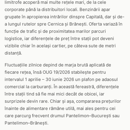
limitrofe acoperă mai multe rețele mari, de la cele
corporate până la distribuitori locali. Benzinării apar
grupate în apropierea intrărilor dinspre Capitală, dar și de-
a lungul rutelor spre Cernica și Brănești. Oferta variază în
funcție de trafic și de proximitatea marilor parcuri
logistice, iar diferențele de preț între stații pot deveni
vizibile chiar în același cartier, pe câteva sute de metri
distanță.
Fluctuațiile zilnice depind de marja brută aplicată de
fiecare rețea, însă OUG 19/2026 stabilește pentru
intervalul 1 aprilie – 30 iunie 2026 un plafon pe adaosul
comercial la carburanți. În această fereastră, diferențele
între stații tind să fie mai mici decât de obicei, iar
surprizele devin rare. Chiar și așa, compararea prețurilor
înainte de alimentare rămâne utilă, mai ales pentru cei
care parcurg frecvent drumul Pantelimon–București sau
Pantelimon–Brănești.