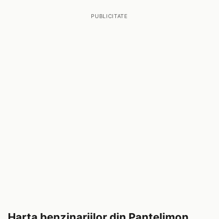
PUBLICITATE
Harta benzinariilor din Pantelimon