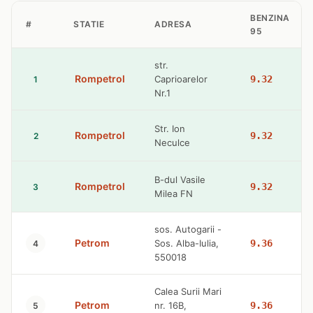
BENZINA
#
STATIE
ADRESA
95
str.
Rompetrol
Caprioarelor
9.32
1
Nr.1
Str. Ion
Rompetrol
9.32
2
Neculce
B-dul Vasile
Rompetrol
9.32
3
Milea FN
sos. Autogarii -
Petrom
Sos. Alba-Iulia,
9.36
4
550018
Calea Surii Mari
Petrom
nr. 16B,
9.36
5