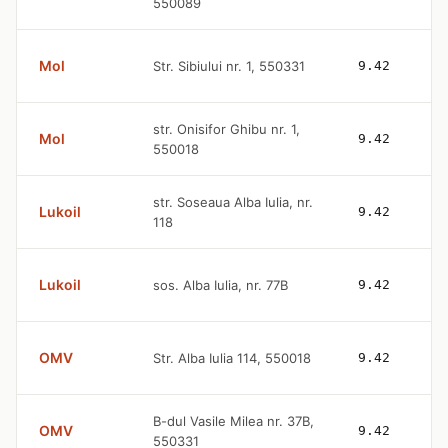
550089
Mol
Str. Sibiului nr. 1, 550331
9.42
str. Onisifor Ghibu nr. 1,
Mol
9.42
550018
str. Soseaua Alba Iulia, nr.
Lukoil
9.42
118
Lukoil
sos. Alba Iulia, nr. 77B
9.42
OMV
Str. Alba Iulia 114, 550018
9.42
B-dul Vasile Milea nr. 37B,
OMV
9.42
550331