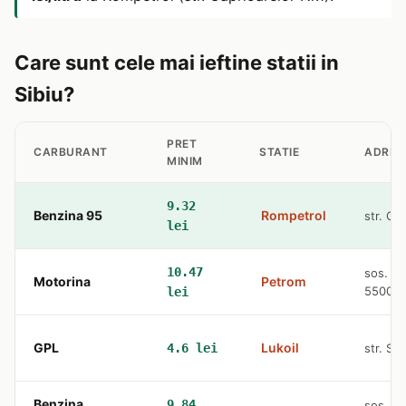
Care sunt cele mai ieftine statii in
Sibiu?
PRET
CARBURANT
STATIE
ADRES
MINIM
9.32
Benzina 95
Rompetrol
str. Ca
lei
10.47
sos. Au
Motorina
Petrom
550018
lei
GPL
Lukoil
4.6 lei
str. Sos
Benzina
9.84
sos. Au