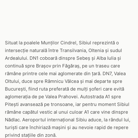
Situat la poalele Munților Cindrel, Sibiul reprezintă o
intersecție naturală între Transilvania, Oltenia și sudul
Ardealului. DN1 coboară dinspre Sebeș și Alba Iulia și
continuă spre Brașov prin Făgăraș, pe un traseu care
rămâne printre cele mai aglomerate din țară. DN7, Valea
Oltului, duce spre Râmnicu Vâlcea și mai departe spre
București, fiind ruta preferată de mulți șoferi care evită
aglomerația de pe Valea Prahovei. Autostrada A1 spre
Pitești avansează pe tronsoane, iar pentru moment Sibiul
rămâne capătul vestic al unui culoar A1 care vine dinspre
Nădlac. Aeroportul internațional Sibiu aduce, la rândul lui,
turiști care închiriază mașini și au nevoie rapid de repere
privind stațiile din zonă.