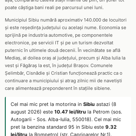
poate câștiga bani reali pe parcursul unei luni.
Municipiul Sibiu numără aproximativ 140.000 de locuitori
și este reședința județului cu același nume. Economia se
sprijină pe industria automotive, pe componentele
electronice, pe servicii IT și pe un turism dezvoltat
puternic în ultimele două decenii. În vecinătate se află
Mediaș, al doilea oraș al județului, precum și Alba Iulia la
vest și Făgăraș la est, în județul Brașov. Comunele
Șelimbăr, Cisnădie și Cristian funcționează practic ca o
continuare a municipiului și atrag zilnic mii de navetiști
care alimentează preponderent în stațiile sibiene.
Cel mai mic pret la motorina in
Sibiu
astazi (8
august 2026) este
10.47 lei/litru
la Petrom (sos.
Autogarii - Sos. Alba-Iulia, 550018). Cel mai mic
pret la benzina standard 95 in Sibiu este
9.32
lei/litru
la Rompetrol (str. Caprioarelor Nr.1).