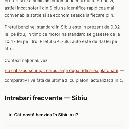
preturi si le actualizam automat de mai multe ori pe zi,
astfel incat soferii din Sibiu sa identifice rapid cea mai
convenabila statie si sa economiseasca la fiecare plin.
Pretul benzinei standard in Sibiu este in prezent de 9.32
lei pe litru, in timp ce motorina standard se gaseste de la
10.47 lei pe litru. Pretul GPL-ului auto este de 4.6 lei pe
litru.
Context național: vezi
cu cât s-au scumpit carburanții după ridicarea plafonării
—
comparativ live față de ultima zi cu plafon, actualizat zilnic.
Intrebari frecvente — Sibiu
Cât costă benzina în Sibiu azi?