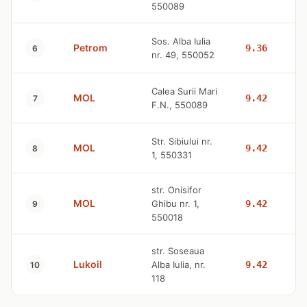
550089
Sos. Alba Iulia
Petrom
9.36
6
nr. 49, 550052
Calea Surii Mari
MOL
9.42
7
F.N., 550089
Str. Sibiului nr.
MOL
9.42
8
1, 550331
str. Onisifor
MOL
Ghibu nr. 1,
9.42
9
550018
str. Soseaua
Lukoil
Alba Iulia, nr.
9.42
10
118