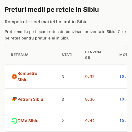
Preturi medii pe retele in Sibiu
Rompetrol — cel mai ieftin lant in Sibiu
Pretul mediu pe fiecare retea de benzinarii prezenta in Sibiu. Click
pe retea pentru preturile ei in Sibiu.
BENZINA
RETEAUA
STATII
MOTO
95
Rompetrol
3
9.32
10.53
Sibiu
Petrom Sibiu
3
9.36
10.47
OMV Sibiu
2
9.42
10.53