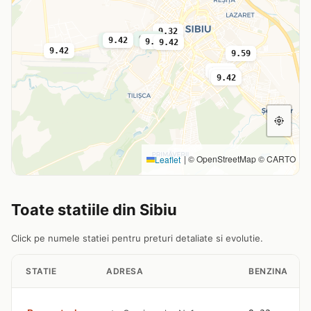
9.32
9.36
9.42
9.42
9.36
9.42
9.42
9.59
9.42
9.32
9.42
|
© OpenStreetMap © CARTO
Leaflet
Toate statiile din Sibiu
Click pe numele statiei pentru preturi detaliate si evolutie.
STATIE
ADRESA
BENZINA