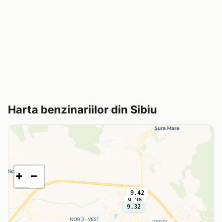
Harta benzinariilor din Sibiu
+
−
9.42
9.36
9.32