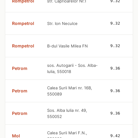
Rompetrol
str. Caprioarelor Nr.1
9.32
Rompetrol
Str. Ion Neculce
9.32
Rompetrol
B-dul Vasile Milea FN
9.32
sos. Autogarii - Sos. Alba-
Petrom
9.36
Iulia, 550018
Calea Surii Mari nr. 16B,
Petrom
9.36
550089
Sos. Alba Iulia nr. 49,
Petrom
9.36
550052
Calea Surii Mari F.N.,
Mol
9.42