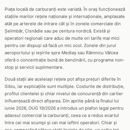
Piața locală de carburanți este variată. În oraș funcționează
stațiile marilor rețele naționale și internaționale, amplasate
atât pe arterele de intrare cât și în zonele comerciale din
Șelimbăr, Cisnădie sau pe centura nordică. Există și
operatori regionali care aduc de multe ori tarife mai mici
pentru cei dispuși să facă un mic ocol. Zonele din jurul
aeroportului și ieșirile spre Mediaș sau Râmnicu Vâlcea
oferă o concentrație bună de benzinării, cu programe non-
stop și servicii suplimentare.
Două stații ale aceleiași rețele pot afișa prețuri diferite în
Sibiu, iar explicațiile sunt multiple. Costurile de distribuție,
profilul clientelei și chiar nivelul de concurență din cartier
influențează direct afișarea. Din aprilie până la finalul lui
iunie 2026, OUG 19/2026 a introdus un plafon legal pentru
adaosul comercial la carburanți, ceea ce a redus ecartul
între cei mai scumpi și cei mai ieftini operatori. Chiar și
așa, comparând câteva stații înainte de plin, un șofer tot