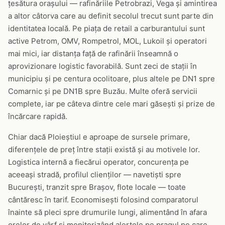
țesătura orașului — rafinăriile Petrobrazi, Vega și amintirea
a altor câtorva care au definit secolul trecut sunt parte din
identitatea locală. Pe piața de retail a carburantului sunt
active Petrom, OMV, Rompetrol, MOL, Lukoil și operatori
mai mici, iar distanța față de rafinării înseamnă o
aprovizionare logistic favorabilă. Sunt zeci de stații în
municipiu și pe centura ocolitoare, plus altele pe DN1 spre
Comarnic și pe DN1B spre Buzău. Multe oferă servicii
complete, iar pe câteva dintre cele mari găsești și prize de
încărcare rapidă.
Chiar dacă Ploieștiul e aproape de sursele primare,
diferențele de preț între stații există și au motivele lor.
Logistica internă a fiecărui operator, concurența pe
aceeași stradă, profilul clienților — navetiști spre
București, tranzit spre Brașov, flote locale — toate
cântăresc în tarif. Economisești folosind comparatorul
înainte să pleci spre drumurile lungi, alimentând în afara
orelor de vârf și monitorizând alertele pe pragul pe care