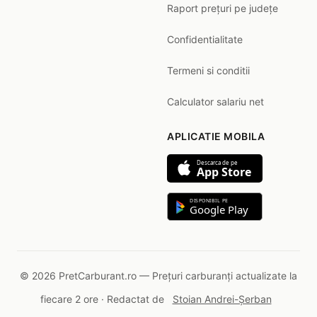
Raport prețuri pe județe
Confidentialitate
Termeni si conditii
Calculator salariu net
APLICATIE MOBILA
Descarca de pe
App Store
DISPONIBIL PE
Google Play
© 2026 PretCarburant.ro — Prețuri carburanți actualizate la
fiecare 2 ore · Redactat de
Stoian Andrei-Șerban