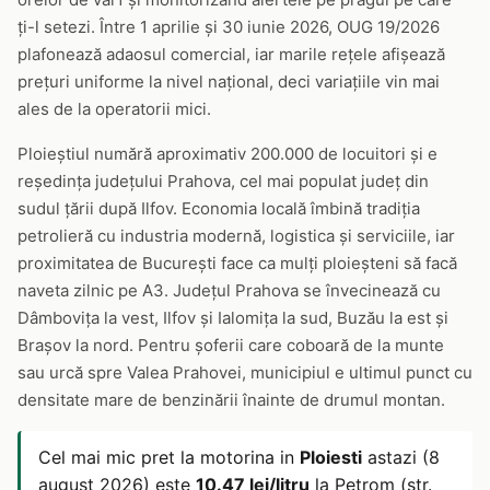
ți-l setezi. Între 1 aprilie și 30 iunie 2026, OUG 19/2026
plafonează adaosul comercial, iar marile rețele afișează
prețuri uniforme la nivel național, deci variațiile vin mai
ales de la operatorii mici.
Ploieștiul numără aproximativ 200.000 de locuitori și e
reședința județului Prahova, cel mai populat județ din
sudul țării după Ilfov. Economia locală îmbină tradiția
petrolieră cu industria modernă, logistica și serviciile, iar
proximitatea de București face ca mulți ploieșteni să facă
naveta zilnic pe A3. Județul Prahova se învecinează cu
Dâmbovița la vest, Ilfov și Ialomița la sud, Buzău la est și
Brașov la nord. Pentru șoferii care coboară de la munte
sau urcă spre Valea Prahovei, municipiul e ultimul punct cu
densitate mare de benzinării înainte de drumul montan.
Cel mai mic pret la motorina in
Ploiesti
astazi (8
august 2026) este
10.47 lei/litru
la Petrom (str.