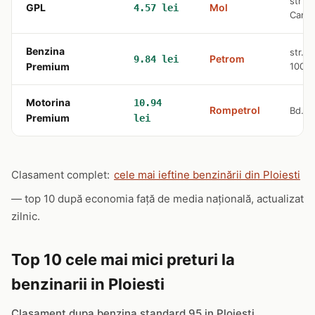
str G
GPL
Mol
4.57 lei
Canta
Benzina
str. 
Petrom
9.84 lei
Premium
1003
Motorina
10.94
Rompetrol
Bd. B
Premium
lei
Clasament complet:
cele mai ieftine benzinării din Ploiesti
— top 10 după economia față de media națională, actualizat
zilnic.
Top 10 cele mai mici preturi la
benzinarii in Ploiesti
Clasament dupa benzina standard 95 in Ploiesti