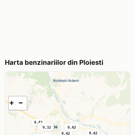
Harta benzinariilor din Ploiesti
+
−
9.42
9.42
9.36
9.36
9.32
9.42
9.42
9.42