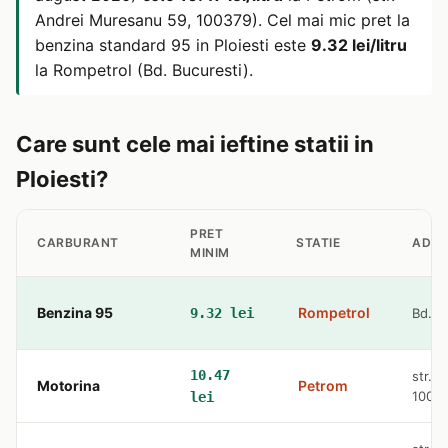
Andrei Muresanu 59, 100379). Cel mai mic pret la
benzina standard 95 in Ploiesti este
9.32 lei/litru
la Rompetrol (Bd. Bucuresti).
Care sunt cele mai ieftine statii in
Ploiesti?
PRET
CARBURANT
STATIE
ADRE
MINIM
Benzina 95
Rompetrol
9.32 lei
Bd. B
10.47
str. 
Motorina
Petrom
1003
lei