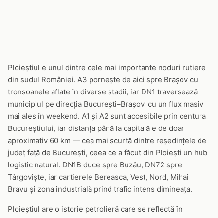
Ploieștiul e unul dintre cele mai importante noduri rutiere
din sudul României. A3 pornește de aici spre Brașov cu
tronsoanele aflate în diverse stadii, iar DN1 traversează
municipiul pe direcția București–Brașov, cu un flux masiv
mai ales în weekend. A1 și A2 sunt accesibile prin centura
Bucureștiului, iar distanța până la capitală e de doar
aproximativ 60 km — cea mai scurtă dintre reședințele de
județ față de București, ceea ce a făcut din Ploiești un hub
logistic natural. DN1B duce spre Buzău, DN72 spre
Târgoviște, iar cartierele Bereasca, Vest, Nord, Mihai
Bravu și zona industrială prind trafic intens dimineața.
Ploieștiul are o istorie petrolieră care se reflectă în