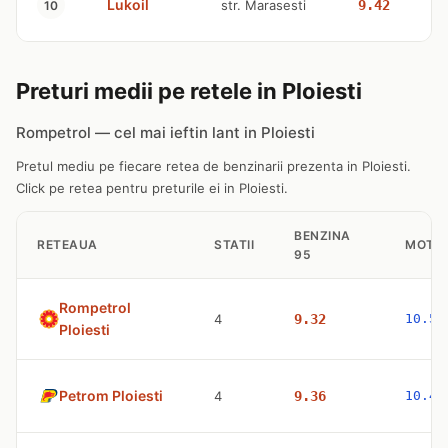
Lukoil
str. Marasesti
9.42
10
Preturi medii pe retele in Ploiesti
Rompetrol — cel mai ieftin lant in Ploiesti
Pretul mediu pe fiecare retea de benzinarii prezenta in Ploiesti.
Click pe retea pentru preturile ei in Ploiesti.
BENZINA
RETEAUA
STATII
MOTO
95
Rompetrol
4
9.32
10.53
Ploiesti
Petrom Ploiesti
4
9.36
10.47