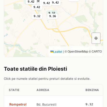
9.42
9.36
9.42
9.32
9.42
9.42
9.42
9.32
9.32
9.36
|
© OpenStreetMap © CARTO
Leaflet
Toate statiile din Ploiesti
Click pe numele statiei pentru preturi detaliate si evolutie.
STATIE
ADRESA
BENZINA
Rompetrol
Bd. Bucuresti
9.32