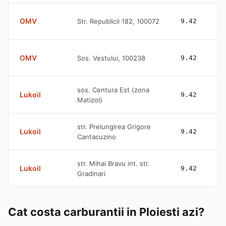
OMV
Str. Republicii 182, 100072
9.42
OMV
Sos. Vestului, 100238
9.42
sos. Centura Est (zona
Lukoil
9.42
Matizol)
str. Prelungirea Grigore
Lukoil
9.42
Cantacuzino
str. Mihai Bravu int. str.
Lukoil
9.42
Gradinari
Cat costa carburantii in Ploiesti azi?