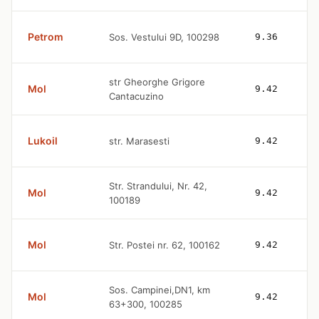
Petrom
Sos. Vestului 9D, 100298
9.36
str Gheorghe Grigore
Mol
9.42
Cantacuzino
Lukoil
str. Marasesti
9.42
Str. Strandului, Nr. 42,
Mol
9.42
100189
Mol
Str. Postei nr. 62, 100162
9.42
Sos. Campinei,DN1, km
Mol
9.42
63+300, 100285