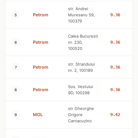
str. Andrei
Petrom
Muresanu 59,
9.36
5
100379
Calea Bucuresti
Petrom
nr. 230,
9.36
6
100520
str. Strandului
Petrom
9.36
7
nr. 2, 100189
Sos. Vestului
Petrom
9.36
8
9D, 100298
str Gheorghe
MOL
Grigore
9.42
9
Cantacuzino