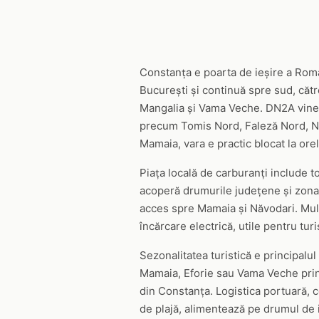
Constanța e poarta de ieșire a Româ
București și continuă spre sud, cătr
Mangalia și Vama Veche. DN2A vine d
precum Tomis Nord, Faleză Nord, Năv
Mamaia, vara e practic blocat la orel
Piața locală de carburanți include t
acoperă drumurile județene și zona p
acces spre Mamaia și Năvodari. Mult
încărcare electrică, utile pentru turi
Sezonalitatea turistică e principalul
Mamaia, Eforie sau Vama Veche prind 
din Constanța. Logistica portuară, co
de plajă, alimentează pe drumul de in