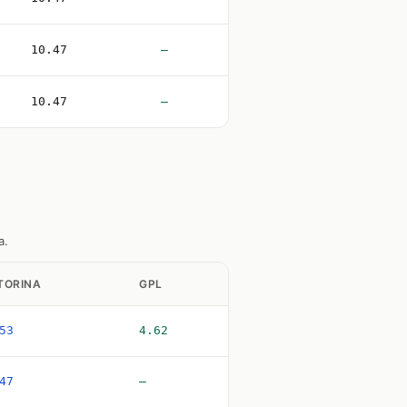
10.47
—
10.47
—
a.
TORINA
GPL
53
4.62
47
—