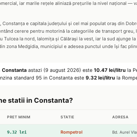
cial, iar marile rețele aliniază prețurile la nivel național — var
, Constanța e capitala județului și cel mai populat oraș din Dob
entând cerere pentru motorină la categoriile de transport greu, 
ulcea la nord, Ialomița și Călărași la vest, iar la sud ajunge la
din zona Medgidia, municipiul e adesea punctul unde își fac plin
n
Constanta
astazi (9 august 2026) este
10.47 lei/litru
la P
benzina standard 95 in Constanta este
9.32 lei/litru
la Rompet
ne statii in Constanta?
PRET MINIM
STATIE
ADRESA
Rompetrol
9.32 lei
Bd. Aurel Vl