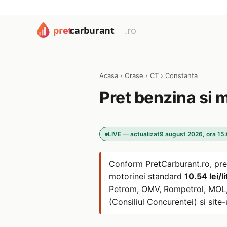
Acasa
›
Orase
›
CT
›
Constanta
Pret benzina si 
LIVE — actualizat
9 august 2026, ora 15
Conform PretCarburant.ro, pre
motorinei standard
10.54 lei/li
Petrom, OMV, Rompetrol, MOL, L
(Consiliul Concurentei) si site-u