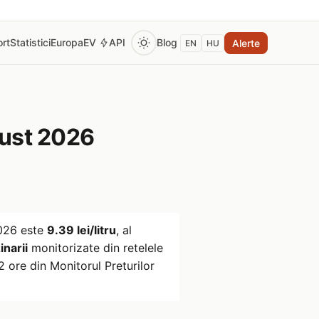
rt
Statistici
Europa
EV
API
Blog
Alerte
EN
HU
ust 2026
026
este
9.39 lei/litru
, al
narii
monitorizate din retelele
 ore din Monitorul Preturilor