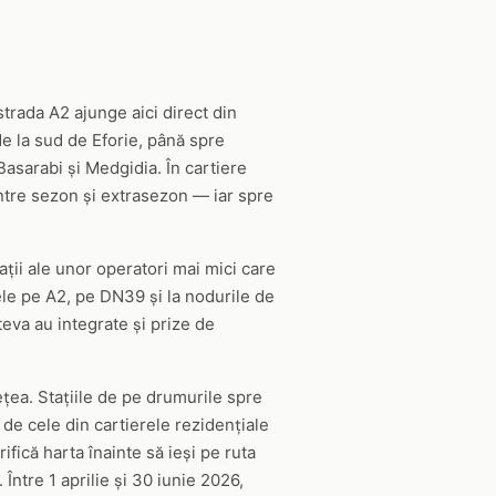
trada A2 ajunge aici direct din
de la sud de Eforie, până spre
asarabi și Medgidia. În cartiere
între sezon și extrasezon — iar spre
ții ale unor operatori mai mici care
ele pe A2, pe DN39 și la nodurile de
eva au integrate și prize de
rețea. Stațiile de pe drumurile spre
 de cele din cartierele rezidențiale
fică harta înainte să ieși pe ruta
Între 1 aprilie și 30 iunie 2026,