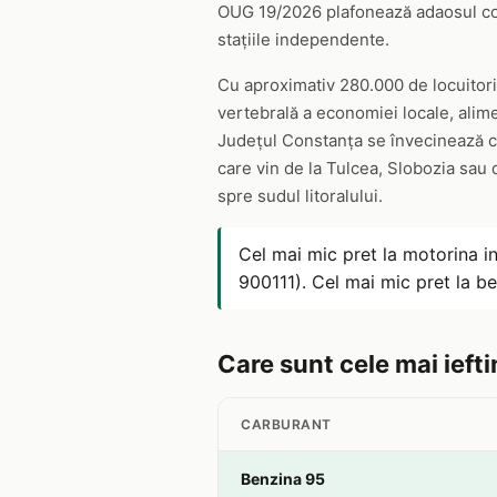
OUG 19/2026 plafonează adaosul comer
stațiile independente.
Cu aproximativ 280.000 de locuitori
vertebrală a economiei locale, alim
Județul Constanța se învecinează cu T
care vin de la Tulcea, Slobozia sau 
spre sudul litoralului.
Cel mai mic pret la motorina i
900111). Cel mai mic pret la 
Care sunt cele mai iefti
CARBURANT
Benzina 95