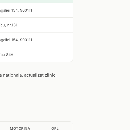
aliei 154, 900111
icu, nr.131
aliei 154, 900111
aicu 84A
ațională, actualizat zilnic.
MOTORINA
GPL