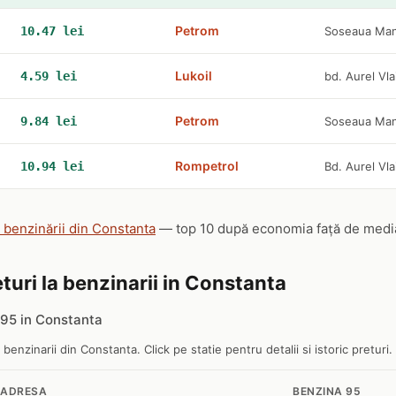
Petrom
10.47 lei
Soseaua Mang
Lukoil
4.59 lei
bd. Aurel Vla
Petrom
9.84 lei
Soseaua Mang
Rompetrol
10.94 lei
Bd. Aurel Vl
e benzinării din Constanta
— top 10 după economia față de media n
turi la benzinarii in Constanta
95 in Constanta
e benzinarii din Constanta. Click pe statie pentru detalii si istoric preturi.
ADRESA
BENZINA 95