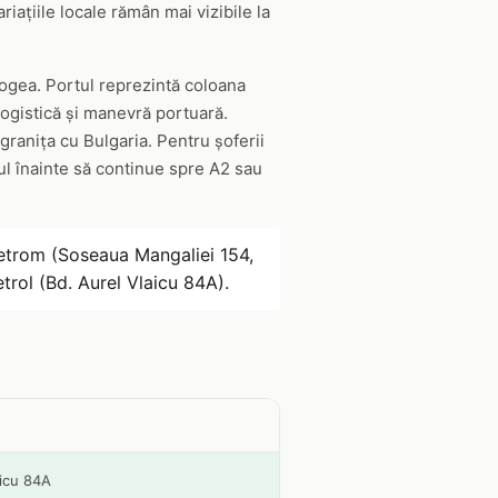
iațiile locale rămân mai vizibile la
rogea. Portul reprezintă coloana
logistică și manevră portuară.
 granița cu Bulgaria. Pentru șoferii
ul înainte să continue spre A2 sau
etrom (Soseaua Mangaliei 154,
rol (Bd. Aurel Vlaicu 84A).
aicu 84A