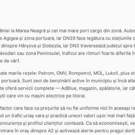
niei la Marea Neagră și cel mai mare port cargo din zonă. Autos
e Agigea și zona portuară, iar DN39 face legătura cu stațiunile 
inspre Hârșova și Slobozia, iar DN3 traversează județul spre B
odari sau zona Peninsulei, traficul are ritmuri foarte diferite 
e de vârf.
oate marile rețele: Petrom, OMV, Rompetrol, MOL, Lukoil, plus sta
ortuară. Sunt zeci de benzinării active în municipiu și încă alt
e oferă servicii complete — AdBlue, magazin, spălătorie, iar cât
știi care vin cu mașini electrice pe litoral.
 factor care face ca prețurile să nu fie uniforme nici în aceeași 
un trafic uriaș vara și practică uneori valori ușor mai mari față
ncurența și profilul clienților contează. Ca să economisești, veri
trare în oraș dinspre A2 și activează alerte pentru pragul dorit. 