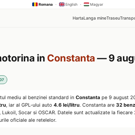
Romana
·
English
·
Magyar
Harta
Langa mine
Traseu
Transpo
motorina in
Constanta
— 9 aug
:07
tul mediu al benzinei standard in
Constanta
pe
9 august 2
tru
, iar al GPL-ului auto
4.6 lei/litru
. Constanta are
32 benzi
ukoil, Socar si OSCAR. Datele sunt actualizate la fiecare 2
rile oficiale ale retelelor.