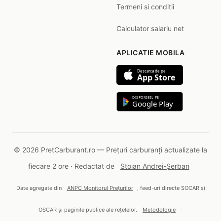
Termeni si conditii
Calculator salariu net
APLICATIE MOBILA
Descarca de pe
App Store
DISPONIBIL PE
Google Play
© 2026 PretCarburant.ro — Prețuri carburanți actualizate la
fiecare 2 ore · Redactat de
Stoian Andrei-Șerban
Date agregate din
ANPC Monitorul Prețurilor
, feed-uri directe SOCAR și
OSCAR și paginile publice ale rețelelor.
Metodologie
·