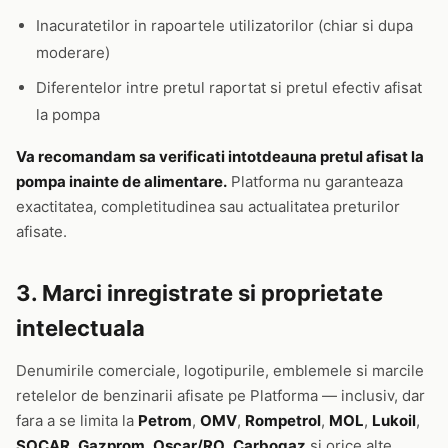
Inacuratetilor in rapoartele utilizatorilor (chiar si dupa
moderare)
Diferentelor intre pretul raportat si pretul efectiv afisat
la pompa
Va recomandam sa verificati intotdeauna pretul afisat la
pompa inainte de alimentare.
Platforma nu garanteaza
exactitatea, completitudinea sau actualitatea preturilor
afisate.
3. Marci inregistrate si proprietate
intelectuala
Denumirile comerciale, logotipurile, emblemele si marcile
retelelor de benzinarii afisate pe Platforma — inclusiv, dar
fara a se limita la
Petrom
,
OMV
,
Rompetrol
,
MOL
,
Lukoil
,
SOCAR
,
Gazprom
,
Oscar/RO
,
Carbogaz
si orice alte