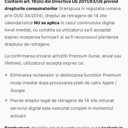
Conform art. 16(m) din Directiva UE 2011/83/UE privind
drepturile consumatorilor
(transpusa in legislatia romana
prin OUG 34/2014), dreptul de retragere de 14 zile
calendaristice
NU se aplica
in cazul continutului digital
livrat imediat, cu conditia ca utilizatorul sa fi acceptat
expres inceperea furnizarii si sa fi recunoscut pierderea
dreptului de retragere.
La confirmarea oricarei achizitii Premium (lunar, anual sau
lifetime), utilizatorul accepta expres ca:
Eliminarea reclamelor si deblocarea functiilor Premium
incep imediat dupa procesarea platii de catre Apple /
Google
Pierde dreptul legal de retragere de 14 zile intrucat
serviciul digital este executat complet in momentul
activarii
Rambursari:
deciziile privind rambursarile sunt
exclusiv la