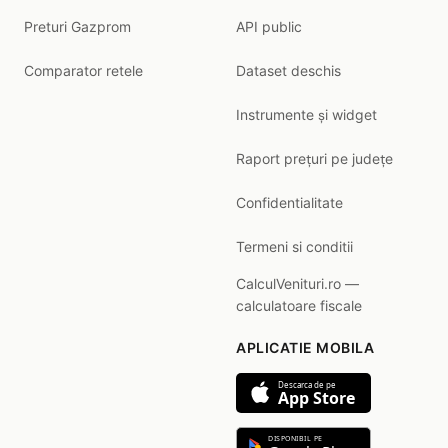
Preturi Gazprom
API public
Comparator retele
Dataset deschis
Instrumente și widget
Raport prețuri pe județe
Confidentialitate
Termeni si conditii
CalculVenituri.ro —
calculatoare fiscale
APLICATIE MOBILA
Descarca de pe
App Store
DISPONIBIL PE