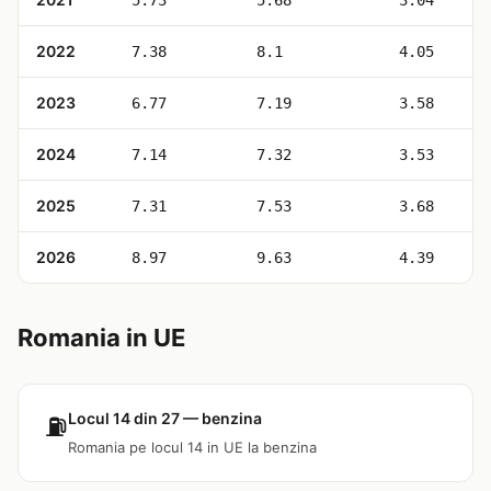
5.73
5.68
3.04
2022
7.38
8.1
4.05
2023
6.77
7.19
3.58
2024
7.14
7.32
3.53
2025
7.31
7.53
3.68
2026
8.97
9.63
4.39
Romania in UE
Locul 14 din 27 — benzina
⛽
Romania pe locul 14 in UE la benzina