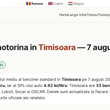
Romana
·
English
·
Magyar
Harta
Langa mine
Traseu
Transpo
motorina in
Timisoara
— 7 aug
21
tul mediu al benzinei standard in
Timisoara
pe
7 august 2
tru
, iar al GPL-ului auto
4.62 lei/litru
. Timisoara are
33 benz
ukoil, Socar si OSCAR. Datele sunt actualizate la fiecare 2
rile oficiale ale retelelor.