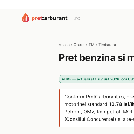
Acasa
›
Orase
›
TM
›
Timisoara
Pret benzina si 
LIVE — actualizat
7 august 2026, ora 03:
Conform PretCarburant.ro, pre
motorinei standard
10.78 lei/li
Petrom, OMV, Rompetrol, MOL, L
(Consiliul Concurentei) si site-u