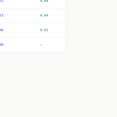
83
4.64
83
4.64
98
4.61
98
—