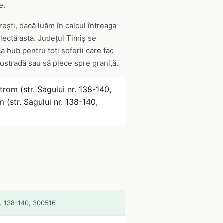
e.
ești, dacă luăm în calcul întreaga
eflectă asta. Județul Timiș se
 hub pentru toți șoferii care fac
tostradă sau să plece spre graniță.
trom (str. Sagului nr. 138-140,
 (str. Sagului nr. 138-140,
nr. 138-140, 300516