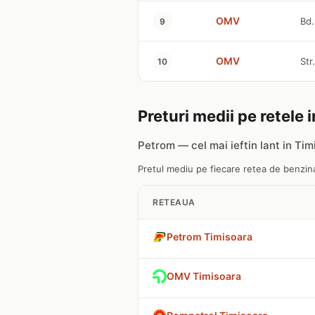
OMV
Bd.
9
OMV
Str
10
Preturi medii pe retele 
Petrom — cel mai ieftin lant in Tim
Pretul mediu pe fiecare retea de benzinar
RETEAUA
Petrom Timisoara
OMV Timisoara