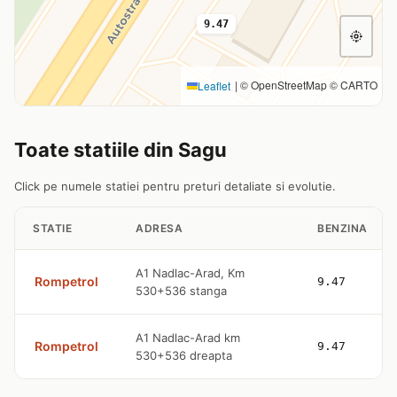
9.47
|
© OpenStreetMap © CARTO
Leaflet
Toate statiile din Sagu
Click pe numele statiei pentru preturi detaliate si evolutie.
STATIE
ADRESA
BENZINA
A1 Nadlac-Arad, Km
Rompetrol
9.47
530+536 stanga
A1 Nadlac-Arad km
Rompetrol
9.47
530+536 dreapta