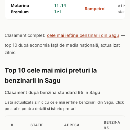
Motorina
11.14
A1 Na
Rompetrol
Premium
stanga
lei
Clasament complet:
cele mai ieftine benzinării din Sagu
—
top 10 după economia față de media națională, actualizat
zilnic.
Top 10 cele mai mici preturi la
benzinarii in Sagu
Clasament dupa benzina standard 95 in Sagu
Lista actualizata zilnic cu cele mai ieftine benzinarii din Sagu. Click
pe statie pentru detalii si istoric preturi.
BENZINA
#
STATIE
ADRESA
95