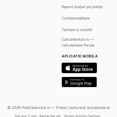
Raport prețuri pe județe
Confidentialitate
Termeni si conditii
CalculVenituri.ro —
calculatoare fiscale
APLICATIE MOBILA
Descarca de pe
App Store
DISPONIBIL PE
Google Play
© 2026 PretCarburant.ro — Prețuri carburanți actualizate la
fiecare 2 ore · Redactat de
Stoian Andrei-Șerban