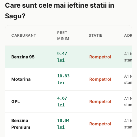
Care sunt cele mai ieftine statii in
Sagu?
PRET
CARBURANT
STATIE
ADRE
MINIM
9.47
A1 Na
Benzina 95
Rompetrol
stanga
lei
10.83
A1 Na
Motorina
Rompetrol
stanga
lei
4.67
A1 Na
GPL
Rompetrol
stanga
lei
Benzina
10.04
A1 Na
Rompetrol
Premium
stanga
lei