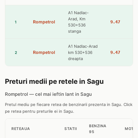
A1 Nadlac-
Arad, Km
Rompetrol
9.47
1
530+536
stanga
A1 Nadlac-Arad
Rompetrol
km 530+536
9.47
2
dreapta
Preturi medii pe retele in Sagu
Rompetrol — cel mai ieftin lant in Sagu
Pretul mediu pe fiecare retea de benzinarii prezenta in Sagu. Click
pe retea pentru preturile ei in Sagu.
BENZINA
RETEAUA
STATII
MOTO
95