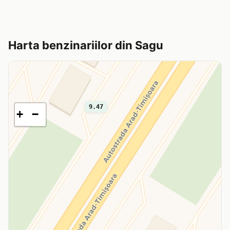
Harta benzinariilor din Sagu
9.47
+
−