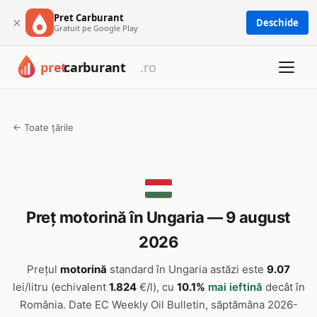
Pret Carburant
×
Deschide
Gratuit pe Google Play
← Toate țările
Preț motorină în Ungaria — 9 august
2026
Prețul
motorină
standard în Ungaria astăzi este
9.07
lei/litru (echivalent
1.824
€/l), cu
10.1%
mai ieftină
decât în
România. Date EC Weekly Oil Bulletin, săptămâna 2026-