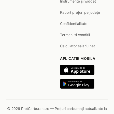
Instrumente și widget
Raport prețuri pe județe
Confidentialitate
Termeni si conditii
Calculator salariu net
APLICATIE MOBILA
Descarca de pe
App Store
DISPONIBIL PE
Google Play
© 2026 PretCarburant.ro — Prețuri carburanți actualizate la