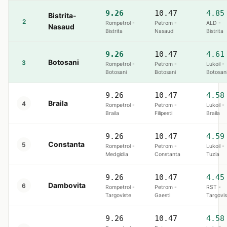
9.26
10.47
4.85
Bistrita-
2
Rompetrol -
Petrom -
ALD -
Nasaud
Bistrita
Nasaud
Bistrita
9.26
10.47
4.61
Botosani
3
Rompetrol -
Petrom -
Lukoil -
Botosani
Botosani
Botosan
9.26
10.47
4.58
Braila
4
Rompetrol -
Petrom -
Lukoil -
Braila
Filipesti
Braila
9.26
10.47
4.59
Constanta
5
Rompetrol -
Petrom -
Lukoil -
Medgidia
Constanta
Tuzla
9.26
10.47
4.45
Dambovita
6
Rompetrol -
Petrom -
RST -
Targoviste
Gaesti
Targovis
9.26
10.47
4.58