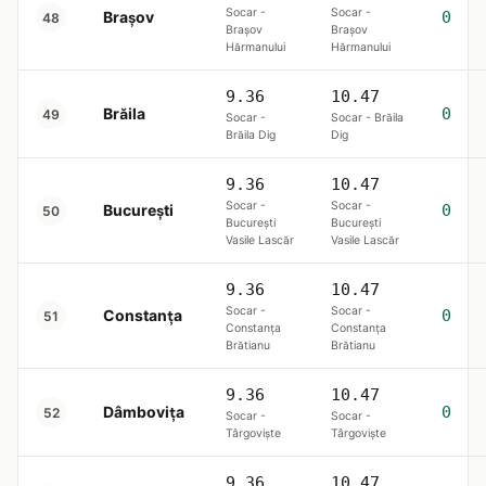
Socar -
Socar -
Brașov
0
48
Brașov
Brașov
Hărmanului
Hărmanului
9.36
10.47
Brăila
0
49
Socar -
Socar - Brăila
Brăila Dig
Dig
9.36
10.47
Socar -
Socar -
Bucureşti
0
50
București
București
Vasile Lascăr
Vasile Lascăr
9.36
10.47
Socar -
Socar -
Constanța
0
51
Constanța
Constanța
Brătianu
Brătianu
9.36
10.47
Dâmbovița
0
52
Socar -
Socar -
Târgoviște
Târgoviște
9.36
10.47