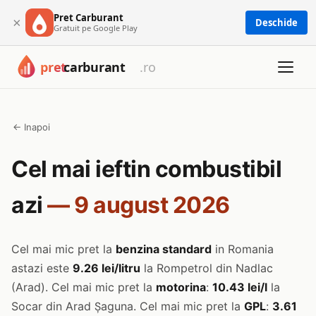
Pret Carburant
×
Deschide
Gratuit pe Google Play
← Inapoi
Cel mai ieftin combustibil
azi
— 9 august 2026
Cel mai mic pret la
benzina standard
in Romania
astazi este
9.26 lei/litru
la Rompetrol din Nadlac
(Arad). Cel mai mic pret la
motorina
:
10.43 lei/l
la
Socar din Arad Șaguna. Cel mai mic pret la
GPL
:
3.61