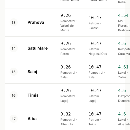
Rosie
9.26
4.54
10.47
Rompetrol -
Mol -
Prahova
13
Petrom -
Valenii de
Floresti
Ploiesti
Munte
Prahova
9.26
10.47
4.6
Satu Mare
14
Rompetrol -
Petrom -
Rompetr
Petea
Negresti Oas
Satu Ma
9.26
10.47
4.61
Salaj
15
Rompetrol -
Rompetrol -
Lukoil -
Zalau
Zalau
Zalau
9.26
10.47
4.6
Timis
16
Rompetrol -
Petrom -
Gazpro
Lugoj
Lugoj
Dumbrav
9.32
10.47
4.6
Alba
17
Rompetrol -
Petrom -
Lukoil -
Alba Iulia
Teius
Alba Iuli