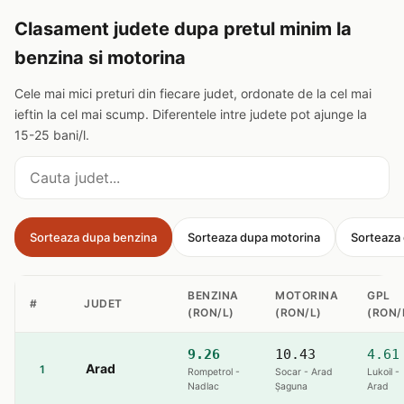
Clasament judete dupa pretul minim la
benzina si motorina
Cele mai mici preturi din fiecare judet, ordonate de la cel mai
ieftin la cel mai scump. Diferentele intre judete pot ajunge la
15-25 bani/l.
Cauta judet
Sorteaza dupa benzina
Sorteaza dupa motorina
Sorteaza
BENZINA
MOTORINA
GPL
#
JUDET
(RON/L)
(RON/L)
(RON/
9.26
10.43
4.61
Arad
1
Rompetrol -
Socar - Arad
Lukoil -
Nadlac
Șaguna
Arad