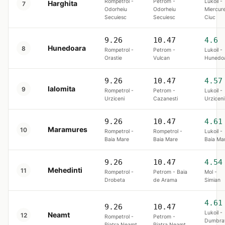
Rompetrol -
Petrom -
Lukoil -
Harghita
7
Odorheiu
Odorheiu
Miercur
Secuiesc
Secuiesc
Ciuc
9.26
10.47
4.6
Hunedoara
8
Rompetrol -
Petrom -
Lukoil -
Orastie
Vulcan
Hunedo
9.26
10.47
4.57
Ialomita
9
Rompetrol -
Petrom -
Lukoil -
Urziceni
Cazanesti
Urziceni
9.26
10.47
4.61
Maramures
10
Rompetrol -
Rompetrol -
Lukoil -
Baia Mare
Baia Mare
Baia Ma
9.26
10.47
4.54
Mehedinti
11
Rompetrol -
Petrom - Baia
Mol -
Drobeta
de Arama
Simian
4.61
9.26
10.47
Lukoil -
Neamt
12
Rompetrol -
Petrom -
Dumbra
Piatra Neamt
Piatra Neamt