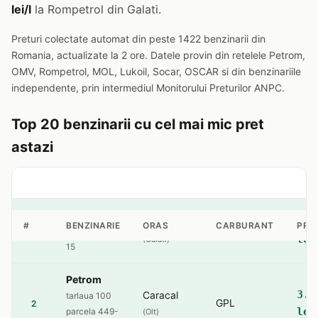
lei/l
la Rompetrol din Galati.
Preturi colectate automat din peste 1422 benzinarii din
Romania, actualizate la 2 ore. Datele provin din retelele Petrom,
OMV, Rompetrol, MOL, Lukoil, Socar, OSCAR si din benzinariile
independente, prin intermediul Monitorului Preturilor ANPC.
Top 20 benzinarii cu cel mai mic pret
astazi
Rompetrol
3.6
Galati
#
BENZINARIE
ORAS
CARBURANT
PRE
GPL
1
Bd. Otelarilor
lei
(Galati)
15
Petrom
3.7
Caracal
tarlaua 100
GPL
2
lei
parcela 449-
(Olt)