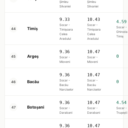
Șimleu
Șimleu
Silvaniei
Silvaniei
9.33
10.43
4.59
Socar -
Socar -
Socar -
Timiș
44
Timișoara
Timișoara
Ghiroda
Calea
Calea
Timiş
Aradului
Aradului
9.36
10.47
Argeș
0
45
Socar -
Socar -
Mioveni
Mioveni
9.36
10.47
Socar -
Socar -
Bacău
0
46
Bacău
Bacău
Narciselor
Narciselor
9.36
10.47
4.54
Botoșani
47
Socar -
Socar -
Socar -
Darabani
Darabani
Trușești
9.36
10.47