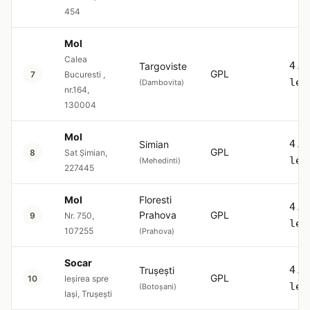
454
Mol
Calea
4.5
Targoviste
GPL
7
Bucuresti ,
lei
(Dambovita)
nr.164,
130004
Mol
4.5
Simian
GPL
8
Sat Şimian,
lei
(Mehedinti)
227445
Mol
Floresti
4.5
Prahova
GPL
9
Nr. 750,
lei
107255
(Prahova)
Socar
4.5
Trușești
GPL
10
Ieșirea spre
lei
(Botoșani)
Iași, Trușești