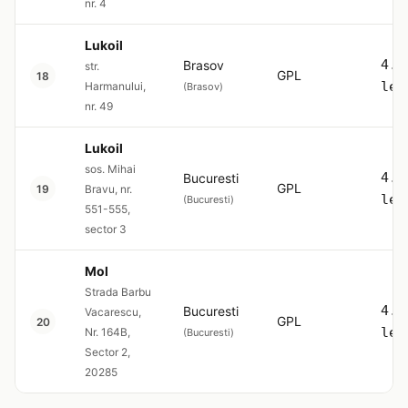
nr. 4
Lukoil
4.5
Brasov
str.
GPL
18
lei
Harmanului,
(Brasov)
nr. 49
Lukoil
sos. Mihai
4.5
Bucuresti
GPL
19
Bravu, nr.
lei
(Bucuresti)
551-555,
sector 3
Mol
Strada Barbu
4.5
Bucuresti
Vacarescu,
GPL
20
lei
Nr. 164B,
(Bucuresti)
Sector 2,
20285