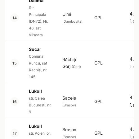
Dacma
Str.
4.5
Ulmi
Principala
GPL
14
lei
(DN72), Nr.
(Dambovita)
46, sat
Viisoara
Socar
Comuna
4.5
Răchiți
GPL
15
Runcu, sat
Gorj
lei
(Gorj)
Răchiți, nr.
145
Lukoil
4.5
Sacele
str. Calea
GPL
16
lei
Bucuresti, nr.
(Brasov)
9
Lukoil
4.5
Brasov
GPL
17
str. Poienilor,
lei
(Brasov)