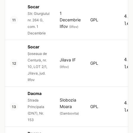
Socar
1
Str. Giurgiului
4.5
Decembrie
GPL
11
nr. 264 G,
lei
Ilfov
com. 1
(Ilfov)
Decembrie
Socar
Șoseaua de
4.5
Jilava IF
Centură, nr.
GPL
12
lei
10, LOT 2/1,
(Ilfov)
Jilava, jud.
Ilfov
Dacma
Slobozia
Strada
4.5
Moara
GPL
13
Principala
lei
(DN7), Nr.
(Dambovita)
153