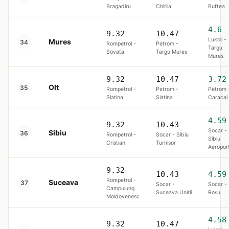
Bragadiru
Chitila
Buftea
4.6
9.32
10.47
Lukoil -
Mures
34
Rompetrol -
Petrom -
Targu
Sovata
Targu Mures
Mures
9.32
10.47
3.72
Olt
35
Rompetrol -
Petrom -
Petrom 
Slatina
Slatina
Caracal
4.59
9.32
10.43
Socar -
Sibiu
36
Rompetrol -
Socar - Sibiu
Sibiu
Cristian
Turnisor
Aeropor
9.32
10.43
4.59
Rompetrol -
Suceava
37
Socar -
Socar -
Campulung
Suceava Unirii
Roşu
Moldovenesc
4.58
9.32
10.47