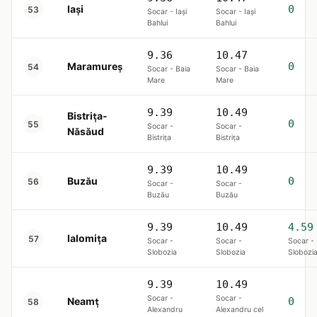
Iași
0
53
Socar - Iaşi
Socar - Iaşi
Bahlui
Bahlui
9.36
10.47
Maramureș
0
54
Socar - Baia
Socar - Baia
Mare
Mare
9.39
10.49
Bistrița-
0
55
Socar -
Socar -
Năsăud
Bistriţa
Bistriţa
9.39
10.49
Buzău
0
56
Socar -
Socar -
Buzău
Buzău
9.39
10.49
4.59
Ialomița
57
Socar -
Socar -
Socar -
Slobozia
Slobozia
Slobozi
9.39
10.49
Socar -
Socar -
Neamț
0
58
Alexandru
Alexandru cel