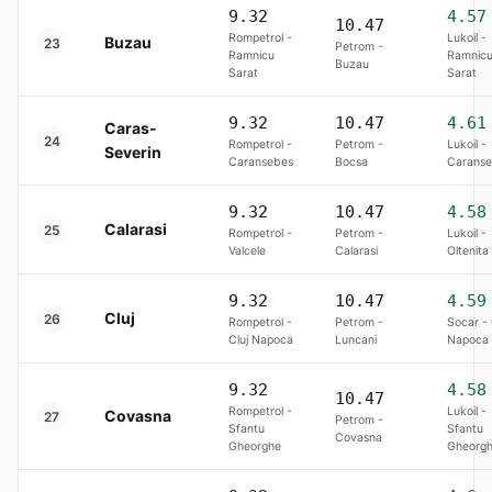
9.32
4.57
10.47
Rompetrol -
Lukoil -
Buzau
23
Petrom -
Ramnicu
Ramnic
Buzau
Sarat
Sarat
9.32
10.47
4.61
Caras-
24
Rompetrol -
Petrom -
Lukoil -
Severin
Caransebes
Bocsa
Carans
9.32
10.47
4.58
Calarasi
25
Rompetrol -
Petrom -
Lukoil -
Valcele
Calarasi
Oltenita
9.32
10.47
4.59
Cluj
26
Rompetrol -
Petrom -
Socar - 
Cluj Napoca
Luncani
Napoca
9.32
4.58
10.47
Rompetrol -
Lukoil -
Covasna
27
Petrom -
Sfantu
Sfantu
Covasna
Gheorghe
Gheorg