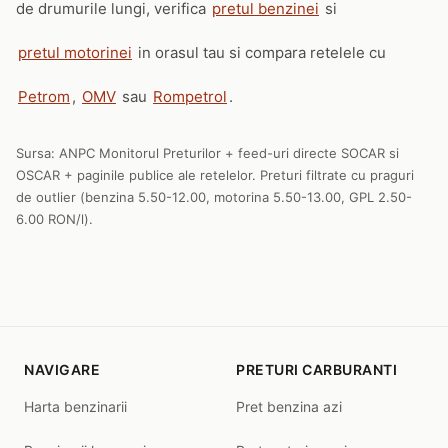
de drumurile lungi, verifica
pretul benzinei
si
pretul motorinei
in orasul tau si compara retelele cu
Petrom
,
OMV
sau
Rompetrol
.
Sursa: ANPC Monitorul Preturilor + feed-uri directe SOCAR si
OSCAR + paginile publice ale retelelor. Preturi filtrate cu praguri
de outlier (benzina 5.50-12.00, motorina 5.50-13.00, GPL 2.50-
6.00 RON/l).
NAVIGARE
PRETURI CARBURANTI
Harta benzinarii
Pret benzina azi