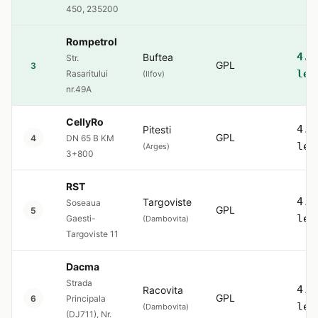
450, 235200
Rompetrol
4.2
Buftea
Str.
GPL
3
lei
Rasaritului
(Ilfov)
nr.49A
CellyRo
4.3
Pitesti
GPL
4
DN 65 B KM
lei
(Arges)
3+800
RST
4.4
Targoviste
Soseaua
GPL
5
lei
Gaesti-
(Dambovita)
Targoviste 11
Dacma
Strada
4.5
Racovita
GPL
6
Principala
lei
(Dambovita)
(DJ711), Nr.