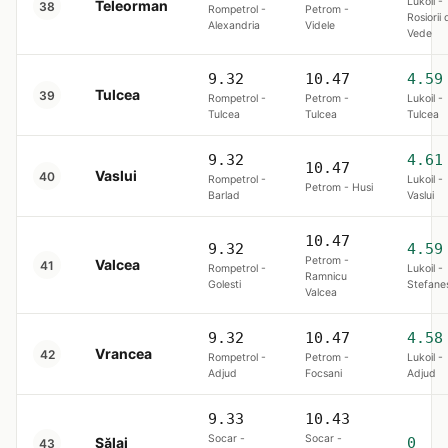
Lukoil -
Teleorman
38
Rompetrol -
Petrom -
Rosiorii 
Alexandria
Videle
Vede
9.32
10.47
4.59
Tulcea
39
Rompetrol -
Petrom -
Lukoil -
Tulcea
Tulcea
Tulcea
9.32
4.61
10.47
Vaslui
40
Rompetrol -
Lukoil -
Petrom - Husi
Barlad
Vaslui
10.47
9.32
4.59
Petrom -
Valcea
41
Rompetrol -
Lukoil -
Ramnicu
Golesti
Stefanes
Valcea
9.32
10.47
4.58
Vrancea
42
Rompetrol -
Petrom -
Lukoil -
Adjud
Focsani
Adjud
9.33
10.43
Socar -
Socar -
Sălaj
0
43