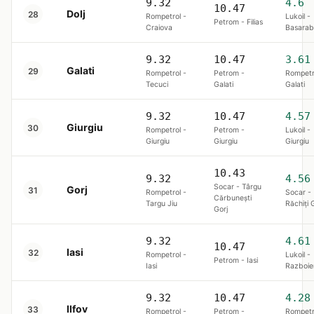
9.32
4.6
10.47
Dolj
28
Rompetrol -
Lukoil -
Petrom - Filias
Craiova
Basarab
9.32
10.47
3.61
Galati
29
Rompetrol -
Petrom -
Rompetr
Tecuci
Galati
Galati
9.32
10.47
4.57
Giurgiu
30
Rompetrol -
Petrom -
Lukoil -
Giurgiu
Giurgiu
Giurgiu
10.43
9.32
4.56
Socar - Târgu
Gorj
31
Rompetrol -
Socar -
Cărbunești
Targu Jiu
Răchiți 
Gorj
9.32
4.61
10.47
Iasi
32
Rompetrol -
Lukoil -
Petrom - Iasi
Iasi
Razboie
9.32
10.47
4.28
Ilfov
33
Rompetrol -
Petrom -
Rompetr