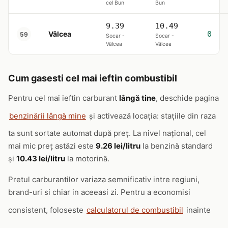
cel Bun
Bun
9.39
10.49
Vâlcea
0
59
Socar -
Socar -
Vâlcea
Vâlcea
Cum gasesti cel mai ieftin combustibil
Pentru cel mai ieftin carburant
lângă tine
, deschide pagina
benzinării lângă mine
și activează locația: stațiile din raza
ta sunt sortate automat după preț. La nivel național, cel
mai mic preț astăzi este
9.26 lei/litru
la benzină standard
și
10.43 lei/litru
la motorină.
Pretul carburantilor variaza semnificativ intre regiuni,
brand-uri si chiar in aceeasi zi. Pentru a economisi
consistent, foloseste
calculatorul de combustibil
inainte