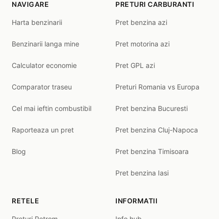
NAVIGARE
PRETURI CARBURANTI
Harta benzinarii
Pret benzina azi
Benzinarii langa mine
Pret motorina azi
Calculator economie
Pret GPL azi
Comparator traseu
Preturi Romania vs Europa
Cel mai ieftin combustibil
Pret benzina Bucuresti
Raporteaza un pret
Pret benzina Cluj-Napoca
Blog
Pret benzina Timisoara
Pret benzina Iasi
RETELE
INFORMATII
Preturi Petrom
Info hub