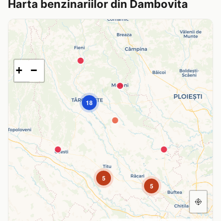
Harta benzinariilor din Dambovita
+
−
18
5
5