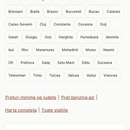
Botosani
Braila
Brasov
Bucuresti
Buzau
Calarasi
Caras-Severin
Cluj
Constanta
Covasna
Dolj
Galati
Giurgiu
Gorj
Harghita
Hunedoara
Ialomita
Iasi
Ilfov
Maramures
Mehedinti
Mures
Neamt
Olt
Prahova
Salaj
Satu Mare
Sibiu
Suceava
Teleorman
Timis
Tulcea
Valcea
Vaslui
Vrancea
Preturi minime pe judete
|
Pret benzina azi
|
Harta completa
|
Toate statiile