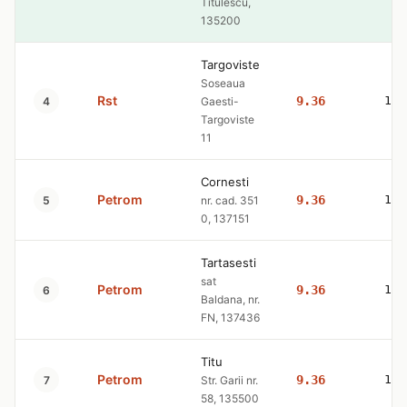
Titulescu,
135200
Targoviste
Soseaua
Rst
9.36
10.
4
Gaesti-
Targoviste
11
Cornesti
Petrom
9.36
10.
5
nr. cad. 351
0, 137151
Tartasesti
sat
Petrom
9.36
10.
6
Baldana, nr.
FN, 137436
Titu
Petrom
9.36
10.
7
Str. Garii nr.
58, 135500