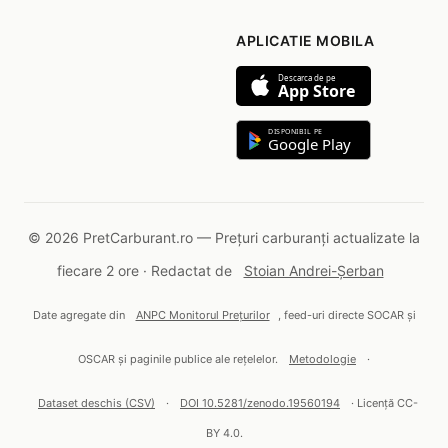
APLICATIE MOBILA
Descarca de pe
App Store
DISPONIBIL PE
Google Play
© 2026 PretCarburant.ro — Prețuri carburanți actualizate la
fiecare 2 ore · Redactat de
Stoian Andrei-Șerban
Date agregate din
ANPC Monitorul Prețurilor
, feed-uri directe SOCAR și
OSCAR și paginile publice ale rețelelor.
Metodologie
·
Dataset deschis (CSV)
·
DOI 10.5281/zenodo.19560194
· Licență CC-
BY 4.0.