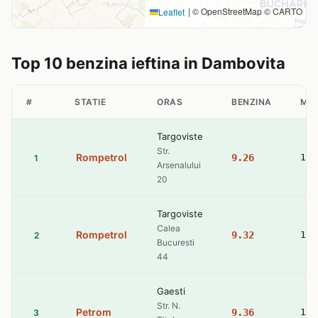
|
© OpenStreetMap © CARTO
Leaflet
Top 10 benzina ieftina in Dambovita
#
STATIE
ORAS
BENZINA
MO
Targoviste
Str.
Rompetrol
9.26
10.
1
Arsenalului
20
Targoviste
Calea
Rompetrol
9.32
10.
2
Bucuresti
44
Gaesti
Str. N.
Petrom
9.36
10.
3