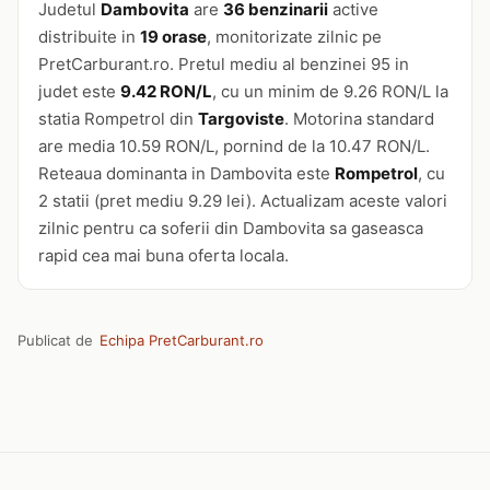
Judetul
Dambovita
are
36 benzinarii
active
distribuite in
19 orase
, monitorizate zilnic pe
PretCarburant.ro. Pretul mediu al benzinei 95 in
judet este
9.42 RON/L
, cu un minim de 9.26 RON/L la
statia Rompetrol din
Targoviste
. Motorina standard
are media 10.59 RON/L, pornind de la 10.47 RON/L.
Reteaua dominanta in Dambovita este
Rompetrol
, cu
2 statii (pret mediu 9.29 lei). Actualizam aceste valori
zilnic pentru ca soferii din Dambovita sa gaseasca
rapid cea mai buna oferta locala.
Publicat de
Echipa PretCarburant.ro