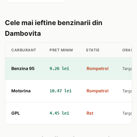
Cele mai ieftine benzinarii din
Dambovita
CARBURANT
PRET MINIM
STATIE
ORAS
Benzina 95
Rompetrol
9.26 lei
Targovi
Motorina
Rompetrol
10.47 lei
Targovi
GPL
Rst
4.45 lei
Targovi