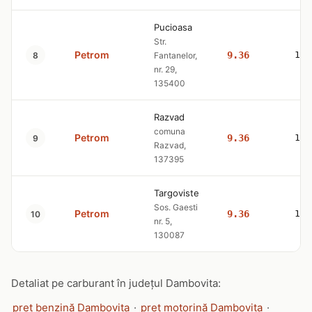
Pucioasa
Str.
Petrom
9.36
10.
8
Fantanelor,
nr. 29,
135400
Razvad
comuna
Petrom
9.36
10.
9
Razvad,
137395
Targoviste
Sos. Gaesti
Petrom
9.36
10.
10
nr. 5,
130087
Detaliat pe carburant în județul Dambovita:
preț benzină Dambovita
·
preț motorină Dambovita
·