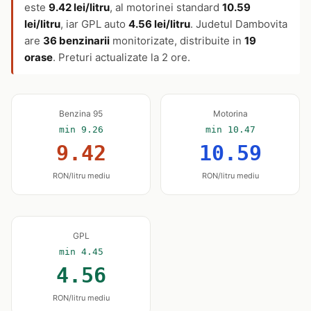
este
9.42 lei/litru
, al motorinei standard
10.59
lei/litru
, iar GPL auto
4.56 lei/litru
. Judetul Dambovita
are
36 benzinarii
monitorizate, distribuite in
19
orase
. Preturi actualizate la 2 ore.
Benzina 95
Motorina
min 9.26
min 10.47
9.42
10.59
RON/litru mediu
RON/litru mediu
GPL
min 4.45
4.56
RON/litru mediu