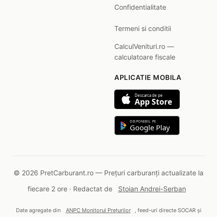
Confidentialitate
Termeni si conditii
CalculVenituri.ro —
calculatoare fiscale
APLICATIE MOBILA
Descarca de pe
App Store
DISPONIBIL PE
Google Play
© 2026 PretCarburant.ro — Prețuri carburanți actualizate la
fiecare 2 ore · Redactat de
Stoian Andrei-Șerban
Date agregate din
ANPC Monitorul Prețurilor
, feed-uri directe SOCAR și