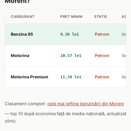
Moreni?
CARBURANT
PRET MINIM
STATIE
ADR
Benzina 95
Petrom
9.36 lei
Str. 
Motorina
Petrom
10.57 lei
Str. 
Motorina Premium
Petrom
11.34 lei
Str. 
Clasament complet:
cele mai ieftine benzinării din Moreni
— top 10 după economia față de media națională, actualizat
zilnic.