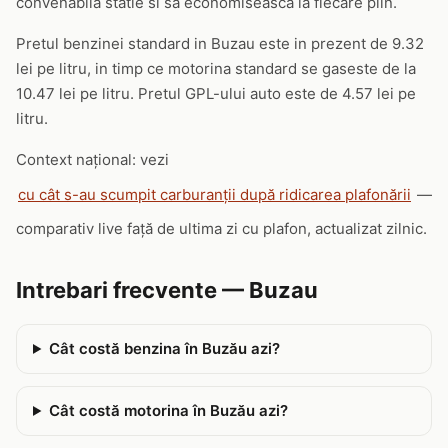
convenabila statie si sa economiseasca la fiecare plin.
Pretul benzinei standard in Buzau este in prezent de 9.32
lei pe litru, in timp ce motorina standard se gaseste de la
10.47 lei pe litru. Pretul GPL-ului auto este de 4.57 lei pe
litru.
Context național: vezi
cu cât s-au scumpit carburanții după ridicarea plafonării
—
comparativ live față de ultima zi cu plafon, actualizat zilnic.
Intrebari frecvente — Buzau
Cât costă benzina în Buzău azi?
Cât costă motorina în Buzău azi?