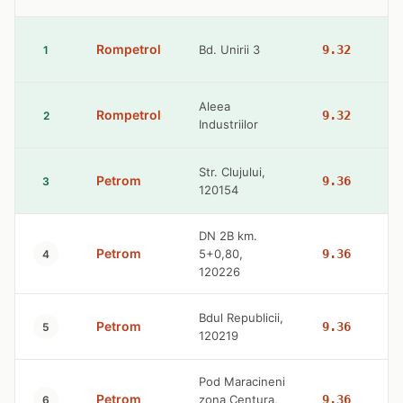
Rompetrol
Bd. Unirii 3
9.32
1
Aleea
Rompetrol
9.32
2
Industriilor
Str. Clujului,
Petrom
9.36
3
120154
DN 2B km.
Petrom
5+0,80,
9.36
4
120226
Bdul Republicii,
Petrom
9.36
5
120219
Pod Maracineni
Petrom
zona Centura,
9.36
6