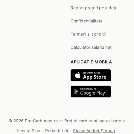
Raport prețuri pe județe
Confidentialitate
Termeni si conditii
Calculator salariu net
APLICATIE MOBILA
Descarca de pe
App Store
DISPONIBIL PE
Google Play
© 2026 PretCarburant.ro — Prețuri carburanți actualizate la
fiecare 2 ore · Redactat de
Stoian Andrei-Șerban