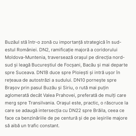
Buzăul stă într-o zonă cu importanță strategică în sud-
estul României. DN2, ramificație majoră a coridorului
Moldova-Muntenia, traversează orașul pe direcția nord-
sud și leagă Bucureștiul de Focșani, Bacău și mai departe
spre Suceava. DN1B duce spre Ploiești și intră ușor în
rețeaua de autostrăzi a sudului. DN10 pornește spre
Brașov prin pasul Buzău și Siriu, o rută mai puțin
aglomerată decât Valea Prahovei, preferată de mulți care
merg spre Transilvania. Orașul este, practic, o răscruce la
care se adaugă intersecția cu DN22 spre Brăila, ceea ce
face ca benzinăriile de pe centură și de pe ieșirile majore
să aibă un trafic constant.