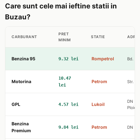
Care sunt cele mai ieftine statii in
Buzau?
PRET
CARBURANT
STATIE
ADRE
MINIM
Benzina 95
Rompetrol
9.32 lei
Bd. Uni
10.47
Motorina
Petrom
Str. Cl
lei
DN E8
GPL
Lukoil
4.57 lei
Ploiest
Benzina
Petrom
9.84 lei
DN 2B
Premium