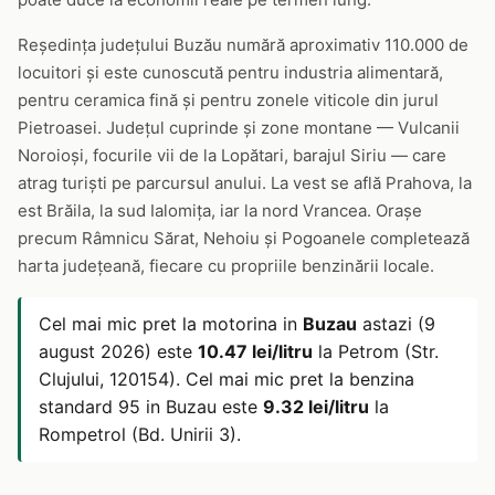
Reședința județului Buzău numără aproximativ 110.000 de
locuitori și este cunoscută pentru industria alimentară,
pentru ceramica fină și pentru zonele viticole din jurul
Pietroasei. Județul cuprinde și zone montane — Vulcanii
Noroioși, focurile vii de la Lopătari, barajul Siriu — care
atrag turiști pe parcursul anului. La vest se află Prahova, la
est Brăila, la sud Ialomița, iar la nord Vrancea. Orașe
precum Râmnicu Sărat, Nehoiu și Pogoanele completează
harta județeană, fiecare cu propriile benzinării locale.
Cel mai mic pret la motorina in
Buzau
astazi (9
august 2026) este
10.47 lei/litru
la Petrom (Str.
Clujului, 120154). Cel mai mic pret la benzina
standard 95 in Buzau este
9.32 lei/litru
la
Rompetrol (Bd. Unirii 3).