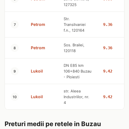
127325
Str.
Petrom
Transilvaniei
9.36
7
f.n., 120164
Sos. Brailei,
Petrom
9.36
8
120118
DN E85 km
Lukoil
106+840 Buzau
9.42
9
- Ploiesti
str. Aleea
Lukoil
Industriilor, nr.
9.42
10
4
Preturi medii pe retele in Buzau