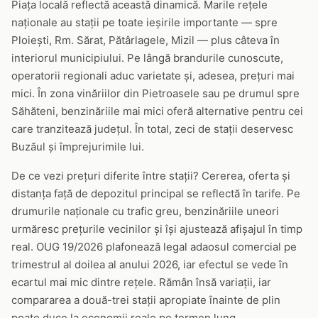
Piața locală reflectă această dinamică. Marile rețele
naționale au stații pe toate ieșirile importante — spre
Ploiești, Rm. Sărat, Pătârlagele, Mizil — plus câteva în
interiorul municipiului. Pe lângă brandurile cunoscute,
operatorii regionali aduc varietate și, adesea, prețuri mai
mici. În zona vinăriilor din Pietroasele sau pe drumul spre
Săhăteni, benzinăriile mai mici oferă alternative pentru cei
care tranzitează județul. În total, zeci de stații deservesc
Buzăul și împrejurimile lui.
De ce vezi prețuri diferite între stații? Cererea, oferta și
distanța față de depozitul principal se reflectă în tarife. Pe
drumurile naționale cu trafic greu, benzinăriile uneori
urmăresc prețurile vecinilor și își ajustează afișajul în timp
real. OUG 19/2026 plafonează legal adaosul comercial pe
trimestrul al doilea al anului 2026, iar efectul se vede în
ecartul mai mic dintre rețele. Rămân însă variații, iar
compararea a două-trei stații apropiate înainte de plin
poate duce la economii reale pe termen lung.