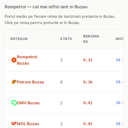
Rompetrol — cel mai ieftin lant in Buzau
Pretul mediu pe fiecare retea de benzinarii prezenta in Buzau.
Click pe retea pentru preturile ei in Buzau.
BENZINA
RETEAUA
STATII
MOTO
95
Rompetrol
2
9.32
10.53
Buzau
Petrom Buzau
6
9.36
10.47
OMV Buzau
2
9.42
10.53
MOL Buzau
2
9.42
10.53