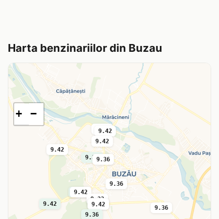
Harta benzinariilor din Buzau
+
−
9.36
9.42
9.42
9.42
9.36
9.36
9.36
9.32
9.42
9.32
9.42
9.42
9.42
9.36
9.36