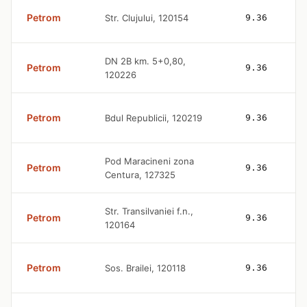
Petrom
Str. Clujului, 120154
9.36
DN 2B km. 5+0,80,
Petrom
9.36
120226
Petrom
Bdul Republicii, 120219
9.36
Pod Maracineni zona
Petrom
9.36
Centura, 127325
Str. Transilvaniei f.n.,
Petrom
9.36
120164
Petrom
Sos. Brailei, 120118
9.36