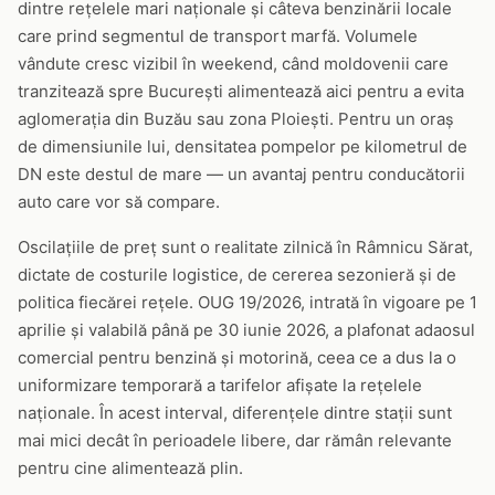
dintre rețelele mari naționale și câteva benzinării locale
care prind segmentul de transport marfă. Volumele
vândute cresc vizibil în weekend, când moldovenii care
tranzitează spre București alimentează aici pentru a evita
aglomerația din Buzău sau zona Ploiești. Pentru un oraș
de dimensiunile lui, densitatea pompelor pe kilometrul de
DN este destul de mare — un avantaj pentru conducătorii
auto care vor să compare.
Oscilațiile de preț sunt o realitate zilnică în Râmnicu Sărat,
dictate de costurile logistice, de cererea sezonieră și de
politica fiecărei rețele. OUG 19/2026, intrată în vigoare pe 1
aprilie și valabilă până pe 30 iunie 2026, a plafonat adaosul
comercial pentru benzină și motorină, ceea ce a dus la o
uniformizare temporară a tarifelor afișate la rețelele
naționale. În acest interval, diferențele dintre stații sunt
mai mici decât în perioadele libere, dar rămân relevante
pentru cine alimentează plin.