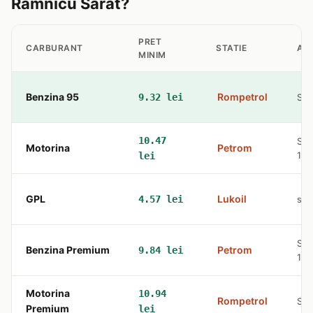
Ramnicu Sarat?
PRET
CARBURANT
STATIE
AD
MINIM
Benzina 95
Rompetrol
9.32 lei
Str.
10.47
Str
Motorina
Petrom
125
lei
GPL
Lukoil
4.57 lei
str
Str
Benzina Premium
Petrom
9.84 lei
125
Motorina
10.94
Rompetrol
Str.
Premium
lei