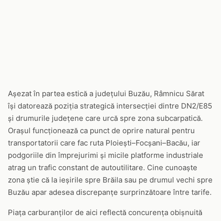
Așezat în partea estică a județului Buzău, Râmnicu Sărat
își datorează poziția strategică intersecției dintre DN2/E85
și drumurile județene care urcă spre zona subcarpatică.
Orașul funcționează ca punct de oprire natural pentru
transportatorii care fac ruta Ploiești–Focșani–Bacău, iar
podgoriile din împrejurimi și micile platforme industriale
atrag un trafic constant de autoutilitare. Cine cunoaște
zona știe că la ieșirile spre Brăila sau pe drumul vechi spre
Buzău apar adesea discrepanțe surprinzătoare între tarife.
Piața carburanților de aici reflectă concurența obișnuită