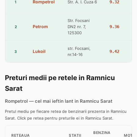
Rompetrol
Str. A. I. Cuza 6
9.32
1
Str. Focsani
Petrom
DN2 nr. 7,
9.36
2
125300
str. Focsani,
Lukoil
9.42
3
nr.14-16
Preturi medii pe retele in Ramnicu
Sarat
Rompetrol — cel mai ieftin lant in Ramnicu Sarat
Pretul mediu pe fiecare retea de benzinarii prezenta in Ramnicu
Sarat. Click pe retea pentru preturile ei in Ramnicu Sarat.
BENZINA
RETEAUA
STATII
MOTO