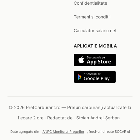
Confidentialitate
Termeni si conditii
Calculator salariu net
APLICATIE MOBILA
Descarca de pe
App Store
DISPONIBIL PE
Google Play
© 2026 PretCarburant.ro — Prețuri carburanți actualizate la
fiecare 2 ore · Redactat de
Stoian Andrei-Șerban
Date agregate din
ANPC Monitorul Prețurilor
, feed-uri directe SOCAR și