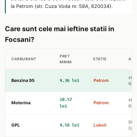
la Petrom (str. Cuza Voda nr. 58A, 620034).
Care sunt cele mai ieftine statii in
Focsani?
PRET
CARBURANT
STATIE
ADR
MINIM
str.
Benzina 95
Petrom
9.36 lei
620
10.57
str.
Motorina
Petrom
620
lei
DN2
GPL
Lukoil
4.58 lei
Cen