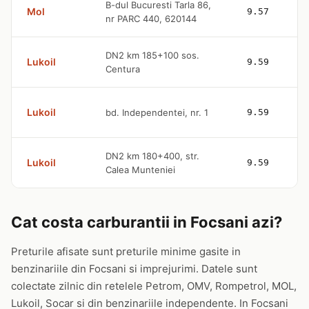
B-dul Bucuresti Tarla 86,
Mol
9.57
nr PARC 440, 620144
DN2 km 185+100 sos.
Lukoil
9.59
Centura
Lukoil
bd. Independentei, nr. 1
9.59
DN2 km 180+400, str.
Lukoil
9.59
Calea Munteniei
Cat costa carburantii in Focsani azi?
Preturile afisate sunt preturile minime gasite in
benzinariile din Focsani si imprejurimi. Datele sunt
colectate zilnic din retelele Petrom, OMV, Rompetrol, MOL,
Lukoil, Socar si din benzinariile independente. In Focsani