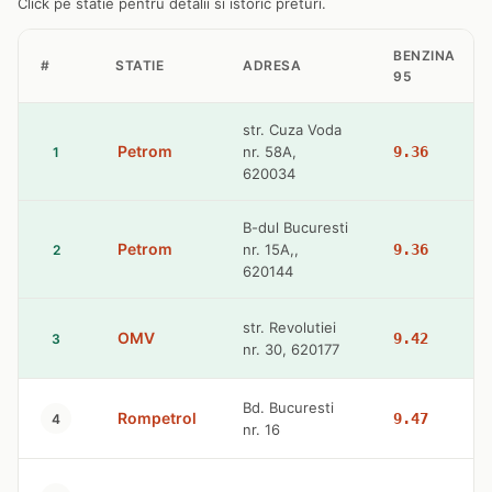
Click pe statie pentru detalii si istoric preturi.
BENZINA
#
STATIE
ADRESA
95
str. Cuza Voda
Petrom
nr. 58A,
9.36
1
620034
B-dul Bucuresti
Petrom
nr. 15A,,
9.36
2
620144
str. Revolutiei
OMV
9.42
3
nr. 30, 620177
Bd. Bucuresti
Rompetrol
9.47
4
nr. 16