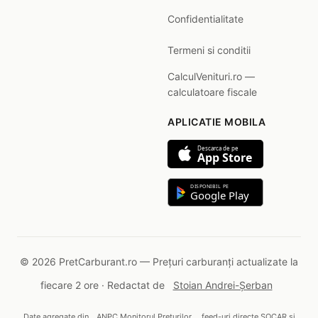
Confidentialitate
Termeni si conditii
CalculVenituri.ro —
calculatoare fiscale
APLICATIE MOBILA
Descarca de pe
App Store
DISPONIBIL PE
Google Play
© 2026 PretCarburant.ro — Prețuri carburanți actualizate la
fiecare 2 ore · Redactat de
Stoian Andrei-Șerban
Date agregate din
ANPC Monitorul Prețurilor
, feed-uri directe SOCAR și