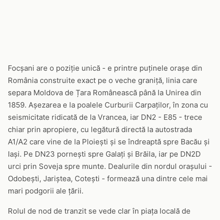
Focșani are o poziție unică - e printre puținele orașe din
România construite exact pe o veche graniță, linia care
separa Moldova de Țara Românească până la Unirea din
1859. Așezarea e la poalele Curburii Carpaților, în zona cu
seismicitate ridicată de la Vrancea, iar DN2 - E85 - trece
chiar prin apropiere, cu legătură directă la autostrada
A1/A2 care vine de la Ploiești și se îndreaptă spre Bacău și
Iași. Pe DN23 pornești spre Galați și Brăila, iar pe DN2D
urci prin Soveja spre munte. Dealurile din nordul orașului -
Odobești, Jariștea, Cotești - formează una dintre cele mai
mari podgorii ale țării.
Rolul de nod de tranzit se vede clar în piața locală de