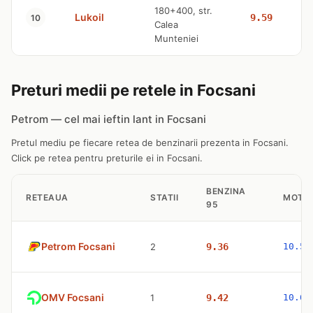
180+400, str.
Lukoil
9.59
10
Calea
Munteniei
Preturi medii pe retele in Focsani
Petrom — cel mai ieftin lant in Focsani
Pretul mediu pe fiecare retea de benzinarii prezenta in Focsani.
Click pe retea pentru preturile ei in Focsani.
BENZINA
RETEAUA
STATII
MOTO
95
Petrom Focsani
2
9.36
10.57
OMV Focsani
1
9.42
10.63