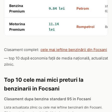
Benzina
str.
Petrom
9.84 lei
Premium
620
Motorina
11.14
Rompetrol
Bd. 
Premium
lei
Clasament complet:
cele mai ieftine benzinării din Focsani
— top 10 după economia față de media națională, actualizat
zilnic.
Top 10 cele mai mici preturi la
benzinarii in Focsani
Clasament dupa benzina standard 95 in Focsani
Lista actualizata zilnic cu cele mai ieftine benzinarii din Focsani.