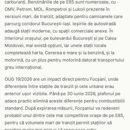
carburanți. Benzinăriile de pe E85 sunt numeroase, cu
OMV, Petrom, MOL, Rompetrol și Lukoil prezente în
versiuni mari, de tranzit, adaptate pentru camioanele care
parcurg coridorul București-Iași. Ieșirile de autostradă
adaugă stații moderne, cu spații comerciale anexe. În
interiorul orașului, pe bulevardul București și pe Calea
Moldovei, mai există opțiuni, iar unele stații locale
completează harta. Cererea e mare și la benzină, și la
motorină, cu un plus pentru motorină datorat transportului
greu internațional.
OUG 19/2026 are un impact direct pentru Focșani, unde
diferențele între stațiile de tranzit și cele urbane erau
anterior ușor vizibile. Până pe 30 iunie 2026, plafonul pe
adaos practic elimină aceste diferențe pentru combustibilii
standard. După expirarea măsurii, Focșaniul va redeveni
probabil unul dintre cele mai competitive orașe de pe E85,
pentru că volumele mari de tranzit permit stațiilor să
practice marje mai mici și să concureze activ.