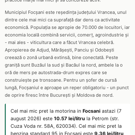
Municipiul Focșani este reședința județului Vrancea, unul
dintre cele mai mici ca suprafață dar dens ca activitate
economică. Populația se apropie de 70.000 de locuitori, iar
economia locală combină servicii, comerț, agroindustrie și
- mai ales - viticultura care a făcut Vrancea celebră.
Apropierea de Adjud, Mărășești, Panciu și Odobești
creează o zonă urbană extinsă, bine conectată. Peste
graniță sunt Buzăul la sud și Bacăul la nord, ambele la o
oră de mers pe autostrada-drum expres care se
construiește pe tronsoane. Pentru un șofer de cursă
lungă, Focșaniul e aproape un reper obligatoriu - un punct
de oprire firesc între București și Moldova de nord.
Cel mai mic pret la motorina in
Focsani
astazi (7
august 2026) este
10.57 lei/litru
la Petrom (str.
Cuza Voda nr. 58A, 620034). Cel mai mic pret la
benzina standard 95 in Focsani este
9.36 lei/litru