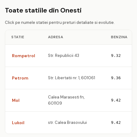
Toate statiile din Onesti
Click pe numele statiei pentru preturi detaliate si evolutie.
STATIE
ADRESA
BENZINA
Rompetrol
Str. Republicii 43
9.32
Petrom
Str. Libertatii nr. 1, 601061
9.36
Calea Marasesti fn,
Mol
9.42
601109
Lukoil
str. Calea Brasovului
9.42