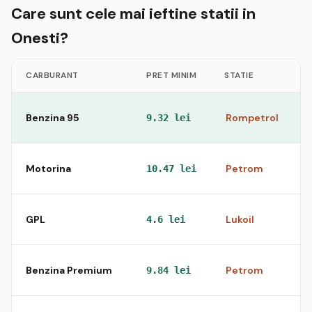
Care sunt cele mai ieftine statii in
Onesti?
CARBURANT
PRET MINIM
STATIE
Benzina 95
Rompetrol
S
9.32 lei
Motorina
Petrom
S
10.47 lei
GPL
Lukoil
4.6 lei
Benzina Premium
Petrom
S
9.84 lei