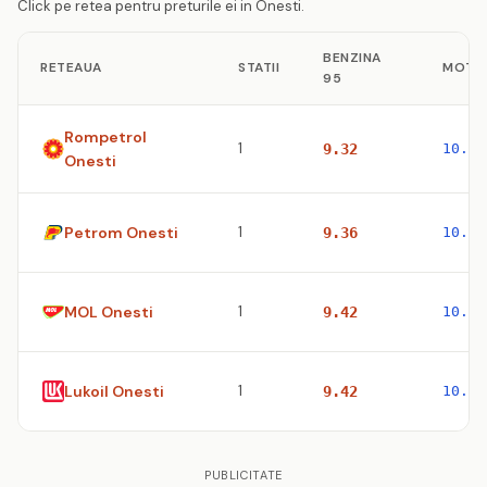
Click pe retea pentru preturile ei in Onesti.
BENZINA
RETEAUA
STATII
MOTO
95
Rompetrol
1
9.32
10.53
Onesti
Petrom Onesti
1
9.36
10.47
MOL Onesti
1
9.42
10.53
Lukoil Onesti
1
9.42
10.63
PUBLICITATE