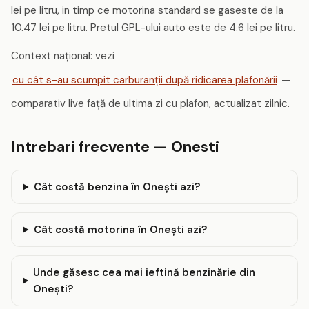
lei pe litru, in timp ce motorina standard se gaseste de la
10.47 lei pe litru. Pretul GPL-ului auto este de 4.6 lei pe litru.
Context național: vezi
cu cât s-au scumpit carburanții după ridicarea plafonării
—
comparativ live față de ultima zi cu plafon, actualizat zilnic.
Intrebari frecvente — Onesti
Cât costă benzina în Onești azi?
Cât costă motorina în Onești azi?
Unde găsesc cea mai ieftină benzinărie din
Onești?