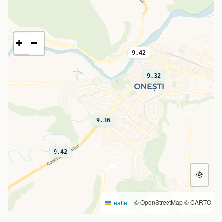
+
−
9.42
9.32
9.36
9.42
|
© OpenStreetMap © CARTO
Leaflet