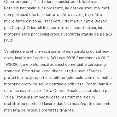
Ocna, precum și în interiorul orașului, pe străzile mari.
Rețelele naționale sunt prezente, iar câteva stații mai mici
completează oferta, orientate către navetiști și către
micile firme din zonă. Transportul de mărfuri către Brașov
prin Carpații Orientali folosește intens acest culoar, iar
motorina este principalul produs vândut la stațiile de pe axul
DN12.
Variațiile de preț urmează piața internațională și cursul leu–
dolar, însă între 1 aprilie și 30 iunie 2026 funcționează OUG
19/2026, care plafonează adaosul comercial la carburanții
standard. Efectul se vede direct: stațiile mari afișează
prețuri foarte apropiate, iar diferențele reale apar mai mult la
motorina premium sau la benzinele aditivate. Pentru familiile
care fac naveta zilnic între Onești, Bacău sau satele de pe
Valea Trotușului, impactul este resimțit mai ales în
stabilitatea cheltuielii lunare, dacă nu neapărat în economii
mari față de rețeaua preferată dinainte.