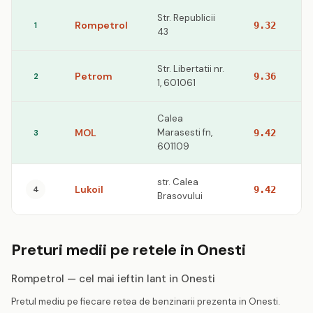
Str. Republicii
Rompetrol
1
9.32
43
Str. Libertatii nr.
Petrom
2
9.36
1, 601061
Calea
MOL
Marasesti fn,
3
9.42
601109
str. Calea
Lukoil
4
9.42
Brasovului
Preturi medii pe retele in Onesti
Rompetrol — cel mai ieftin lant in Onesti
Pretul mediu pe fiecare retea de benzinarii prezenta in Onesti.