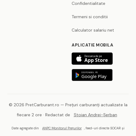
Confidentialitate
Termeni si conditii
Calculator salariu net
APLICATIE MOBILA
Descarca de pe
App Store
DISPONIBIL PE
Google Play
© 2026 PretCarburant.ro — Prețuri carburanți actualizate la
fiecare 2 ore · Redactat de
Stoian Andrei-Șerban
Date agregate din
ANPC Monitorul Prețurilor
, feed-uri directe SOCAR și