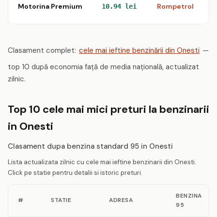
Motorina Premium
Rompetrol
S
10.94 lei
Clasament complet:
cele mai ieftine benzinării din Onesti
—
top 10 după economia față de media națională, actualizat
zilnic.
Top 10 cele mai mici preturi la benzinarii
in Onesti
Clasament dupa benzina standard 95 in Onesti
Lista actualizata zilnic cu cele mai ieftine benzinarii din Onesti.
Click pe statie pentru detalii si istoric preturi.
BENZINA
#
STATIE
ADRESA
95