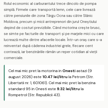
Rolul economic al carburantului trece dincolo de pompa
simplă. Firmele care transportă lemn, cele care livrează
către pensiunile din zona Târgu Ocna sau către Slănic
Moldova, precum și micii antreprenori din jurul Oneștiului
depind de costuri previzibile. Când motorina crește brusc,
se simte pe facturile de transport și pe marjele mici cu care
lucrează multe dintre afacerile locale. Într-un oraș care s-a
reinventat după căderea industriei grele, fiecare cent
contează, iar benzinăriile rămân un reper cotidian al vieții
comerciale.
Cel mai mic pret la motorina in
Onesti
astazi (9
august 2026) este
10.47 lei/litru
la Petrom (Str.
Libertatii nr. 1, 601061). Cel mai mic pret la benzina
standard 95 in Onesti este
9.32 lei/litru
la
Rompetrol (Str. Republicii 43).