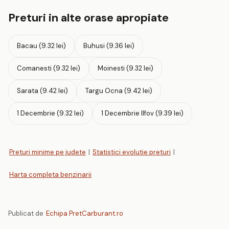
Preturi in alte orase apropiate
Bacau (9.32 lei)
Buhusi (9.36 lei)
Comanesti (9.32 lei)
Moinesti (9.32 lei)
Sarata (9.42 lei)
Targu Ocna (9.42 lei)
1 Decembrie (9.32 lei)
1 Decembrie Ilfov (9.39 lei)
Preturi minime pe judete
|
Statistici evolutie preturi
|
Harta completa benzinarii
Publicat de
Echipa PretCarburant.ro