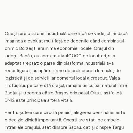
Onești are o istorie industrială care încă se vede, chiar dacă
imaginea a evoluat mult față de deceniile când combinatul
chimic Borzești era inima economiei locale. Orașul din
județul Bacău, cu aproximativ 40.000 de locuitori, s-a
adaptat treptat: o parte din platforma industrială s-a
reconfigurat, au apărut firme de prelucrare a lemnului, de
logistică și de servicii, iar comerțul local a crescut. Valea
Trotușului, pe care stă orașul, rămâne un culoar natural între
Bacău și trecerea către Brașov prin pasul Oituz, astfel că
DN12 este principala arteră vitală.
Pentru șoferii care circulă pe aici, alegerea benzinăriei este
o decizie zilnică importantă. Onești are stații pe ambele
intrări ale orașului, atât dinspre Bacău, cât și dinspre Târgu