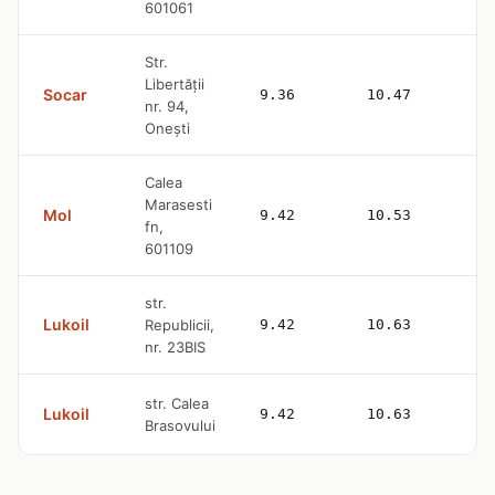
601061
Str.
Libertății
Socar
9.36
10.47
nr. 94,
Onești
Calea
Marasesti
Mol
9.42
10.53
fn,
601109
str.
Lukoil
Republicii,
9.42
10.63
nr. 23BIS
str. Calea
Lukoil
9.42
10.63
Brasovului