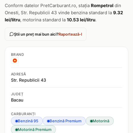
Conform datelor PretCarburant.ro, stația
Rompetrol
din
Onesti, Str. Republicii 43 vinde benzina standard la
9.32
lei/litru
, motorina standard la
10.53 lei/litru
.
Știi un preț mai bun aici?
Raportează-l
BRAND
ADRESĂ
Str. Republicii 43
JUDEȚ
Bacau
CARBURANȚI
Benzină 95
Benzină Premium
Motorină
Motorină Premium