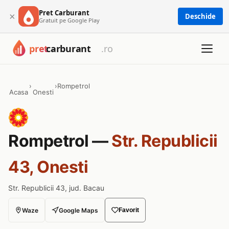
Pret Carburant
×
Deschide
Gratuit pe Google Play
›
›
Rompetrol
Acasa
Onesti
Rompetrol —
Str. Republicii
43, Onesti
Str. Republicii 43, jud. Bacau
Waze
Google Maps
Favorit