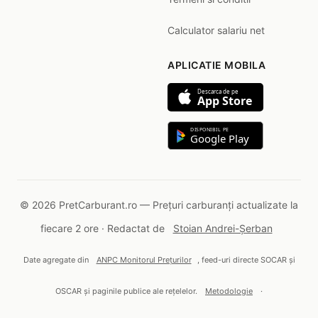
Calculator salariu net
APLICATIE MOBILA
Descarca de pe
App Store
DISPONIBIL PE
Google Play
© 2026 PretCarburant.ro — Prețuri carburanți actualizate la
fiecare 2 ore · Redactat de
Stoian Andrei-Șerban
Date agregate din
ANPC Monitorul Prețurilor
, feed-uri directe SOCAR și
OSCAR și paginile publice ale rețelelor.
Metodologie
·