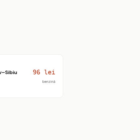
96 lei
v–Sibiu
benzină