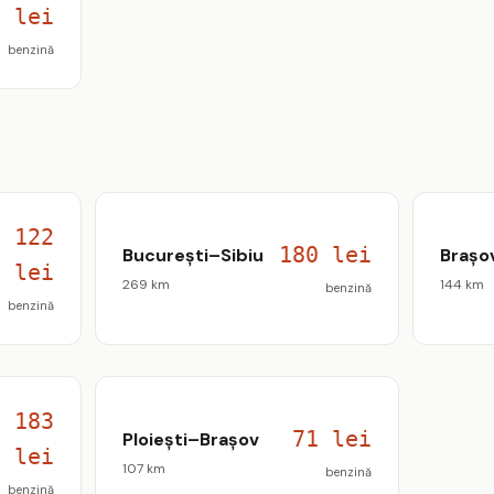
2 lei
benzină
122
180 lei
București–Sibiu
Brașo
lei
269 km
144 km
benzină
benzină
183
71 lei
Ploiești–Brașov
lei
107 km
benzină
benzină