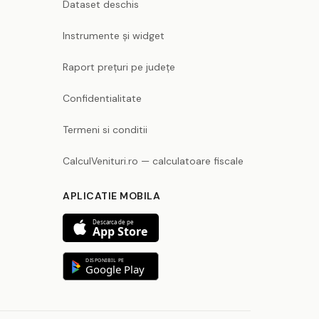
Dataset deschis
Instrumente și widget
Raport prețuri pe județe
Confidentialitate
Termeni si conditii
CalculVenituri.ro — calculatoare fiscale
APLICATIE MOBILA
Descarca de pe
App Store
DISPONIBIL PE
Google Play