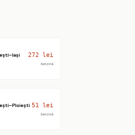
272 lei
ești–Iași
benzină
51 lei
ești–Ploiești
benzină