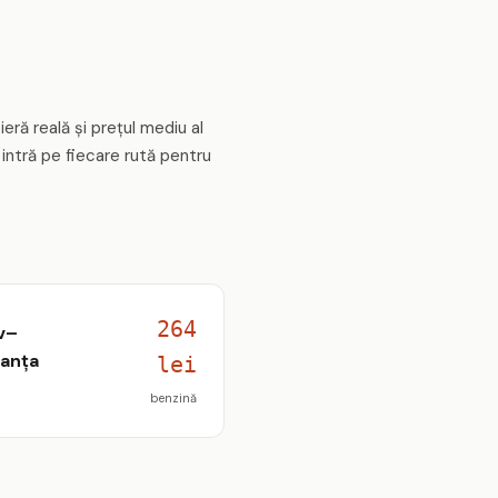
eră reală și prețul mediu al
intră pe fiecare rută pentru
264
v–
anța
lei
benzină