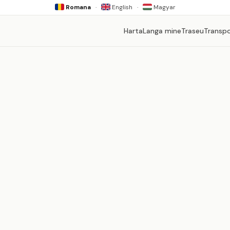
Romana
·
English
·
Magyar
Harta
Langa mine
Traseu
Transp