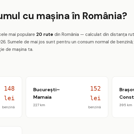
umul cu mașina în România?
cele mai populare
20 rute
din România — calculat din distanța ruti
026. Sumele de mai jos sunt pentru un consum normal de benzină; 
ție de mașina ta.
148
152
București–
Brașo
Mamaia
Const
lei
lei
227 km
395 km
benzină
benzină