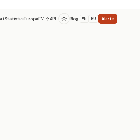
Alerte
ort
Statistici
Europa
EV
API
Blog
EN
HU