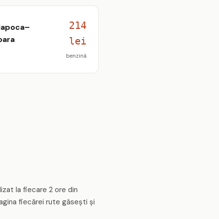
214
Napoca–
oara
lei
benzină
izat la fiecare 2 ore din
gina fiecărei rute găsești și