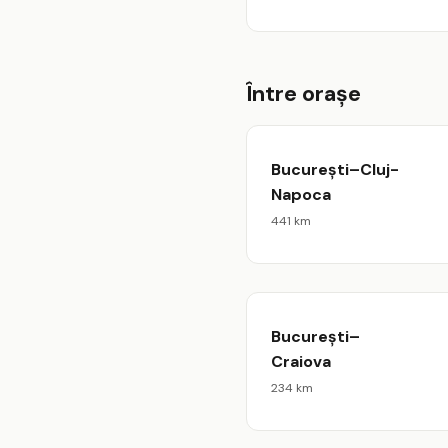
Între orașe
București–Cluj-
Napoca
441 km
București–
Craiova
234 km