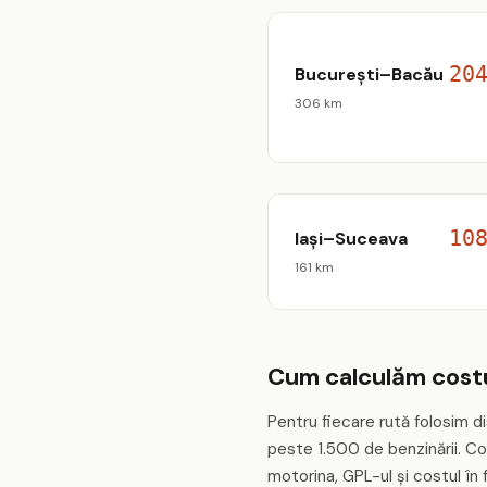
20
București–Bacău
306 km
10
Iași–Suceava
161 km
Cum calculăm costu
Pentru fiecare rută folosim dis
peste 1.500 de benzinării. Co
motorina, GPL-ul și costul în 