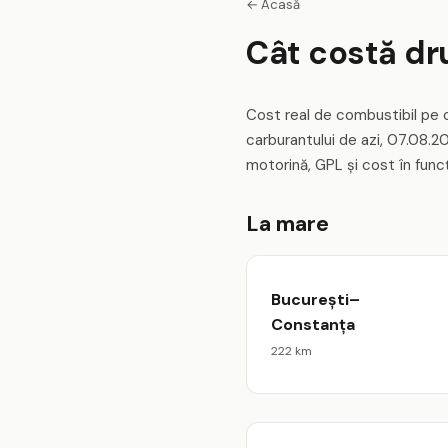
← Acasă
Cât costă dr
Cost real de combustibil pe 
carburantului de azi, 07.08.2
motorină, GPL și cost în func
La mare
București–
Constanța
222 km