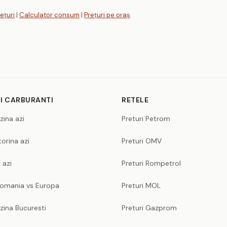
ețuri
|
Calculator consum
|
Prețuri pe oraș
I CARBURANTI
RETELE
zina azi
Preturi Petrom
orina azi
Preturi OMV
 azi
Preturi Rompetrol
Romania vs Europa
Preturi MOL
zina Bucuresti
Preturi Gazprom