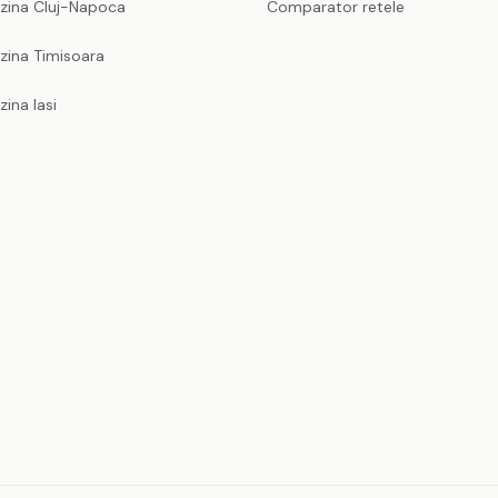
nzina Cluj-Napoca
Comparator retele
zina Timisoara
zina Iasi