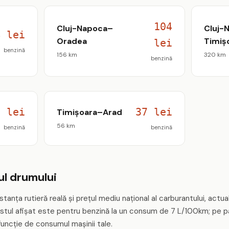
104
Cluj-Napoca–
Cluj-
4 lei
Oradea
Timiș
lei
benzină
156 km
320 km
benzină
8 lei
37 lei
Timișoara–Arad
56 km
benzină
benzină
l drumului
tanța rutieră reală și prețul mediu național al carburantului, actual
stul afișat este pentru benzină la un consum de 7 L/100km; pe pa
funcție de consumul mașinii tale.