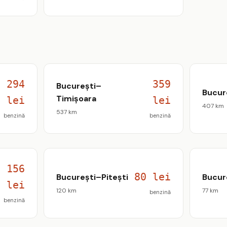
294
359
București–
Bucur
Timișoara
lei
lei
407 km
537 km
benzină
benzină
156
80 lei
București–Pitești
Bucur
lei
120 km
77 km
benzină
benzină