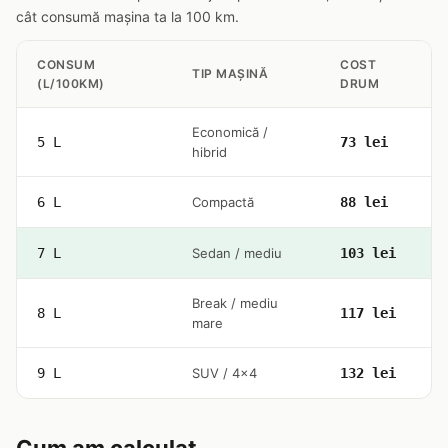
cât consumă mașina ta la 100 km.
CONSUM
COST
TIP MAȘINĂ
(L/100KM)
DRUM
Economică /
5 L
73 lei
hibrid
6 L
Compactă
88 lei
7 L
Sedan / mediu
103 lei
Break / mediu
8 L
117 lei
mare
9 L
SUV / 4x4
132 lei