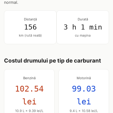
normal.
Distanță
Durată
156
3 h 1 min
km (rută reală)
cu mașina
Costul drumului pe tip de carburant
Benzină
Motorină
102.54
99.03
lei
lei
10.9 L × 9.39 lei/L
9.4 L × 10.58 lei/L