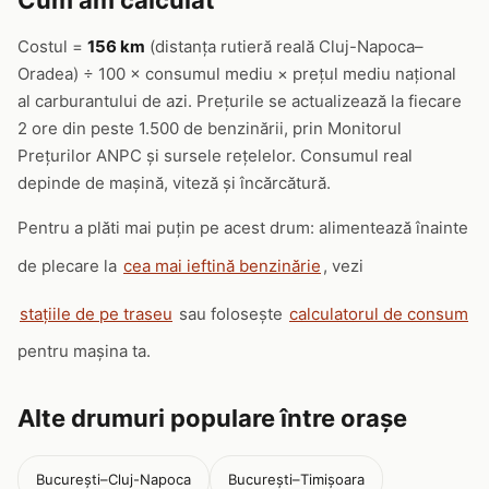
Cum am calculat
Costul =
156 km
(distanța rutieră reală Cluj-Napoca–
Oradea) ÷ 100 × consumul mediu × prețul mediu național
al carburantului de azi. Prețurile se actualizează la fiecare
2 ore din peste 1.500 de benzinării, prin Monitorul
Prețurilor ANPC și sursele rețelelor. Consumul real
depinde de mașină, viteză și încărcătură.
Pentru a plăti mai puțin pe acest drum: alimentează înainte
de plecare la
cea mai ieftină benzinărie
, vezi
stațiile de pe traseu
sau folosește
calculatorul de consum
pentru mașina ta.
Alte drumuri populare între orașe
București–Cluj-Napoca
București–Timișoara