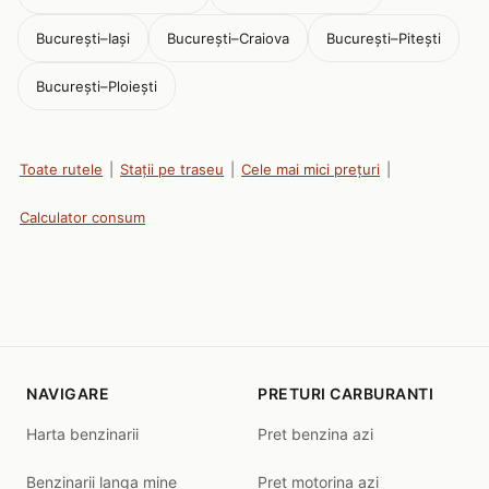
București–Iași
București–Craiova
București–Pitești
București–Ploiești
Toate rutele
|
Stații pe traseu
|
Cele mai mici prețuri
|
Calculator consum
NAVIGARE
PRETURI CARBURANTI
Harta benzinarii
Pret benzina azi
Benzinarii langa mine
Pret motorina azi