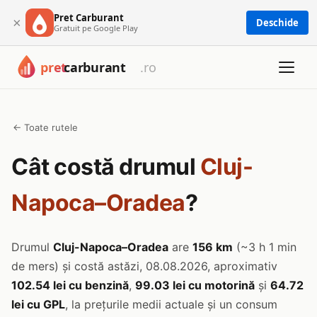
Pret Carburant
×
Deschide
Gratuit pe Google Play
← Toate rutele
Cât costă drumul
Cluj-
Napoca–Oradea
?
Drumul
Cluj-Napoca–Oradea
are
156 km
(~3 h 1 min
de mers) și costă astăzi, 08.08.2026, aproximativ
102.54 lei cu benzină
,
99.03 lei cu motorină
și
64.72
lei cu GPL
, la prețurile medii actuale și un consum