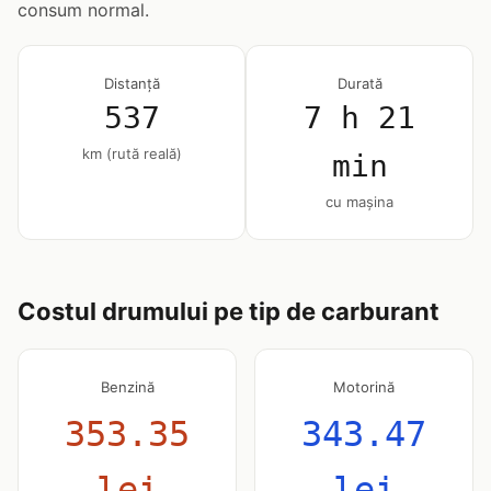
consum normal.
Distanță
Durată
537
7 h 21
km (rută reală)
min
cu mașina
Costul drumului pe tip de carburant
Benzină
Motorină
353.35
343.47
lei
lei