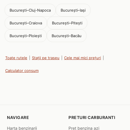
București–Cluj-Napoca
București–Iași
București–Craiova
București–Pitești
București–Ploiești
București–Bacău
Toate rutele
|
Stații pe traseu
|
Cele mai mici prețuri
|
Calculator consum
NAVIGARE
PRETURI CARBURANTI
Harta benzinarii
Pret benzina azi