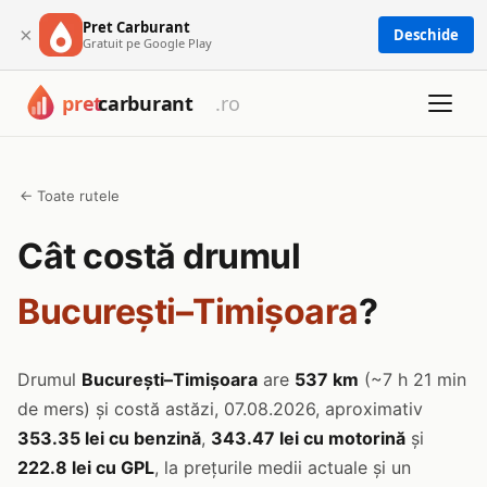
Pret Carburant
×
Deschide
Gratuit pe Google Play
← Toate rutele
Cât costă drumul
București–Timișoara
?
Drumul
București–Timișoara
are
537 km
(~7 h 21 min
de mers) și costă astăzi, 07.08.2026, aproximativ
353.35 lei cu benzină
,
343.47 lei cu motorină
și
222.8 lei cu GPL
, la prețurile medii actuale și un