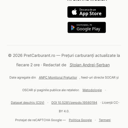
Descarca de pe
App Store
DISPONIBIL PE
Google Play
© 2026 PretCarburant.ro — Prețuri carburanți actualizate la
fiecare 2 ore · Redactat de
Stoian Andrei-Șerban
Date agregate din
ANPC Monitorul Prețurilor
, feed-uri directe SOCAR și
OSCAR și paginile publice ale rețelelor.
Metodologie
·
Dataset deschis (CSV)
·
DOI 10.5281/zenodo.19560194
· Licență CC-
BY 4.0.
Protejat de reCAPTCHA Google —
Politica Google
·
Termeni