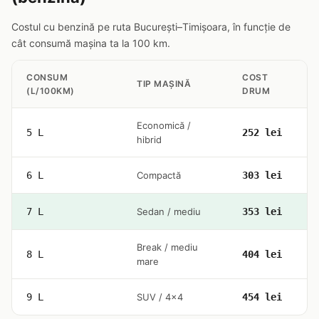
Costul cu benzină pe ruta București–Timișoara, în funcție de
cât consumă mașina ta la 100 km.
CONSUM
COST
TIP MAȘINĂ
(L/100KM)
DRUM
Economică /
5 L
252 lei
hibrid
6 L
Compactă
303 lei
7 L
Sedan / mediu
353 lei
Break / mediu
8 L
404 lei
mare
9 L
SUV / 4x4
454 lei