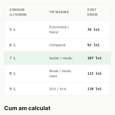
CONSUM
COST
TIP MAȘINĂ
(L/100KM)
DRUM
Economică /
5 L
76 lei
hibrid
6 L
Compactă
92 lei
7 L
Sedan / mediu
107 lei
Break / mediu
8 L
122 lei
mare
9 L
SUV / 4x4
138 lei
Cum am calculat