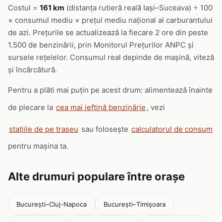
Costul =
161 km
(distanța rutieră reală Iași–Suceava) ÷ 100
× consumul mediu × prețul mediu național al carburantului
de azi. Prețurile se actualizează la fiecare 2 ore din peste
1.500 de benzinării, prin Monitorul Prețurilor ANPC și
sursele rețelelor. Consumul real depinde de mașină, viteză
și încărcătură.
Pentru a plăti mai puțin pe acest drum: alimentează înainte
de plecare la
cea mai ieftină benzinărie
, vezi
stațiile de pe traseu
sau folosește
calculatorul de consum
pentru mașina ta.
Alte drumuri populare între orașe
București–Cluj-Napoca
București–Timișoara