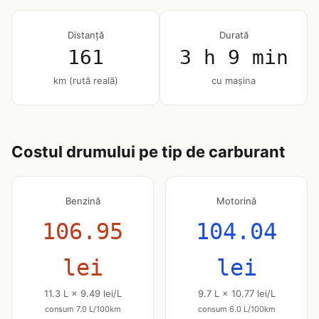
Distanță
Durată
161
3 h 9 min
km (rută reală)
cu mașina
Costul drumului pe tip de carburant
Benzină
Motorină
106.95
104.04
lei
lei
11.3 L × 9.49 lei/L
9.7 L × 10.77 lei/L
consum 7.0 L/100km
consum 6.0 L/100km