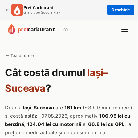
Pret Carburant
×
Deschide
Gratuit pe Google Play
← Toate rutele
Cât costă drumul
Iași–
Suceava
?
Drumul
Iași–Suceava
are
161 km
(~3 h 9 min de mers)
și costă astăzi, 07.08.2026, aproximativ
106.95 lei cu
benzină
,
104.04 lei cu motorină
și
66.8 lei cu GPL
, la
prețurile medii actuale și un consum normal.