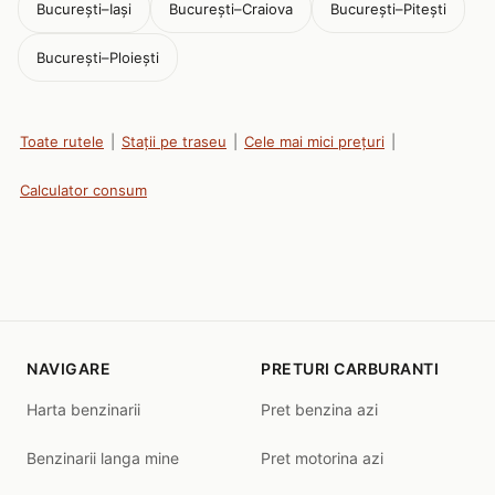
București–Iași
București–Craiova
București–Pitești
București–Ploiești
Toate rutele
|
Stații pe traseu
|
Cele mai mici prețuri
|
Calculator consum
NAVIGARE
PRETURI CARBURANTI
Harta benzinarii
Pret benzina azi
Benzinarii langa mine
Pret motorina azi