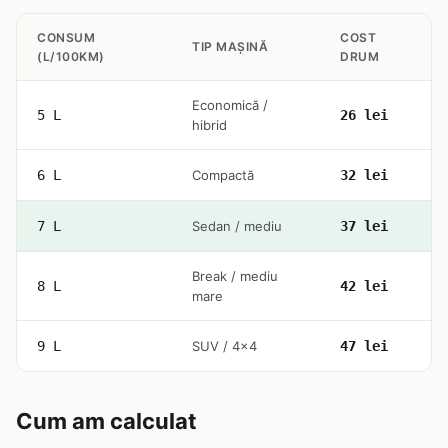
CONSUM
COST
TIP MAȘINĂ
(L/100KM)
DRUM
Economică /
5 L
26 lei
hibrid
6 L
Compactă
32 lei
7 L
Sedan / mediu
37 lei
Break / mediu
8 L
42 lei
mare
9 L
SUV / 4x4
47 lei
Cum am calculat