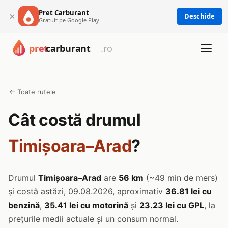
Pret Carburant
×
Deschide
Gratuit pe Google Play
← Toate rutele
Cât costă drumul
Timișoara–Arad
?
Drumul
Timișoara–Arad
are
56 km
(~49 min de mers)
și costă astăzi, 09.08.2026, aproximativ
36.81 lei cu
benzină
,
35.41 lei cu motorină
și
23.23 lei cu GPL
, la
prețurile medii actuale și un consum normal.