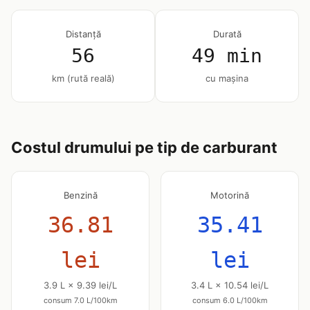
Distanță
Durată
56
49 min
km (rută reală)
cu mașina
Costul drumului pe tip de carburant
Benzină
Motorină
36.81
35.41
lei
lei
3.9 L × 9.39 lei/L
3.4 L × 10.54 lei/L
consum 7.0 L/100km
consum 6.0 L/100km