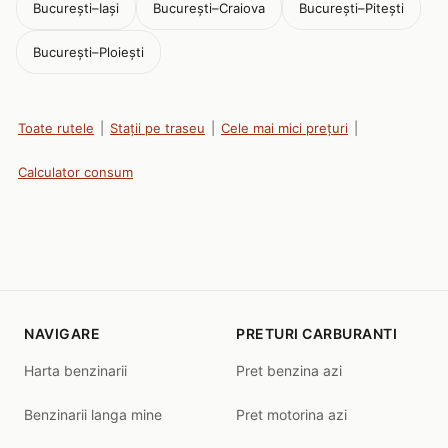
București–Iași
București–Craiova
București–Pitești
București–Ploiești
Toate rutele
|
Stații pe traseu
|
Cele mai mici prețuri
|
Calculator consum
NAVIGARE
PRETURI CARBURANTI
Harta benzinarii
Pret benzina azi
Benzinarii langa mine
Pret motorina azi