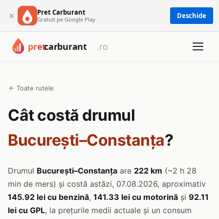
Pret Carburant
×
Deschide
Gratuit pe Google Play
← Toate rutele
Cât costă drumul
București–Constanța
?
Drumul
București–Constanța
are
222 km
(~2 h 28
min de mers) și costă astăzi, 07.08.2026, aproximativ
145.92 lei cu benzină
,
141.33 lei cu motorină
și
92.11
lei cu GPL
, la prețurile medii actuale și un consum