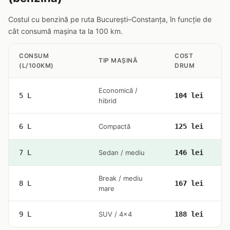
Costul cu benzină pe ruta București–Constanța, în funcție de
cât consumă mașina ta la 100 km.
CONSUM
COST
TIP MAȘINĂ
(L/100KM)
DRUM
Economică /
5 L
104 lei
hibrid
6 L
Compactă
125 lei
7 L
Sedan / mediu
146 lei
Break / mediu
8 L
167 lei
mare
9 L
SUV / 4x4
188 lei