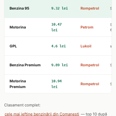
Benzina 95
Rompetrol
9.32 lei
Str
10.47
Str
Motorina
Petrom
60
lei
GPL
Lukoil
4.6 lei
str
Benzina Premium
Rompetrol
9.89 lei
Str
Motorina
10.94
Rompetrol
Str
Premium
lei
Clasament complet:
cele mai ieftine benzinării din Comanesti
— top 10 după