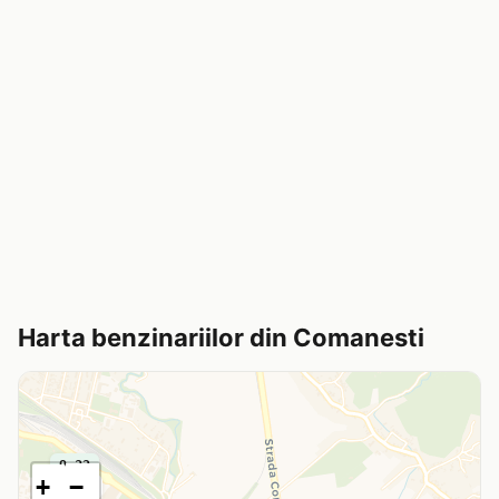
Harta benzinariilor din Comanesti
9.32
+
−
9.42