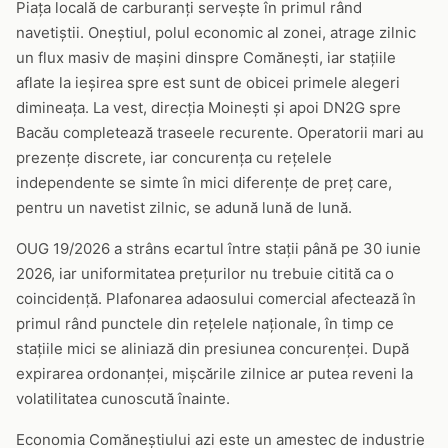
Piața locală de carburanți servește în primul rând
navetiștii. Oneștiul, polul economic al zonei, atrage zilnic
un flux masiv de mașini dinspre Comănești, iar stațiile
aflate la ieșirea spre est sunt de obicei primele alegeri
dimineața. La vest, direcția Moinești și apoi DN2G spre
Bacău completează traseele recurente. Operatorii mari au
prezențe discrete, iar concurența cu rețelele
independente se simte în mici diferențe de preț care,
pentru un navetist zilnic, se adună lună de lună.
OUG 19/2026 a strâns ecartul între stații până pe 30 iunie
2026, iar uniformitatea prețurilor nu trebuie citită ca o
coincidență. Plafonarea adaosului comercial afectează în
primul rând punctele din rețelele naționale, în timp ce
stațiile mici se aliniază din presiunea concurenței. După
expirarea ordonanței, mișcările zilnice ar putea reveni la
volatilitatea cunoscută înainte.
Economia Comăneștiului azi este un amestec de industrie