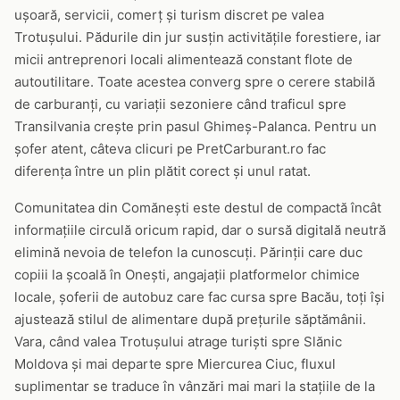
ușoară, servicii, comerț și turism discret pe valea
Trotușului. Pădurile din jur susțin activitățile forestiere, iar
micii antreprenori locali alimentează constant flote de
autoutilitare. Toate acestea converg spre o cerere stabilă
de carburanți, cu variații sezoniere când traficul spre
Transilvania crește prin pasul Ghimeș-Palanca. Pentru un
șofer atent, câteva clicuri pe PretCarburant.ro fac
diferența între un plin plătit corect și unul ratat.
Comunitatea din Comănești este destul de compactă încât
informațiile circulă oricum rapid, dar o sursă digitală neutră
elimină nevoia de telefon la cunoscuți. Părinții care duc
copiii la școală în Onești, angajații platformelor chimice
locale, șoferii de autobuz care fac cursa spre Bacău, toți își
ajustează stilul de alimentare după prețurile săptămânii.
Vara, când valea Trotușului atrage turiști spre Slănic
Moldova și mai departe spre Miercurea Ciuc, fluxul
suplimentar se traduce în vânzări mai mari la stațiile de la