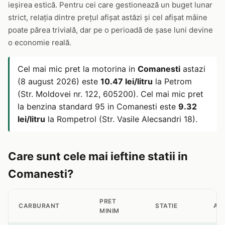
ieșirea estică. Pentru cei care gestionează un buget lunar
strict, relația dintre prețul afișat astăzi și cel afișat mâine
poate părea trivială, dar pe o perioadă de șase luni devine
o economie reală.
Cel mai mic pret la motorina in
Comanesti
astazi
(8 august 2026) este
10.47 lei/litru
la Petrom
(Str. Moldovei nr. 122, 605200). Cel mai mic pret
la benzina standard 95 in Comanesti este
9.32
lei/litru
la Rompetrol (Str. Vasile Alecsandri 18).
Care sunt cele mai ieftine statii in
Comanesti?
PRET
CARBURANT
STATIE
AD
MINIM