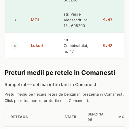
605200
str. Vasile
MOL
Alecsandri nr.
9.42
3
18 , 605200
str.
Lukoil
Combinatului,
9.42
4
nr. 47
Preturi medii pe retele in Comanesti
Rompetrol — cel mai ieftin lant in Comanesti
Pretul mediu pe fiecare retea de benzinarii prezenta in Comanesti.
Click pe retea pentru preturile ei in Comanesti.
BENZINA
RETEAUA
STATII
MOTO
95