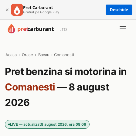
Pret Carburant
×
Deschide
Gratuit pe Google Play
Acasa
›
Orase
›
Bacau
›
Comanesti
Pret benzina si motorina in
Comanesti
— 8 august
2026
LIVE — actualizat
8 august 2026, ora 08:06