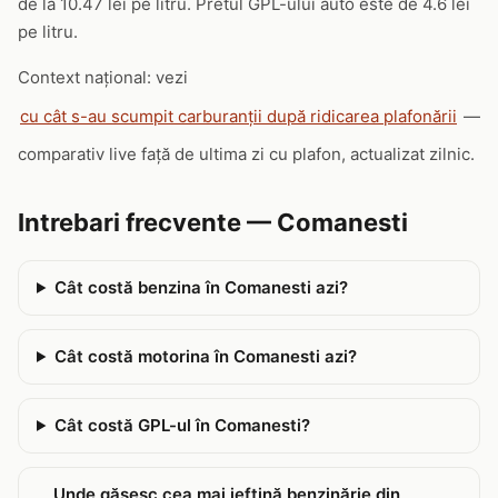
de la 10.47 lei pe litru. Pretul GPL-ului auto este de 4.6 lei
pe litru.
Context național: vezi
cu cât s-au scumpit carburanții după ridicarea plafonării
—
comparativ live față de ultima zi cu plafon, actualizat zilnic.
Intrebari frecvente — Comanesti
Cât costă benzina în Comanesti azi?
Cât costă motorina în Comanesti azi?
Cât costă GPL-ul în Comanesti?
Unde găsesc cea mai ieftină benzinărie din