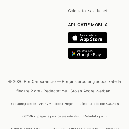
Calculator salariu net
APLICATIE MOBILA
Descarca de pe
App Store
DISPONIBIL PE
Google Play
© 2026 PretCarburant.ro — Prețuri carburanți actualizate la
fiecare 2 ore · Redactat de
Stoian Andrei-Șerban
Date agregate din
ANPC Monitorul Prețurilor
, feed-uri directe SOCAR și
OSCAR și paginile publice ale rețelelor.
Metodologie
·
Dataset deschis (CSV)
·
DOI 10.5281/zenodo.19560194
· Licență CC-