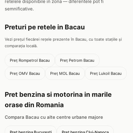
retelele disponibile in zona — diferentele pot fi
semnificative.
Preturi pe retele in Bacau
Vezi prețul fiecărei rețele prezente în Bacau, cu toate stațiile și
comparația locală.
Preț Rompetrol Bacau
Preț Petrom Bacau
Preț OMV Bacau
Preț MOL Bacau
Preț Lukoil Bacau
Pret benzina si motorina in marile
orase din Romania
Compara Bacau cu alte centre urbane majore
Pret benzina Bucuresti
Pret benzina Cluj-Napoca