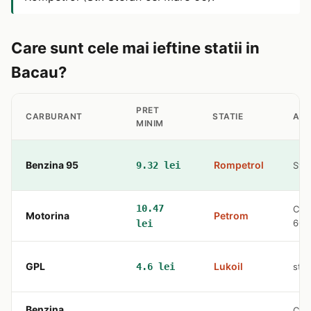
Care sunt cele mai ieftine statii in
Bacau?
PRET
CARBURANT
STATIE
AD
MINIM
Benzina 95
Rompetrol
9.32 lei
Str.
10.47
Cale
Motorina
Petrom
600
lei
GPL
Lukoil
4.6 lei
str.
Benzina
Cale