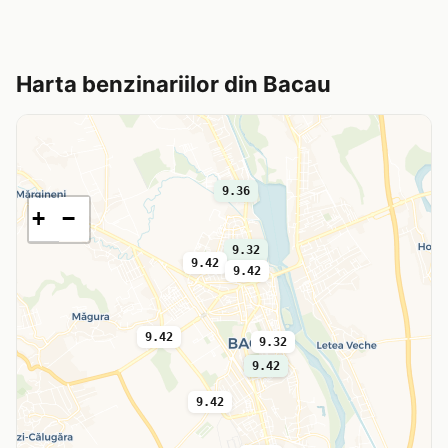
Harta benzinariilor din Bacau
9.36
+
−
9.32
9.42
9.42
9.42
9.32
9.36
9.42
9.42