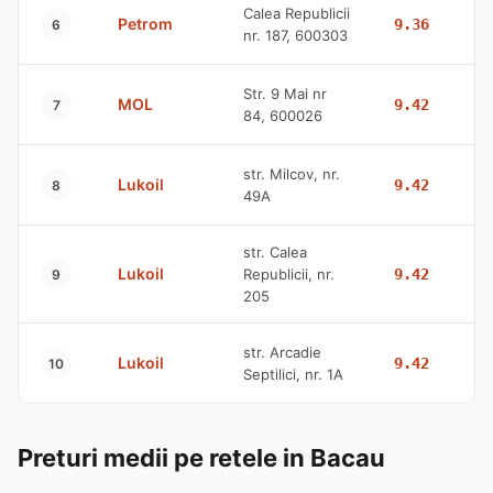
Calea Republicii
Petrom
9.36
6
nr. 187, 600303
Str. 9 Mai nr
MOL
9.42
7
84, 600026
str. Milcov, nr.
Lukoil
9.42
8
49A
str. Calea
Lukoil
Republicii, nr.
9.42
9
205
str. Arcadie
Lukoil
9.42
10
Septilici, nr. 1A
Preturi medii pe retele in Bacau