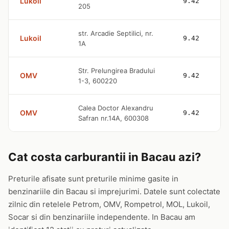
Lukoil
9.42
205
str. Arcadie Septilici, nr.
Lukoil
9.42
1A
Str. Prelungirea Bradului
OMV
9.42
1-3, 600220
Calea Doctor Alexandru
OMV
9.42
Safran nr.14A, 600308
Cat costa carburantii in Bacau azi?
Preturile afisate sunt preturile minime gasite in
benzinariile din Bacau si imprejurimi. Datele sunt colectate
zilnic din retelele Petrom, OMV, Rompetrol, MOL, Lukoil,
Socar si din benzinariile independente. In Bacau am