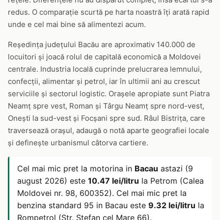
redus. O comparație scurtă pe harta noastră îți arată rapid
unde e cel mai bine să alimentezi acum.
Reședința județului Bacău are aproximativ 140.000 de
locuitori și joacă rolul de capitală economică a Moldovei
centrale. Industria locală cuprinde prelucrarea lemnului,
confecții, alimentar și petrol, iar în ultimii ani au crescut
serviciile și sectorul logistic. Orașele apropiate sunt Piatra
Neamț spre vest, Roman și Târgu Neamț spre nord-vest,
Onești la sud-vest și Focșani spre sud. Râul Bistrița, care
traversează orașul, adaugă o notă aparte geografiei locale
și definește urbanismul câtorva cartiere.
Cel mai mic pret la motorina in
Bacau
astazi (9
august 2026) este
10.47 lei/litru
la Petrom (Calea
Moldovei nr. 98, 600352). Cel mai mic pret la
benzina standard 95 in Bacau este
9.32 lei/litru
la
Rompetrol (Str. Stefan cel Mare 66).