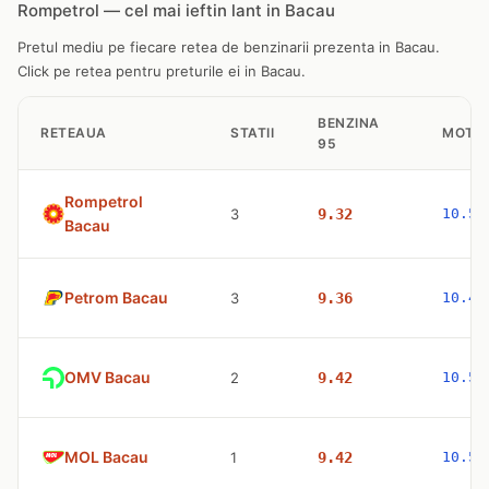
Rompetrol — cel mai ieftin lant in Bacau
Pretul mediu pe fiecare retea de benzinarii prezenta in Bacau.
Click pe retea pentru preturile ei in Bacau.
BENZINA
RETEAUA
STATII
MOTO
95
Rompetrol
3
9.32
10.53
Bacau
Petrom Bacau
3
9.36
10.47
OMV Bacau
2
9.42
10.53
MOL Bacau
1
9.42
10.53