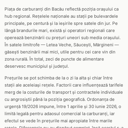
Piața de carburanți din Bacău reflectă poziția orașului ca
hub regional. Rețelele naționale au stații pe bulevardele
principale, pe centură și la ieșirile spre satele din jur. Pe
lângă brandurile mari, există și operatori regionali care
operează benzinării cu prețuri uneori sub media orașului.
În satele limitrofe — Letea Veche, Săucești, Mărgineni —
găsești benzinării mai mici, utile pentru cei care vin din
zona rurală. În total, zeci de puncte de alimentare
deservesc municipiul și județul.
Prețurile se pot schimba de la o zi la alta și chiar între
stații ale aceleiași rețele. Factorii care influențează tarifele
merg de la costurile de transport și contractele individuale
cu angrosiștii până la poziția geografică. Ordonanța de
urgență 19/2026 impune, între 1 aprilie și 30 iunie 2026, o
limită legală pentru adaosul comercial la carburanți, iar
efectul se vede în prețurile mai apropiate între marile
rețele. Diferențele nu au dispărut complet, însă ecartul s-a