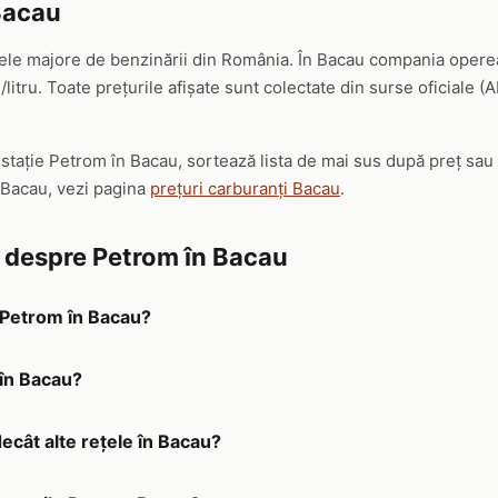
Bacau
ele majore de benzinării din România. În Bacau compania opereaz
/litru. Toate prețurile afișate sunt colectate din surse oficiale (
ă stație Petrom în Bacau, sortează lista de mai sus după preț sa
 Bacau, vezi pagina
prețuri carburanți Bacau
.
e despre Petrom în Bacau
a Petrom în Bacau?
 în Bacau?
ecât alte rețele în Bacau?