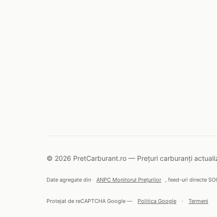
© 2026 PretCarburant.ro — Prețuri carburanți actualiz
Date agregate din
ANPC Monitorul Prețurilor
, feed-uri directe SO
Protejat de reCAPTCHA Google —
Politica Google
·
Termeni