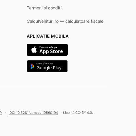
Termeni si conditii
CalculVenituri.ro — calculatoare fiscale
APLICATIE MOBILA
Descarca de pe
App Store
DISPONIBIL PE
Google Play
V)
·
DOI 10.5281/zenodo.19560194
· Licență CC-BY 4.0.