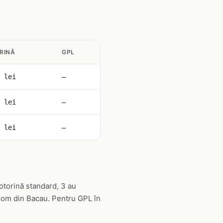
RINĂ
GPL
 lei
—
 lei
—
 lei
—
otorină standard, 3 au
trom din Bacau. Pentru GPL în