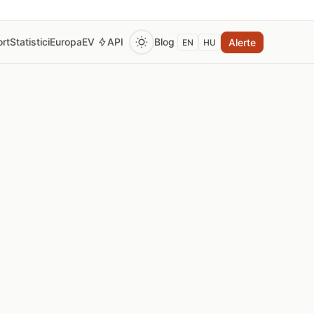
rt
Statistici
Europa
EV
API
Blog
Alerte
EN
HU