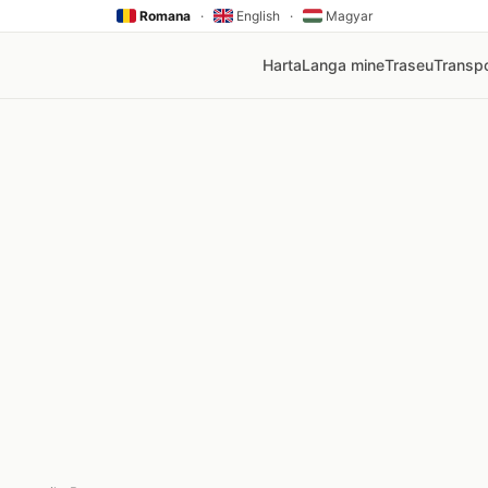
Romana
·
English
·
Magyar
Harta
Langa mine
Traseu
Transpo