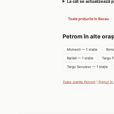
La cât se actualizează 
Toate prețurile în Bacau
Petrom în alte ora
Moinesti — 1 stație
Roma
Barlad — 1 stație
Targu F
Targu Secuiesc — 1 stație
Toate stațiile Petrom
|
Prețuri î