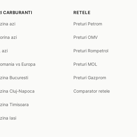
I CARBURANTI
RETELE
zina azi
Preturi Petrom
orina azi
Preturi OMV
 azi
Preturi Rompetrol
Romania vs Europa
Preturi MOL
zina Bucuresti
Preturi Gazprom
nzina Cluj-Napoca
Comparator retele
zina Timisoara
zina Iasi