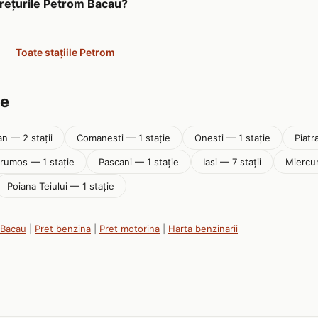
prețurile Petrom Bacau?
Toate stațiile Petrom
șe
n — 2 stații
Comanesti — 1 stație
Onesti — 1 stație
Piatr
rumos — 1 stație
Pascani — 1 stație
Iasi — 7 stații
Miercur
Poiana Teiului — 1 stație
n Bacau
|
Pret benzina
|
Pret motorina
|
Harta benzinarii