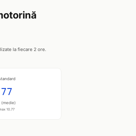
 motorină
izate la fiecare 2 ore.
standard
.77
u (medie)
 max 10.77