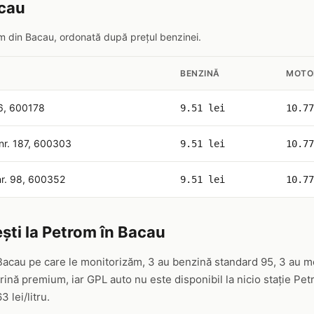
acau
rom din Bacau, ordonată după prețul benzinei.
BENZINĂ
MOTO
46, 600178
9.51 lei
10.77
 nr. 187, 600303
9.51 lei
10.77
nr. 98, 600352
9.51 lei
10.77
ști la Petrom în Bacau
Bacau pe care le monitorizăm, 3 au benzină standard 95, 3 au m
nă premium, iar GPL auto nu este disponibil la nicio stație Pe
3 lei/litru.