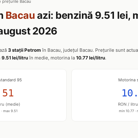
 prețurile Bacau
n
Bacau
azi: benzină 9.51 lei,
 august 2026
ează
3 stații Petrom
în Bacau, județul Bacau. Prețurile sunt actual
a
9.51 lei/litru
în medie, motorina la
10.77 lei/litru
.
standard 95
Motorina 
.51
10
tru (medie)
RON / litr
 · max 9.51
min 10.77 ·