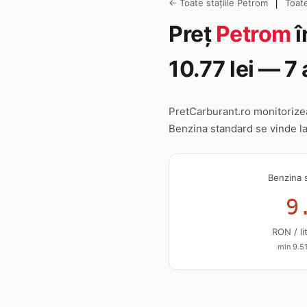
|
← Toate stațiile Petrom
Toate
Preț
Petrom
î
10.77 lei — 7
PretCarburant.ro monitoriz
Benzina standard se vinde l
Benzina 
9
RON / li
min 9.51