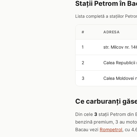
Stații Petrom în B
Lista completă a stațiilor Pet
#
ADRESA
1
str. Milcov nr. 1
2
Calea Republicii
3
Calea Moldovei 
Ce carburanți găse
Din cele
3
stații Petrom din 
benzină premium, 3 au motori
Bacau vezi
Rompetrol
, cu 4.6