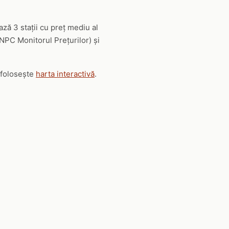
ă 3 stații cu preț mediu al
ANPC Monitorul Prețurilor) și
u folosește
harta interactivă
.