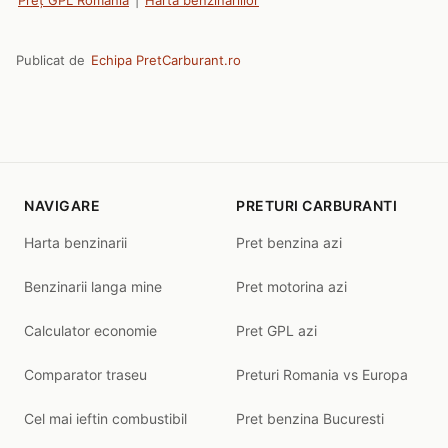
Preț GPL România
|
Harta benzinăriilor
Publicat de
Echipa PretCarburant.ro
NAVIGARE
PRETURI CARBURANTI
Harta benzinarii
Pret benzina azi
Benzinarii langa mine
Pret motorina azi
Calculator economie
Pret GPL azi
Comparator traseu
Preturi Romania vs Europa
Cel mai ieftin combustibil
Pret benzina Bucuresti