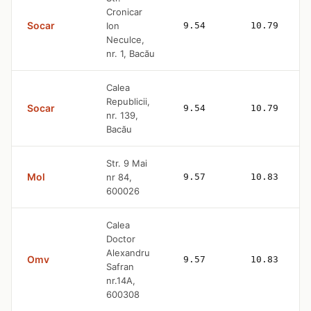
Cronicar
Socar
Ion
9.54
10.79
Neculce,
nr. 1, Bacău
Calea
Republicii,
Socar
9.54
10.79
nr. 139,
Bacău
Str. 9 Mai
Mol
nr 84,
9.57
10.83
600026
Calea
Doctor
Alexandru
Omv
9.57
10.83
Safran
nr.14A,
600308