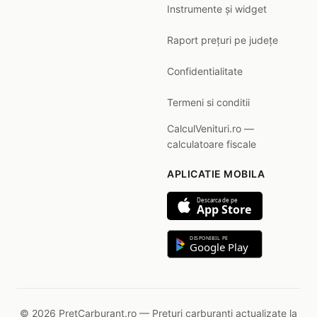
Instrumente și widget
Raport prețuri pe județe
Confidentialitate
Termeni si conditii
CalculVenituri.ro —
calculatoare fiscale
APLICATIE MOBILA
Descarca de pe
App Store
DISPONIBIL PE
Google Play
© 2026 PretCarburant.ro — Prețuri carburanți actualizate la