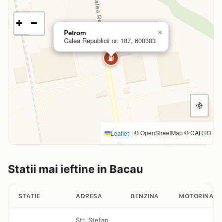
+
−
Petrom
×
Calea Republicii nr. 187, 600303
⛽
|
© OpenStreetMap © CARTO
Leaflet
Statii mai ieftine in Bacau
STATIE
ADRESA
BENZINA
MOTORINA
Str. Stefan