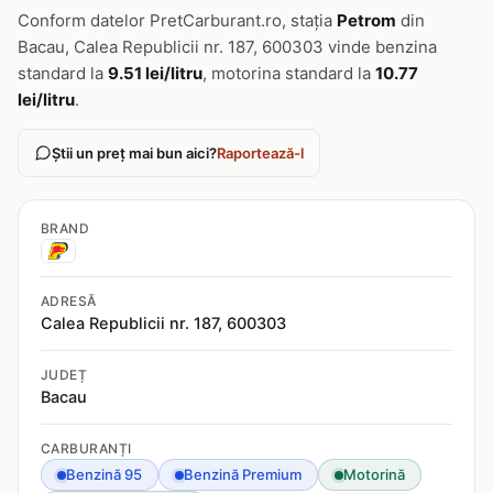
Conform datelor PretCarburant.ro, stația
Petrom
din
Bacau, Calea Republicii nr. 187, 600303 vinde benzina
standard la
9.51 lei/litru
, motorina standard la
10.77
lei/litru
.
Știi un preț mai bun aici?
Raportează-l
BRAND
ADRESĂ
Calea Republicii nr. 187, 600303
JUDEȚ
Bacau
CARBURANȚI
Benzină 95
Benzină Premium
Motorină