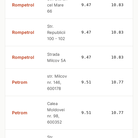
Rompetrol
cel Mare
9.47
10.83
66
Str.
Rompetrol
Republicii
9.47
10.83
100 - 102
Strada
Rompetrol
9.47
10.83
Milcov 5A
str. Milcov
Petrom
nr. 146,
9.51
10.77
600178
Calea
Moldovei
Petrom
9.51
10.77
nr. 98,
600352
Str.