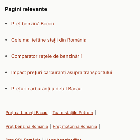
Pagini relevante
Preț benzină Bacau
Cele mai ieftine stații din România
Comparator rețele de benzinării
Impact prețuri carburanți asupra transportului
Prețuri carburanți județul Bacau
Preț carburanți Bacau
|
Toate stațiile Petrom
|
Preț benzină România
|
Preț motorină România
|