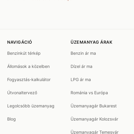
NAVIGÁCIÓ
ÜZEMANYAG ÁRAK
Benzinkút térkép
Benzin ár ma
Állomások a közelben
Dízel ár ma
Fogyasztás-kalkulátor
LPG ár ma
Útvonaltervező
Románia vs Európa
Legolcsóbb üzemanyag
Üzemanyagár Bukarest
Blog
Üzemanyagár Kolozsvár
Üzemanyagár Temesvár