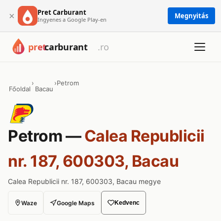
Pret Carburant
×
Megnyitás
Ingyenes a Google Play-en
›
›
Petrom
Főoldal
Bacau
Petrom —
Calea Republicii
nr. 187, 600303, Bacau
Calea Republicii nr. 187, 600303, Bacau megye
Waze
Google Maps
Kedvenc