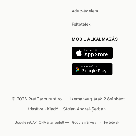
Adatvédelem
Feltételek
MOBIL ALKALMAZÁS
Elérhető itt:
App Store
ELÉRHETŐ ITT:
Google Play
© 2026 PretCarburant.ro — Üzemanyag árak 2 óránként
frissítve · Kiadó:
Stoian Andrei-Șerban
Google reCAPTCHA által védett —
Google irányelv
·
Feltételek