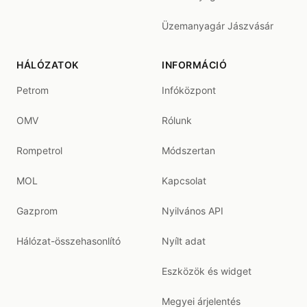
Üzemanyagár Jászvásár
HÁLÓZATOK
INFORMÁCIÓ
Petrom
Infóközpont
OMV
Rólunk
Rompetrol
Módszertan
MOL
Kapcsolat
Gazprom
Nyilvános API
Hálózat-összehasonlító
Nyílt adat
Eszközök és widget
Megyei árjelentés