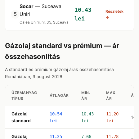
Socar
— Suceava
10.43
Részletek
5
Unirii
→
lei
Calea Unirii, nr. 35, Suceava
Gázolaj standard vs prémium — ár
összehasonlítás
A standard és prémium gázolaj árak összehasonlítása
Romániában, 9 august 2026.
ÜZEMANYAG
MIN.
MAX.
ÁTLAGÁR
ÁL
TÍPUS
ÁR
ÁR
Gázolaj
10.54
10.43
11.20
142
standard
lei
lei
lei
Gázolaj
11.25
7.66
11.78