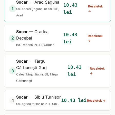
Socar
— Arad Șaguna
10.43
Részletek
1
Str. Andrei Șaguna, nr. 99-101,
→
lei
Arad
Socar
— Oradea
10.43
Részletek
2
Decebal
→
lei
Bd. Decebal nr. 42, Oradea
Socar
— Târgu
10.43
Cărbunești Gorj
Részletek
3
→
lei
Calea Târgu Jiu, nr. 58, Târgu
Cărbunești
Socar
— Sibiu Turnisor
10.43 lei
4
Részletek →
Str. Agricultorilor, nr. 2-4, Sibiu