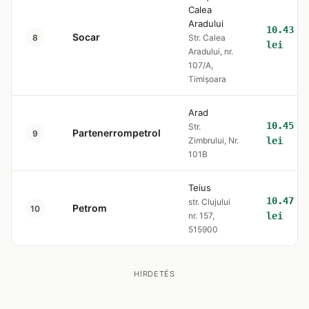
Calea
Aradului
10.43
Socar
8
Str. Calea
lei
Aradului, nr.
107/A,
Timișoara
Arad
10.45
Str.
Partenerrompetrol
9
Zimbrului, Nr.
lei
101B
Teius
10.47
str. Clujului
Petrom
10
nr. 157,
lei
515900
HIRDETÉS