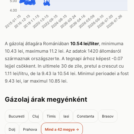
A gázolaj átlagára Romániában
10.54 lei/liter
, minimuma
10.43 lei, maximuma 11.2 lei. Az adatok 1420 állomásról
származnak országszerte. A tegnapi árhoz képest -0.07
lejjel csökkent. In ultimele 30 de zile, pretul a crescut cu
1.11 lei/litru, de la 9.43 la 10.54 lei. Minimul perioadei a fost
9.43 lei, iar maximul 10.85 lei.
Gázolaj árak megyénként
Bucuresti
Cluj
Timis
Iasi
Constanta
Brasov
Dolj
Prahova
Mind a 42 megye →