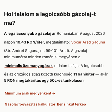
Hol találom a legolcsóbb gázolaj-t
ma?
A legalacsonyabb gázolaj ár
Romániában 9 august 2026
napon
10.43 RON/liter
, megtalálható:
Socar Arad Șaguna
(Str. Andrei Șaguna, nr. 99-101, Arad). A gázolaj
minimumárát minden romániai megyében a
minimális üzemanyagárak
oldalon találja. A legolcsóbb
és az országos átlag közötti különbség
11 bani/liter
— akár
5 RON megtakarítás egy 50L-es tankoláson
.
Minimum árak megyénként →
Gázolaj fogyasztás kalkulátor
Benzinkút térkép