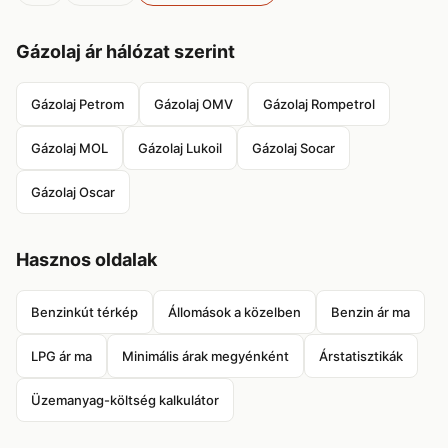
Gázolaj ár hálózat szerint
Gázolaj Petrom
Gázolaj OMV
Gázolaj Rompetrol
Gázolaj MOL
Gázolaj Lukoil
Gázolaj Socar
Gázolaj Oscar
Hasznos oldalak
Benzinkút térkép
Állomások a közelben
Benzin ár ma
LPG ár ma
Minimális árak megyénként
Árstatisztikák
Üzemanyag-költség kalkulátor