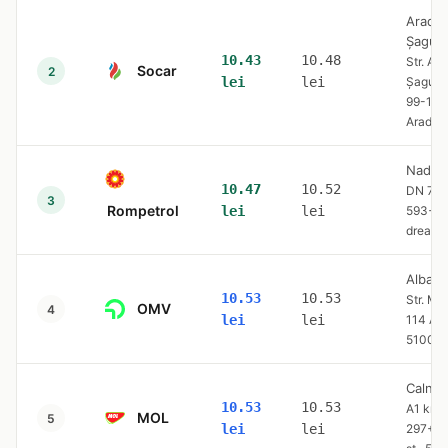
Arad
Șagun
10.43
10.48
Str. And
Socar
2
lei
lei
Șaguna,
99-101,
Arad
Nadlac
10.47
10.52
DN 7 k
3
Rompetrol
lei
lei
593+8
dreapt
Alba Iu
10.53
10.53
Str. Mot
OMV
4
lei
lei
114 A,
51006
Calnic
10.53
10.53
A1 km
MOL
5
lei
lei
297+9