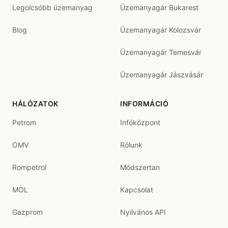
Legolcsóbb üzemanyag
Üzemanyagár Bukarest
Blog
Üzemanyagár Kolozsvár
Üzemanyagár Temesvár
Üzemanyagár Jászvásár
HÁLÓZATOK
INFORMÁCIÓ
Petrom
Infóközpont
OMV
Rólunk
Rompetrol
Módszertan
MOL
Kapcsolat
Gazprom
Nyilvános API