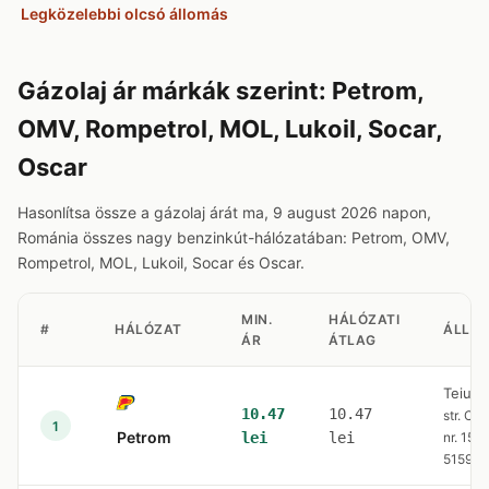
Legközelebbi olcsó állomás
Gázolaj ár márkák szerint: Petrom,
OMV, Rompetrol, MOL, Lukoil, Socar,
Oscar
Hasonlítsa össze a gázolaj árát ma, 9 august 2026 napon,
Románia összes nagy benzinkút-hálózatában: Petrom, OMV,
Rompetrol, MOL, Lukoil, Socar és Oscar.
MIN.
HÁLÓZATI
#
HÁLÓZAT
ÁLLO
ÁR
ÁTLAG
Teius
10.47
10.47
str. Clu
1
Petrom
lei
lei
nr. 157,
51590