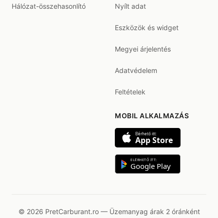
Hálózat-összehasonlító
Nyílt adat
Eszközök és widget
Megyei árjelentés
Adatvédelem
Feltételek
MOBIL ALKALMAZÁS
Elérhető itt:
App Store
ELÉRHETŐ ITT:
Google Play
© 2026 PretCarburant.ro — Üzemanyag árak 2 óránként