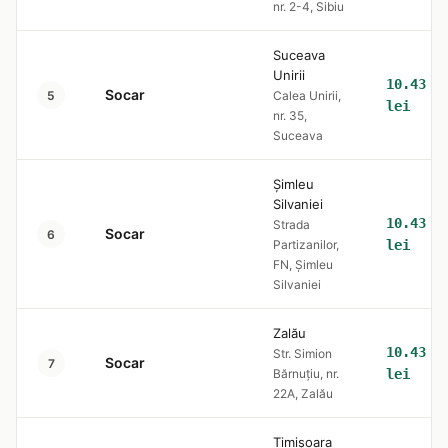
nr. 2-4, Sibiu
Suceava
Unirii
10.43
Socar
5
Calea Unirii,
lei
nr. 35,
Suceava
Șimleu
Silvaniei
10.43
Strada
Socar
6
Partizanilor,
lei
FN, Șimleu
Silvaniei
Zalău
10.43
Str. Simion
Socar
7
Bărnuțiu, nr.
lei
22A, Zalău
Timișoara