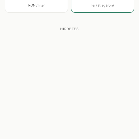
RON / liter
lei (átlagáron)
HIRDETÉS