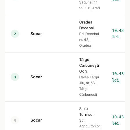
Șaguna, nr.
99-101, Arad
Oradea
Decebal
10.43
Socar
2
Bd. Decebal
lei
nr. 42,
Oradea
Târgu
Cărbunești
Gorj
10.43
Socar
3
Calea Târgu
lei
Jiu, nr. 58,
Târgu
Cărbunești
Sibiu
Turnisor
10.43
Socar
4
Str.
lei
Agricultorilor,