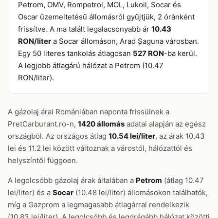
Petrom, OMV, Rompetrol, MOL, Lukoil, Socar és
Oscar üzemeltetésű állomásról gyűjtjük, 2 óránként
frissítve. A ma talált legalacsonyabb ár
10.43
RON/liter
a Socar állomáson, Arad Șaguna városban.
Egy 50 literes tankolás átlagosan
527 RON
-ba kerül.
A legjobb átlagárú hálózat a Petrom (10.47
RON/liter).
A gázolaj árai Romániában naponta frissülnek a
PretCarburant.ro-n,
1420 állomás
adatai alapján az egész
országból. Az országos átlag
10.54 lei/liter
, az árak 10.43
lei és 11.2 lei között változnak a várostól, hálózattól és
helyszíntől függoen.
A legolcsóbb gázolaj árak általában a
Petrom
(átlag 10.47
lei/liter) és a
Socar
(10.48 lei/liter) állomásokon találhatók,
míg a Gazprom a legmagasabb átlagárral rendelkezik
(10.83 lei/liter). A legolcsóbb és legdrágább hálózat közötti