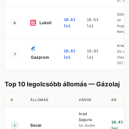
st., 51
Sebes
10.63
10.63
str.
Lukoil
6
lei
lei
August
Bena
Arad
10.83
10.83
Str. Aur
7
Gazprom
lei
lei
Vlaicu n
207
Top 10 legolcsóbb állomás — Gázolaj
#
ÁLLOMÁS
VÁROS
ÁR
Arad
Șaguna
10.43
Socar
1
Str. Andrei
lei