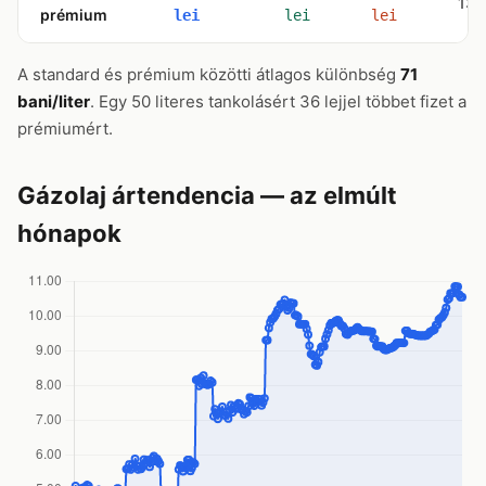
134
prémium
lei
lei
lei
A standard és prémium közötti átlagos különbség
71
bani/liter
. Egy 50 literes tankolásért 36 lejjel többet fizet a
prémiumért.
Gázolaj ártendencia — az elmúlt
hónapok