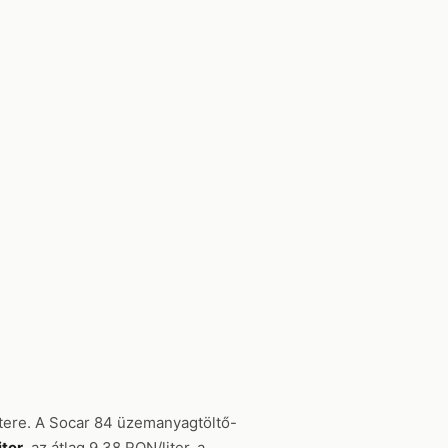
estere. A Socar 84 üzemanyagtöltő-
iter
, az átlag 9.38 RON/liter, a