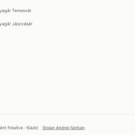
agár Temesvár
agár Jászvásár
t frissítve · Kiadó:
Stoian Andrei-Șerban