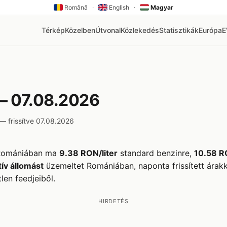
Română
·
English
·
Magyar
Térkép
Közelben
Útvonal
Közlekedés
Statisztikák
Európa
— 07.08.2026
 frissítve 07.08.2026
Romániában ma
9.38 RON/liter
standard benzinre,
10.58 R
ív állomást
üzemeltet Romániában, naponta frissített árak
len feedjeiből.
HIRDETÉS