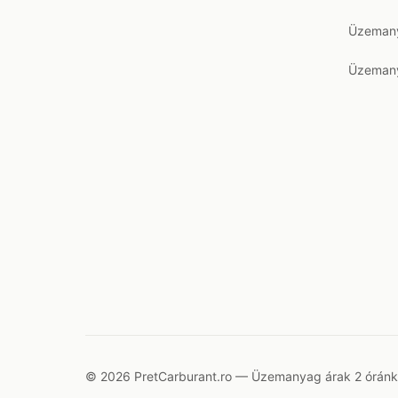
Üzemany
Üzemany
© 2026 PretCarburant.ro — Üzemanyag árak 2 óránkén