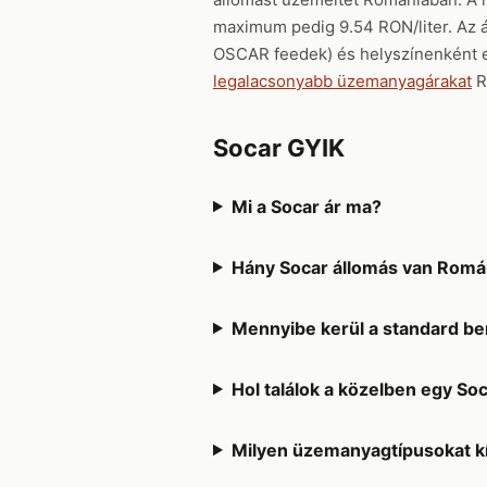
maximum pedig 9.54 RON/liter. Az á
OSCAR feedek) és helyszínenként e
legalacsonyabb üzemanyagárakat
R
Socar GYIK
Mi a Socar ár ma?
Hány Socar állomás van Romá
Mennyibe kerül a standard be
Hol találok a közelben egy So
Milyen üzemanyagtípusokat kí