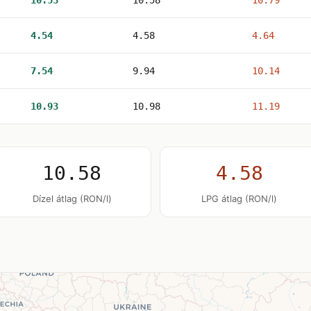
10.53
10.58
10.79
4.54
4.58
4.64
7.54
9.94
10.14
10.93
10.98
11.19
10.58
4.58
Dízel átlag (RON/l)
LPG átlag (RON/l)