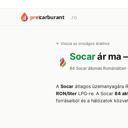
← Vissza az országos árakhoz
Socar
ár ma 
84 Socar állomás Romániában —
A
Socar
átlagos üzemanyagára 
RON/liter
LPG-re. A Socar
84 akt
forrásaiból és a hálózatok közvet