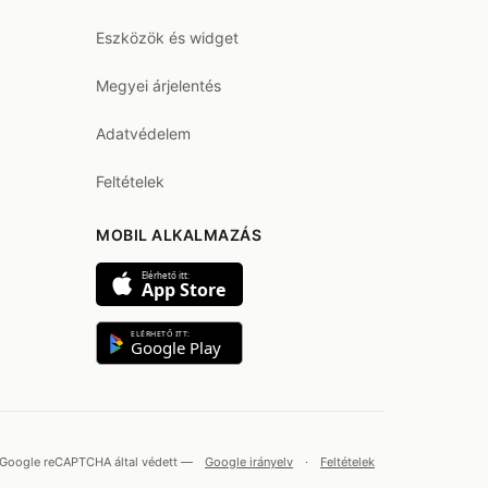
Eszközök és widget
Megyei árjelentés
Adatvédelem
Feltételek
MOBIL ALKALMAZÁS
Elérhető itt:
App Store
ELÉRHETŐ ITT:
Google Play
Google reCAPTCHA által védett —
Google irányelv
·
Feltételek