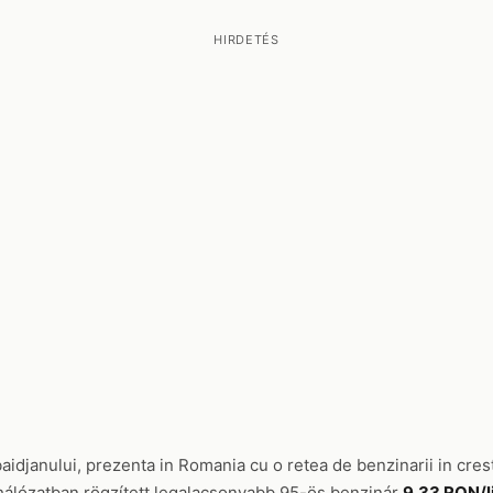
HIRDETÉS
aidjanului, prezenta in Romania cu o retea de benzinarii in cr
hálózatban rögzített legalacsonyabb 95-ös benzinár
9.33 RON/l