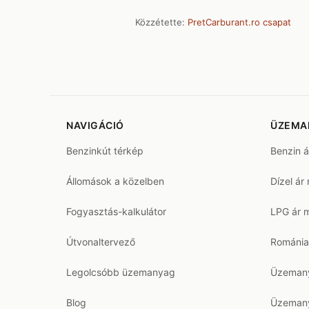
Közzétette:
PretCarburant.ro csapat
NAVIGÁCIÓ
ÜZEMA
Benzinkút térkép
Benzin 
Állomások a közelben
Dízel ár
Fogyasztás-kalkulátor
LPG ár 
Útvonaltervező
Románia
Legolcsóbb üzemanyag
Üzemany
Blog
Üzemany