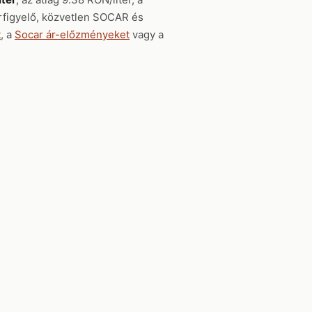
árfigyelő, közvetlen SOCAR és
t
, a
Socar ár-előzményeket
vagy a