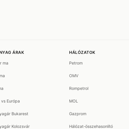
NYAG ÁRAK
HÁLÓZATOK
ár ma
Petrom
 ma
OMV
ma
Rompetrol
 vs Európa
MOL
agár Bukarest
Gazprom
agár Kolozsvár
Hálózat-összehasonlító