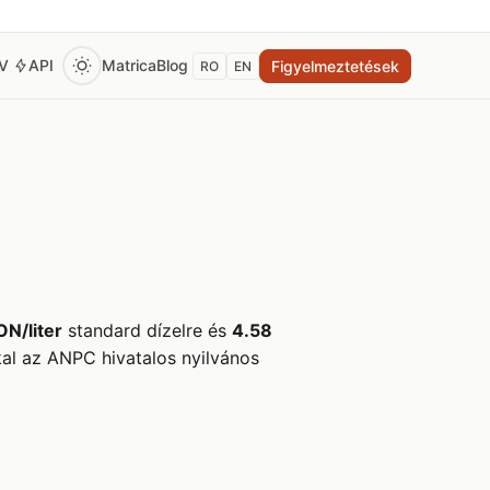
EV
API
Matrica
Blog
Figyelmeztetések
RO
EN
ON/liter
standard dízelre és
4.58
kal az ANPC hivatalos nyilvános