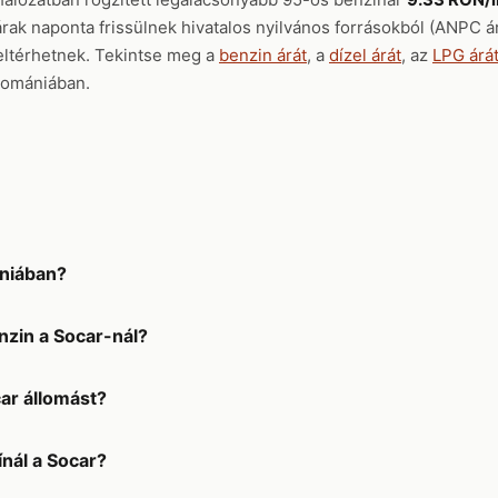
rak naponta frissülnek hivatalos nyilvános forrásokból (ANPC 
ltérhetnek. Tekintse meg a
benzin árát
, a
dízel árát
, az
LPG árá
omániában.
niában?
nzin a Socar-nál?
car állomást?
nál a Socar?