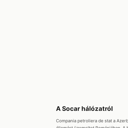
A Socar hálózatról
Compania petroliera de stat a Azerb
állomást üzemeltet Romániában. A 