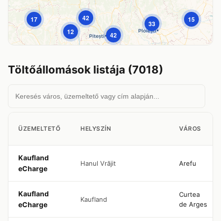
42
17
15
33
12
|
© OpenStreetMap © CARTO
Leaflet
42
Töltőállomások listája (7018)
ÜZEMELTETŐ
HELYSZÍN
VÁROS
Kaufland
Hanul Vrăjit
Arefu
eCharge
Kaufland
Curtea
Kaufland
eCharge
de Arges