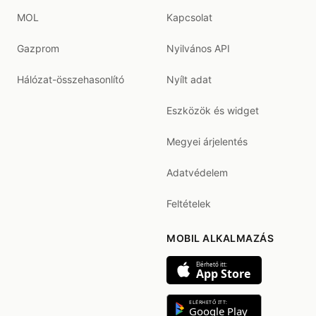
MOL
Kapcsolat
Gazprom
Nyilvános API
Hálózat-összehasonlító
Nyílt adat
Eszközök és widget
Megyei árjelentés
Adatvédelem
Feltételek
MOBIL ALKALMAZÁS
Elérhető itt:
App Store
ELÉRHETŐ ITT:
Google Play