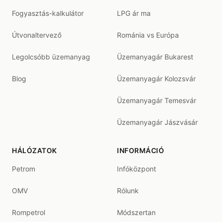
Fogyasztás-kalkulátor
LPG ár ma
Útvonaltervező
Románia vs Európa
Legolcsóbb üzemanyag
Üzemanyagár Bukarest
Blog
Üzemanyagár Kolozsvár
Üzemanyagár Temesvár
Üzemanyagár Jászvásár
HÁLÓZATOK
INFORMÁCIÓ
Petrom
Infóközpont
OMV
Rólunk
Rompetrol
Módszertan