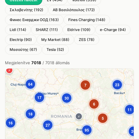
Σκλαβενίτης (192)
ΑΒ Βασιλόπουλος (172)
Финес Енерджи ООД (163)
Fines Charging (148)
Lidl (114)
SHARZ (111)
Eldrive (109)
e-Charge (94)
Electrip (90)
My Market (88)
ZES (78)
Μασούτης (67)
Tesla (52)
Megjelenítve
7018
/ 7018 állomás
⚡
64
23
7
17
30
+
−
6
11
18
⚡
Térkép betöltése...
5
16
27
95
20