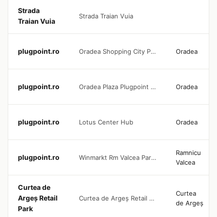
Strada
Strada Traian Vuia
Traian Vuia
plugpoint.ro
Oradea Shopping City Plugpoint 150 KW DC
Oradea
plugpoint.ro
Oradea Plaza Plugpoint 240 KW
Oradea
plugpoint.ro
Lotus Center Hub
Oradea
Ramnicu
plugpoint.ro
Winmarkt Rm Valcea Parking Area
Valcea
Curtea de
Curtea
Argeș Retail
Curtea de Argeș Retail Park
de Argeș
Park