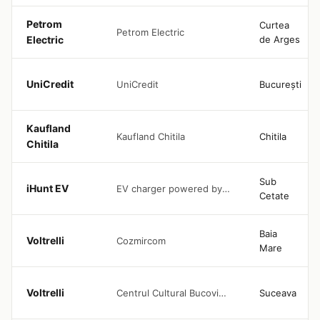
Petrom
Curtea
Petrom Electric
Electric
de Arges
UniCredit
UniCredit
București
Kaufland
Kaufland Chitila
Chitila
Chitila
Sub
iHunt EV
EV charger powered by iHunt, located in the 4Seasons House parking area, with free access
Cetate
Baia
Voltrelli
Cozmircom
Mare
Voltrelli
Centrul Cultural Bucovina Suceava
Suceava