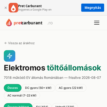
Pret Carburant
×
Megnyitás
Ingyenes a Google Play-en
← Vissza az árakhoz
Elektromos
töltőállomások
7018 működő EV állomás Romániában — frissítve 2026-08-07
Összes
DC gyors (50+ kW)
AC gyors (22 kW)
AC normál (7-22 kW)
Összes hálózat
EV (454)
Voltrelli (339)