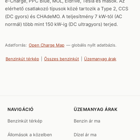
e-Charge, PPC Blue, MOL, Eldrive, Tesla és mások. Az
elérhető csatlakozó típusok közé tartozik a Type 2, CCS
(DC gyors) és CHAdeMO. A teljesítmény 7 kW-tól (AC
normál) több mint 150 kW-ig (DC ultragyors) terjed.
Adatforrás:
Open Charge Map
— globális nyílt adatbázis.
Benzinkút térkép
|
Összes benzinkút
|
Üzemanyag árak
NAVIGÁCIÓ
ÜZEMANYAG ÁRAK
Benzinkút térkép
Benzin ár ma
Állomások a közelben
Dízel ár ma