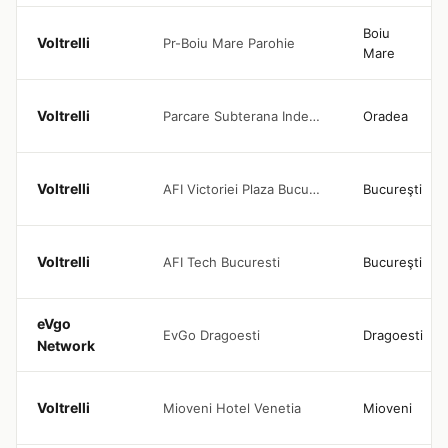
Boiu
Voltrelli
Pr-Boiu Mare Parohie
Mare
Voltrelli
Parcare Subterana Independentei Oradea
Oradea
Voltrelli
AFI Victoriei Plaza Bucuresti
Bucureşti
Voltrelli
AFI Tech Bucuresti
Bucureşti
eVgo
EvGo Dragoesti
Dragoesti
Network
Voltrelli
Mioveni Hotel Venetia
Mioveni