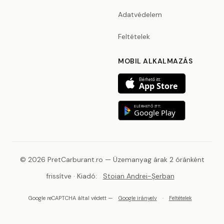
Adatvédelem
Feltételek
MOBIL ALKALMAZÁS
Elérhető itt:
App Store
ELÉRHETŐ ITT:
Google Play
© 2026 PretCarburant.ro — Üzemanyag árak 2 óránként
frissítve · Kiadó:
Stoian Andrei-Șerban
Google reCAPTCHA által védett —
Google irányelv
·
Feltételek