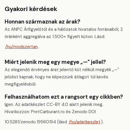
Gyakori kérdések
Honnan származnak az árak?
Az ANPC Árfigyelőtől és a hálózatok hivatalos forrásaiból, 2
óránként aggregálva az 1.500+ figyelt kúton. Lásd:
/hu/modszertan
.
Miért jelenik meg egy megye „—" jellel?
Az elegendő érvényes árat jelentő kút nélküli megyék „—"
jelzést kapnak, hogy ne képezzünk átlagot túl kevés
megfigyelésből.
Felhasználhatom ezt a rangsort egy cikkben?
Igen. Az adatkészlet CC-BY 4.0 alatt jelenik meg.
Hivatkozzon: PretCarburant.ro és Zenodo DOI
10.5281/zenodo.19560194 (lásd
/hu/adatkeszlet
).