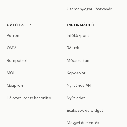
Üzemanyagár Jászvásár
HÁLÓZATOK
INFORMÁCIÓ
Petrom
Infóközpont
OMV
Rólunk
Rompetrol
Módszertan
MOL
Kapcsolat
Gazprom
Nyilvános API
Hálózat-összehasonlító
Nyílt adat
Eszközök és widget
Megyei árjelentés