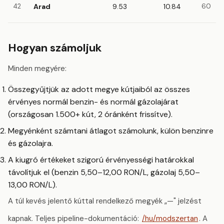
42
Arad
9.53
10.84
60
Hogyan számoljuk
Minden megyére:
Összegyűjtjük az adott megye kútjaiból az összes
érvényes normál benzin- és normál gázolajárat
(országosan 1.500+ kút, 2 óránként frissítve).
Megyénként számtani átlagot számolunk, külön benzinre
és gázolajra.
A kiugró értékeket szigorú érvényességi határokkal
távolítjuk el (benzin 5,50–12,00 RON/L, gázolaj 5,50–
13,00 RON/L).
A túl kevés jelentő kúttal rendelkező megyék „—" jelzést
kapnak. Teljes pipeline-dokumentáció:
/hu/modszertan
. A