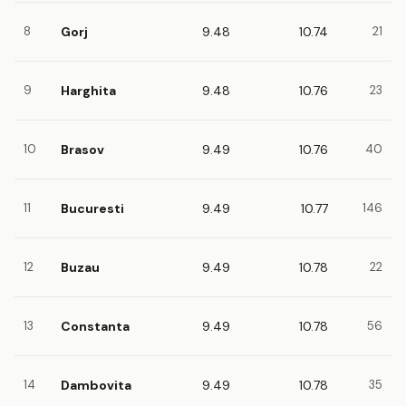
8
Gorj
9.48
10.74
21
9
Harghita
9.48
10.76
23
10
Brasov
9.49
10.76
40
11
Bucuresti
9.49
10.77
146
12
Buzau
9.49
10.78
22
13
Constanta
9.49
10.78
56
14
Dambovita
9.49
10.78
35