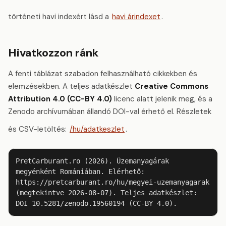
történeti havi indexért lásd a
havi árindexet
.
Hivatkozzon ránk
A fenti táblázat szabadon felhasználható cikkekben és
elemzésekben. A teljes adatkészlet
Creative Commons
Attribution 4.0 (CC-BY 4.0)
licenc alatt jelenik meg, és a
Zenodo archívumában állandó DOI-val érhető el. Részletek
és CSV-letöltés:
/hu/adatkeszlet
.
PretCarburant.ro (2026). Üzemanyagárak 
megyénként Romániában. Elérhető: 
https://pretcarburant.ro/hu/megyei-uzemanyagarak 
(megtekintve 2026-08-07). Teljes adatkészlet: 
DOI 10.5281/zenodo.19560194 (CC-BY 4.0).