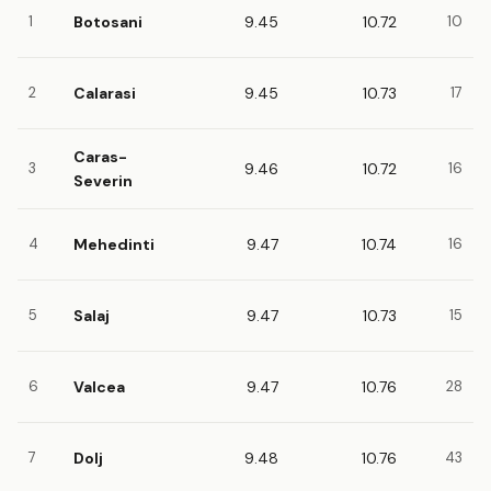
1
Botosani
9.45
10.72
10
2
Calarasi
9.45
10.73
17
Caras-
3
9.46
10.72
16
Severin
4
Mehedinti
9.47
10.74
16
5
Salaj
9.47
10.73
15
6
Valcea
9.47
10.76
28
7
Dolj
9.48
10.76
43