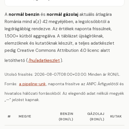
A
normál benzin
és
normál gázolaj
aktuális átlagára
Románia mind a(z) 42 megyéjében, a legolcsóbbtól a
legdrágábbig rendezve. Az értékek naponta frissülnek,
1.500+ kútból aggregálva. A táblázat újságíróknak,
elemzőknek és kutatóknak készült, a teljes adatkészlet
pedig Creative Commons Attribution 4.0 licenc alatt
letölthető (
/hu/adatkeszlet
).
Utolsó frissítés: 2026-08-07T08:00+03:00. Minden ár RON/L.
Forrás:
a pipeline-unk
, naponta frissítve az ANPC Árfigyelőtől és
hivatalos hálózati forrásokból. Az elegendő adat nélküli megyék
„—" jelzést kapnak.
BENZIN
GÁZOLAJ
#
MEGYE
KUTAK
(RON/L)
(RON/L)