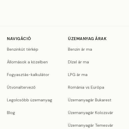
NAVIGÁCIÓ
ÜZEMANYAG ÁRAK
Benzinkút térkép
Benzin ár ma
Állomások a közelben
Dízel ár ma
Fogyasztás-kalkulátor
LPG ár ma
Útvonaltervező
Románia vs Európa
Legolcsóbb üzemanyag
Üzemanyagár Bukarest
Blog
Üzemanyagár Kolozsvár
Üzemanyagár Temesvár