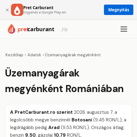
Pret Carburant
×
Megnyitás
Ingyenes a Google Play-en
Kezdőlap
›
Adatok
›
Üzemanyagárak megyénként
Üzemanyagárak
megyénként Romániában
A PretCarburant.ro szerint
2026. augusztus 7. a
legolcsóbb megye benzinnél
Botosani
(9.45 RON/L), a
legdrágább pedig
Arad
(9.53 RON/L). Országos átlag:
benzin
9.50
, gázolaj
10.79
RON/L.