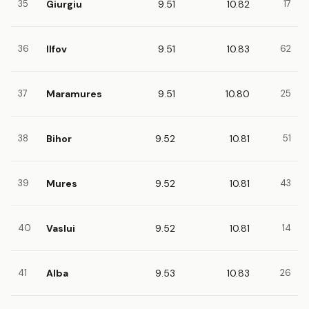
35
Giurgiu
9.51
10.82
17
36
Ilfov
9.51
10.83
62
37
Maramures
9.51
10.80
25
38
Bihor
9.52
10.81
51
39
Mures
9.52
10.81
43
40
Vaslui
9.52
10.81
14
41
Alba
9.53
10.83
26