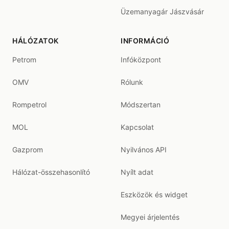
Üzemanyagár Jászvásár
HÁLÓZATOK
INFORMÁCIÓ
Petrom
Infóközpont
OMV
Rólunk
Rompetrol
Módszertan
MOL
Kapcsolat
Gazprom
Nyilvános API
Hálózat-összehasonlító
Nyílt adat
Eszközök és widget
Megyei árjelentés