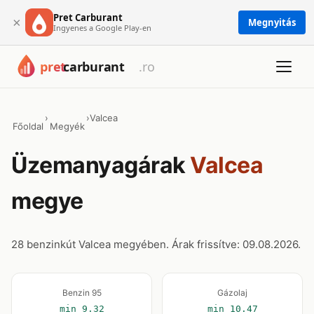
Pret Carburant
×
Megnyitás
Ingyenes a Google Play-en
›
›
Valcea
Főoldal
Megyék
Üzemanyagárak
Valcea
megye
28 benzinkút Valcea megyében. Árak frissítve: 09.08.2026.
Benzin 95
Gázolaj
min 9.32
min 10.47