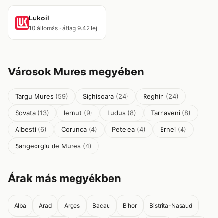
Lukoil
10 állomás · átlag 9.42 lej
Városok Mures megyében
Targu Mures
(59)
Sighisoara
(24)
Reghin
(24)
Sovata
(13)
Iernut
(9)
Ludus
(8)
Tarnaveni
(8)
Albesti
(6)
Corunca
(4)
Petelea
(4)
Ernei
(4)
Sangeorgiu de Mures
(4)
Árak más megyékben
Alba
Arad
Arges
Bacau
Bihor
Bistrita-Nasaud