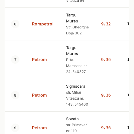
Viteazu 94
Targu
Mures
Rompetrol
9.32
10
6
Str. Gheorghe
Doja 302
Targu
Mures
Petrom
9.36
10
7
P-ta.
Marasesti nr.
24, 540327
Sighisoara
str. Mihai
Petrom
9.36
10
8
Viteazu nr.
143, 545400
Sovata
str. Primaverii
Petrom
9.36
10
9
nr. 119,