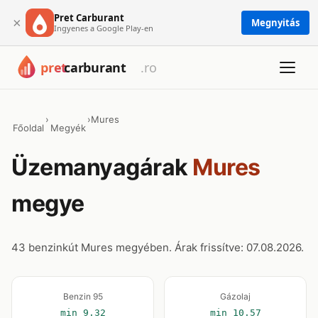
Pret Carburant
×
Megnyitás
Ingyenes a Google Play-en
›
›
Mures
Főoldal
Megyék
Üzemanyagárak
Mures
megye
43 benzinkút Mures megyében. Árak frissítve: 07.08.2026.
Benzin 95
Gázolaj
min 9.32
min 10.57