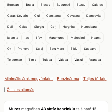
Botosani
Braila
Brasov
Bucuresti
Buzau
Calarasi
Caras-Severin
Cluj
Constanta
Covasna
Dambovita
Dolj
Galati
Giurgiu
Gorj
Harghita
Hunedoara
Ialomita
Iasi
Ilfov
Maramures
Mehedinti
Neamt
Olt
Prahova
Salaj
Satu Mare
Sibiu
Suceava
Teleorman
Timis
Tulcea
Valcea
Vaslui
Vrancea
Minimális árak megyénként
|
Benzinár ma
|
Teljes térkép
|
Összes állomás
Mures
megyében
43 aktív benzinkút
található
12