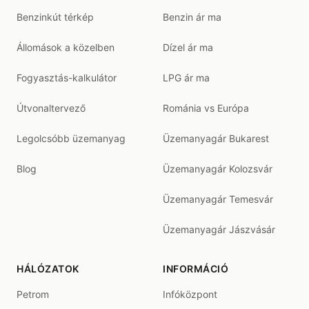
Benzinkút térkép
Benzin ár ma
Állomások a közelben
Dízel ár ma
Fogyasztás-kalkulátor
LPG ár ma
Útvonaltervező
Románia vs Európa
Legolcsóbb üzemanyag
Üzemanyagár Bukarest
Blog
Üzemanyagár Kolozsvár
Üzemanyagár Temesvár
Üzemanyagár Jászvásár
HÁLÓZATOK
INFORMÁCIÓ
Petrom
Infóközpont