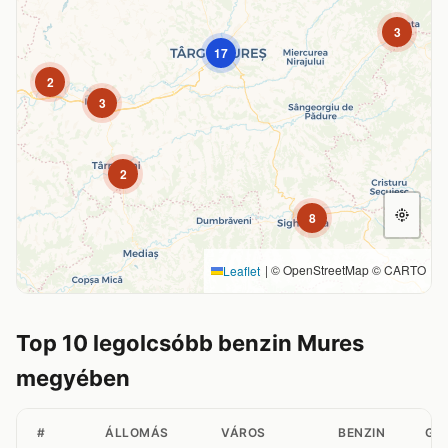
3
17
2
3
2
8
|
© OpenStreetMap © CARTO
Leaflet
Top 10 legolcsóbb benzin Mures
megyében
#
ÁLLOMÁS
VÁROS
BENZIN
GÁ