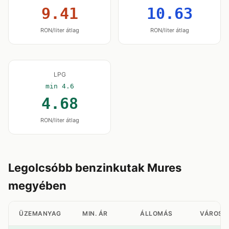
9.41
10.63
RON/liter átlag
RON/liter átlag
LPG
min 4.6
4.68
RON/liter átlag
Legolcsóbb benzinkutak Mures
megyében
ÜZEMANYAG
MIN. ÁR
ÁLLOMÁS
VÁROS