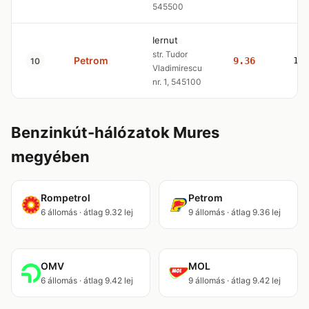
545500
Iernut
str. Tudor
Petrom
9.36
10
10
Vladimirescu
nr. 1, 545100
Benzinkút-hálózatok Mures
megyében
Rompetrol
Petrom
6 állomás · átlag 9.32 lej
9 állomás · átlag 9.36 lej
OMV
MOL
6 állomás · átlag 9.42 lej
9 állomás · átlag 9.42 lej