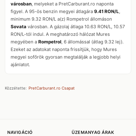
városban
, melyeket a PretCarburant.ro naponta
figyel. A 95-ös benzin megyei átlagára
9.41 RON/L
,
minimum 9.32 RON/L a(z) Rompetrol állomáson
Sovata
városban. A gázolaj átlaga 10.63 RON/L, 10.57
RON/L-tól indul. A meghatározó hálózat Mures
megyében a
Rompetrol
, 6 állomással (átlag 9.32 lej).
Ezeket az adatokat naponta frissítjük, hogy Mures
megyei sofőrök gyorsan megtalálják a legjobb helyi
ajánlatot.
Közzétette:
PretCarburant.ro Csapat
NAVIGÁCIÓ
ÜZEMANYAG ÁRAK