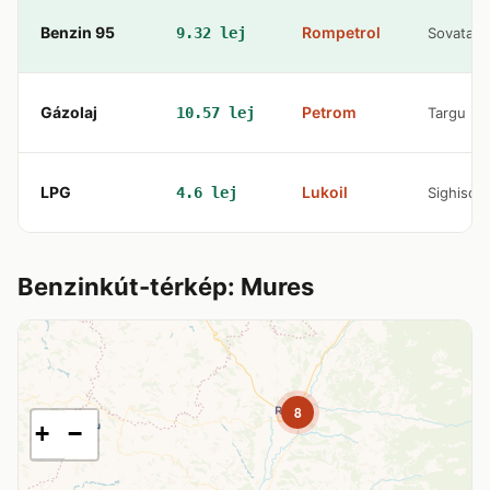
Benzin 95
Rompetrol
9.32 lej
Sovata
Gázolaj
Petrom
10.57 lej
Targu M
LPG
Lukoil
4.6 lej
Sighisoa
Benzinkút-térkép: Mures
8
+
−