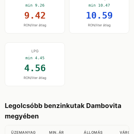
min 9.26
min 10.47
9.42
10.59
RON/liter átlag
RON/liter átlag
LPG
min 4.45
4.56
RON/liter átlag
Legolcsóbb benzinkutak Dambovita
megyében
ÜZEMANYAG
MIN. ÁR
ÁLLOMÁS
VÁROS