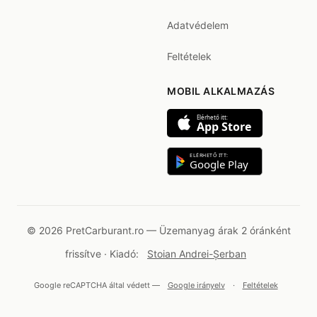
Adatvédelem
Feltételek
MOBIL ALKALMAZÁS
Elérhető itt:
App Store
ELÉRHETŐ ITT:
Google Play
© 2026 PretCarburant.ro — Üzemanyag árak 2 óránként
frissítve · Kiadó:
Stoian Andrei-Șerban
Google reCAPTCHA által védett —
Google irányelv
·
Feltételek