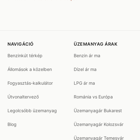
NAVIGÁCIÓ
ÜZEMANYAG ÁRAK
Benzinkút térkép
Benzin ár ma
Állomások a közelben
Dízel ár ma
Fogyasztás-kalkulátor
LPG ár ma
Útvonaltervező
Románia vs Európa
Legolcsóbb üzemanyag
Üzemanyagár Bukarest
Blog
Üzemanyagár Kolozsvár
Üzemanyagár Temesvár