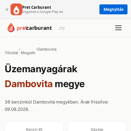
Pret Carburant
×
Megnyitás
Ingyenes a Google Play-en
›
›
Dambovita
Főoldal
Megyék
Üzemanyagárak
Dambovita
megye
36 benzinkút Dambovita megyében. Árak frissítve:
09.08.2026.
Benzin 95
Gázolaj