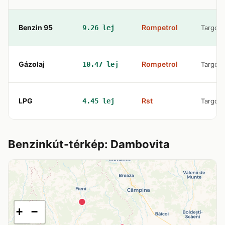
Benzin 95
Rompetrol
9.26 lej
Targovi
Gázolaj
Rompetrol
10.47 lej
Targovi
LPG
Rst
4.45 lej
Targovi
Benzinkút-térkép: Dambovita
+
−