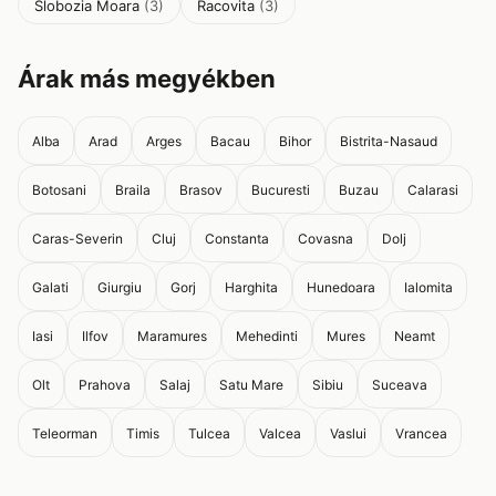
Slobozia Moara
(3)
Racovita
(3)
Árak más megyékben
Alba
Arad
Arges
Bacau
Bihor
Bistrita-Nasaud
Botosani
Braila
Brasov
Bucuresti
Buzau
Calarasi
Caras-Severin
Cluj
Constanta
Covasna
Dolj
Galati
Giurgiu
Gorj
Harghita
Hunedoara
Ialomita
Iasi
Ilfov
Maramures
Mehedinti
Mures
Neamt
Olt
Prahova
Salaj
Satu Mare
Sibiu
Suceava
Teleorman
Timis
Tulcea
Valcea
Vaslui
Vrancea