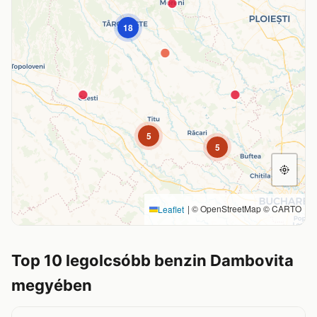
18
5
5
|
© OpenStreetMap © CARTO
Leaflet
Top 10 legolcsóbb benzin Dambovita
megyében