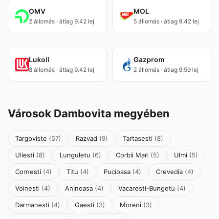
OMV
MOL
2 állomás · átlag 9.42 lej
5 állomás · átlag 9.42 lej
Lukoil
Gazprom
8 állomás · átlag 9.42 lej
2 állomás · átlag 9.59 lej
Városok Dambovita megyében
Targoviste
(57)
Razvad
(9)
Tartasesti
(8)
Uliesti
(8)
Lunguletu
(6)
Corbii Mari
(5)
Ulmi
(5)
Cornesti
(4)
Titu
(4)
Pucioasa
(4)
Crevedia
(4)
Voinesti
(4)
Aninoasa
(4)
Vacaresti-Bungetu
(4)
Darmanesti
(4)
Gaesti
(3)
Moreni
(3)