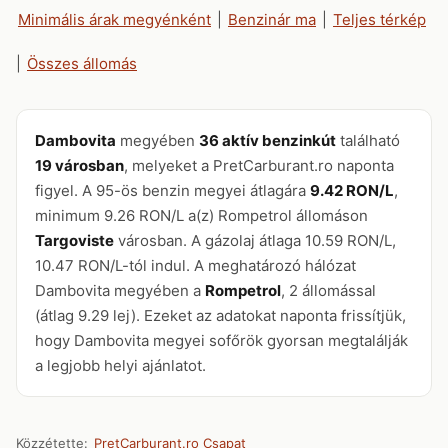
Minimális árak megyénként
|
Benzinár ma
|
Teljes térkép
|
Összes állomás
Dambovita
megyében
36 aktív benzinkút
található
19 városban
, melyeket a PretCarburant.ro naponta
figyel. A 95-ös benzin megyei átlagára
9.42 RON/L
,
minimum 9.26 RON/L a(z) Rompetrol állomáson
Targoviste
városban. A gázolaj átlaga 10.59 RON/L,
10.47 RON/L-tól indul. A meghatározó hálózat
Dambovita megyében a
Rompetrol
, 2 állomással
(átlag 9.29 lej). Ezeket az adatokat naponta frissítjük,
hogy Dambovita megyei sofőrök gyorsan megtalálják
a legjobb helyi ajánlatot.
Közzétette:
PretCarburant.ro Csapat