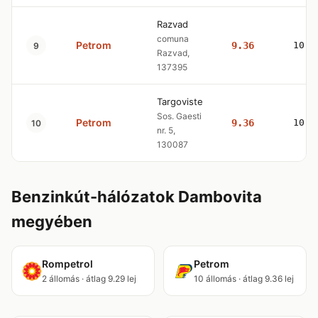
Razvad
comuna
Petrom
9.36
10.4
9
Razvad,
137395
Targoviste
Sos. Gaesti
Petrom
9.36
10.4
10
nr. 5,
130087
Benzinkút-hálózatok Dambovita
megyében
Rompetrol
Petrom
2 állomás · átlag 9.29 lej
10 állomás · átlag 9.36 lej