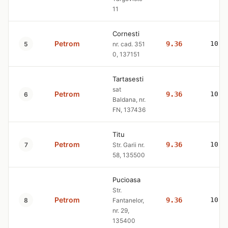
11
Cornesti
Petrom
9.36
10.4
5
nr. cad. 351
0, 137151
Tartasesti
sat
Petrom
9.36
10.4
6
Baldana, nr.
FN, 137436
Titu
Petrom
9.36
10.4
7
Str. Garii nr.
58, 135500
Pucioasa
Str.
Petrom
9.36
10.4
8
Fantanelor,
nr. 29,
135400