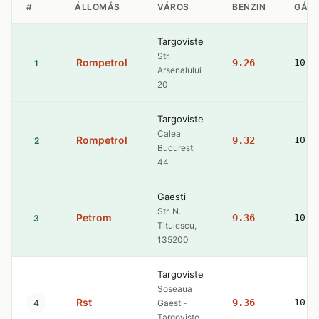
#
ÁLLOMÁS
VÁROS
BENZIN
GÁZ
Targoviste
Str.
Rompetrol
9.26
10.4
1
Arsenalului
20
Targoviste
Calea
Rompetrol
9.32
10.5
2
Bucuresti
44
Gaesti
Str. N.
Petrom
9.36
10.4
3
Titulescu,
135200
Targoviste
Soseaua
Rst
9.36
10.6
4
Gaesti-
Targoviste