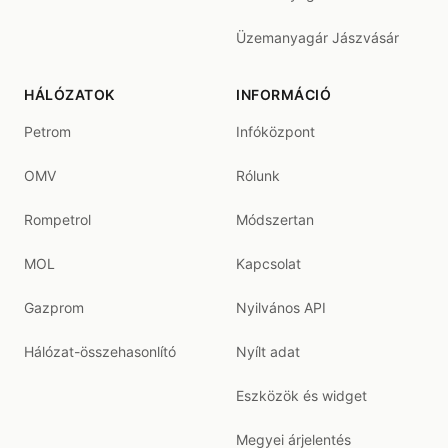
Üzemanyagár Jászvásár
HÁLÓZATOK
INFORMÁCIÓ
Petrom
Infóközpont
OMV
Rólunk
Rompetrol
Módszertan
MOL
Kapcsolat
Gazprom
Nyilvános API
Hálózat-összehasonlító
Nyílt adat
Eszközök és widget
Megyei árjelentés