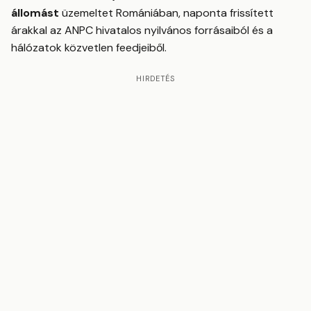
állomást
üzemeltet Romániában, naponta frissített
árakkal az ANPC hivatalos nyilvános forrásaiból és a
hálózatok közvetlen feedjeiből.
HIRDETÉS