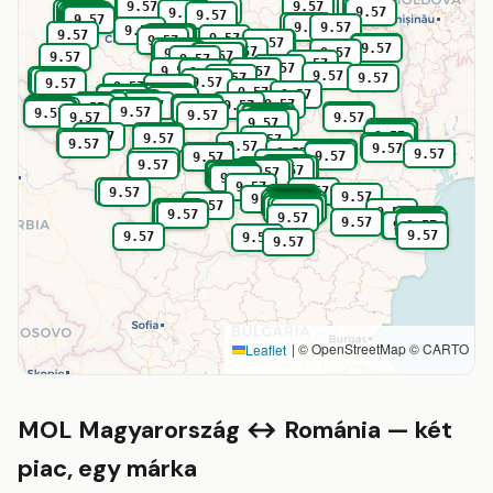
9.57
9.57
9.57
9.57
9.57
9.57
9.57
9.57
9.57
9.57
9.57
9.57
9.57
9.57
9.57
9.57
9.57
9.57
9.57
9.57
9.57
9.57
9.57
9.57
9.57
9.57
9.57
9.57
9.57
9.57
9.57
9.57
9.57
9.57
9.57
9.57
9.57
9.57
9.57
9.57
9.57
9.57
9.57
9.57
9.57
9.57
9.57
9.57
9.57
9.57
9.57
9.57
9.57
9.57
9.57
9.57
9.57
9.57
9.57
9.57
9.57
9.57
9.57
9.57
9.57
9.57
9.57
9.57
9.57
9.57
9.57
9.57
9.57
9.57
9.57
9.57
9.57
9.57
9.57
9.57
9.57
9.57
9.57
9.57
9.57
9.57
9.57
9.57
9.57
9.57
9.57
9.57
9.57
9.57
9.57
9.57
9.57
9.57
9.57
9.57
9.57
9.57
9.57
9.57
9.57
9.57
9.57
9.57
9.57
9.57
9.57
9.57
9.57
9.57
9.57
9.57
9.57
9.57
9.57
9.57
9.57
9.57
9.57
9.57
9.57
9.57
9.57
9.57
9.57
9.57
9.57
9.57
9.57
9.57
9.57
9.57
9.57
9.57
9.57
9.57
9.57
9.57
9.57
9.57
9.57
9.57
9.57
9.57
9.57
9.57
9.57
9.57
9.57
9.57
9.57
9.57
9.57
9.57
9.57
9.57
9.57
9.57
9.57
9.57
9.57
9.57
9.57
9.57
9.57
9.57
9.57
9.57
9.57
9.57
9.57
9.57
9.57
9.57
9.57
9.57
9.57
9.57
9.57
9.57
9.57
9.57
9.57
9.57
9.57
9.57
9.57
9.57
9.57
9.57
9.57
9.57
9.57
9.57
9.57
9.57
9.57
9.57
9.57
9.57
9.57
9.57
9.57
9.57
9.57
9.57
9.57
|
© OpenStreetMap © CARTO
Leaflet
MOL Magyarország ↔ Románia — két
piac, egy márka