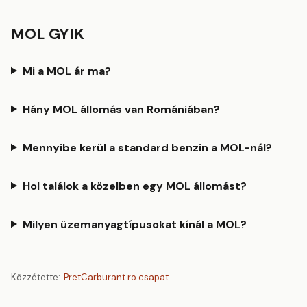
MOL GYIK
Mi a MOL ár ma?
Hány MOL állomás van Romániában?
Mennyibe kerül a standard benzin a MOL-nál?
Hol találok a közelben egy MOL állomást?
Milyen üzemanyagtípusokat kínál a MOL?
Közzétette:
PretCarburant.ro csapat