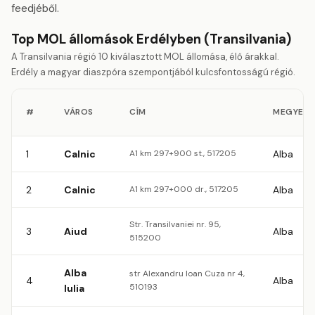
feedjéből.
Top MOL állomások Erdélyben (Transilvania)
A Transilvania régió 10 kiválasztott MOL állomása, élő árakkal.
Erdély a magyar diaszpóra szempontjából kulcsfontosságú régió.
#
VÁROS
CÍM
MEGYE
1
Calnic
A1 km 297+900 st., 517205
Alba
2
Calnic
A1 km 297+000 dr., 517205
Alba
Str. Transilvaniei nr. 95,
3
Aiud
Alba
515200
Alba
str Alexandru Ioan Cuza nr 4,
4
Alba
510193
Iulia