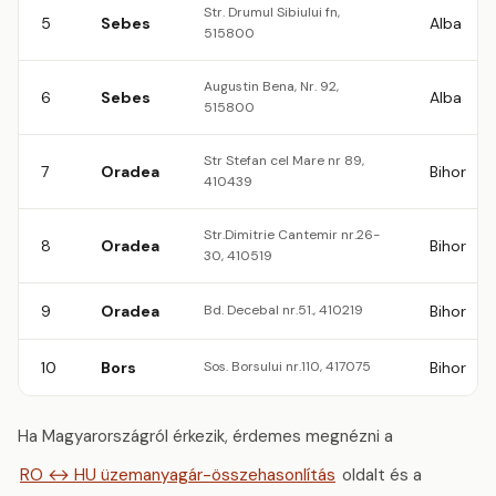
Str. Drumul Sibiului fn,
5
Sebes
Alba
515800
Augustin Bena, Nr. 92,
6
Sebes
Alba
515800
Str Stefan cel Mare nr 89,
7
Oradea
Bihor
410439
Str.Dimitrie Cantemir nr.26-
8
Oradea
Bihor
30, 410519
9
Oradea
Bd. Decebal nr.51., 410219
Bihor
10
Bors
Sos. Borsului nr.110, 417075
Bihor
Ha Magyarországról érkezik, érdemes megnézni a
RO ↔ HU üzemanyagár-összehasonlítás
oldalt és a