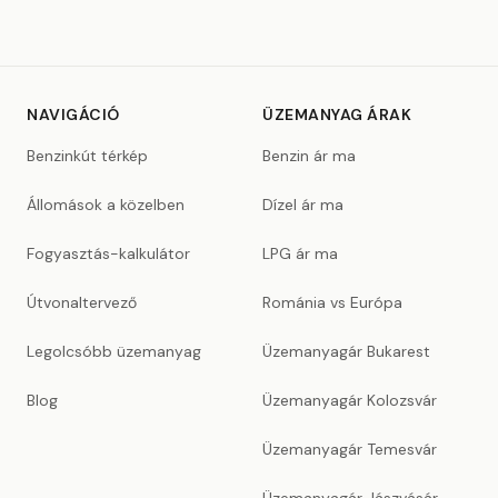
NAVIGÁCIÓ
ÜZEMANYAG ÁRAK
Benzinkút térkép
Benzin ár ma
Állomások a közelben
Dízel ár ma
Fogyasztás-kalkulátor
LPG ár ma
Útvonaltervező
Románia vs Európa
Legolcsóbb üzemanyag
Üzemanyagár Bukarest
Blog
Üzemanyagár Kolozsvár
Üzemanyagár Temesvár