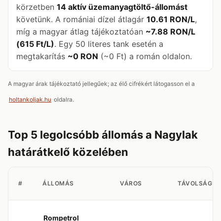
körzetben
14 aktív üzemanyagtöltő-állomást
követünk. A romániai dízel átlagár
10.61 RON/L
,
míg a magyar átlag tájékoztatóan
~7.88 RON/L
(615 Ft/L)
. Egy 50 literes tank esetén a
megtakarítás
~0 RON
(~0 Ft) a román oldalon.
A magyar árak tájékoztató jellegűek; az élő cifrékért látogasson el a
holtankoljak.hu
oldalra.
Top 5 legolcsóbb állomás a Nagylak
határátkelő közelében
#
ÁLLOMÁS
VÁROS
TÁVOLSÁG
Rompetrol