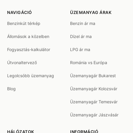
NAVIGÁCIÓ
ÜZEMANYAG ÁRAK
Benzinkút térkép
Benzin ár ma
Állomások a közelben
Dízel ár ma
Fogyasztás-kalkulátor
LPG ár ma
Útvonaltervező
Románia vs Európa
Legolcsóbb üzemanyag
Üzemanyagár Bukarest
Blog
Üzemanyagár Kolozsvár
Üzemanyagár Temesvár
Üzemanyagár Jászvásár
HÁLÓZATOK
INFORMÁCIÓ