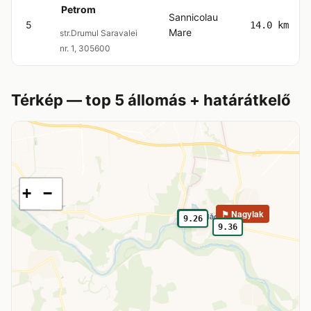
Petrom
Sannicolau
5
14.0 km
Mare
str.Drumul Saravalei
nr. 1, 305600
Térkép — top 5 állomás + határátkelő
+
−
⚑ Nagylak
9.26
9.26
9.36