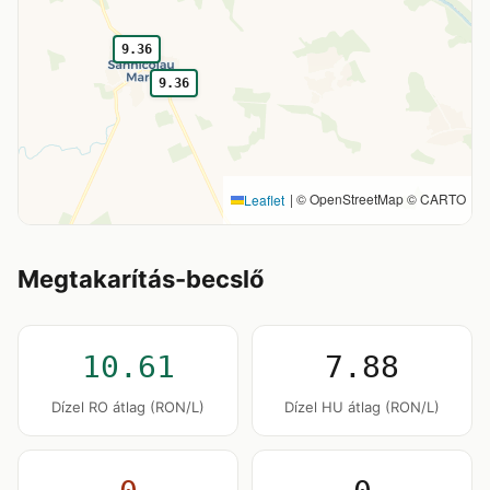
9.36
9.36
|
© OpenStreetMap © CARTO
Leaflet
Megtakarítás-becslő
10.61
7.88
Dízel RO átlag (RON/L)
Dízel HU átlag (RON/L)