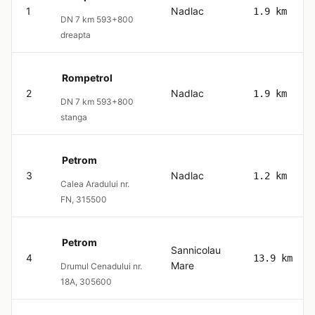
1
Nadlac
1.9 km
DN 7 km 593+800
dreapta
Rompetrol
2
Nadlac
1.9 km
DN 7 km 593+800
stanga
Petrom
3
Nadlac
1.2 km
Calea Aradului nr.
FN, 315500
Petrom
Sannicolau
4
13.9 km
Mare
Drumul Cenadului nr.
18A, 305600