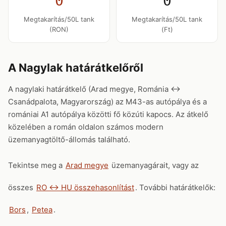
0
0
Megtakarítás/50L tank
Megtakarítás/50L tank
(RON)
(Ft)
A Nagylak határátkelőről
A nagylaki határátkelő (Arad megye, Románia ↔
Csanádpalota, Magyarország) az M43-as autópálya és a
romániai A1 autópálya közötti fő közúti kapocs. Az átkelő
közelében a román oldalon számos modern
üzemanyagtöltő-állomás található.
Tekintse meg a
Arad megye
üzemanyagárait, vagy az
összes
RO ↔ HU összehasonlítást
. További határátkelők:
Bors
,
Petea
.