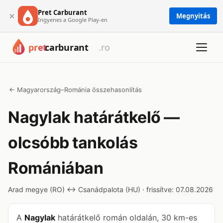
Pret Carburant
×
Megnyitás
Ingyenes a Google Play-en
← Magyarország–Románia összehasonlítás
Nagylak határátkelő —
olcsóbb tankolás
Romániában
Arad megye (RO) ↔ Csanádpalota (HU) · frissítve: 07.08.2026
A
Nagylak
határátkelő román oldalán, 30 km-es