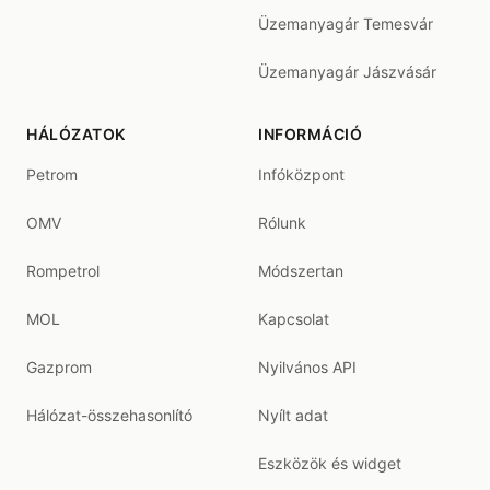
Üzemanyagár Temesvár
Üzemanyagár Jászvásár
HÁLÓZATOK
INFORMÁCIÓ
Petrom
Infóközpont
OMV
Rólunk
Rompetrol
Módszertan
MOL
Kapcsolat
Gazprom
Nyilvános API
Hálózat-összehasonlító
Nyílt adat
Eszközök és widget