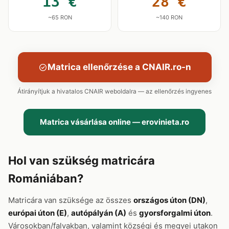
13 €
28 €
~65 RON
~140 RON
Matrica ellenőrzése a CNAIR.ro-n
Átirányítjuk a hivatalos CNAIR weboldalra — az ellenőrzés ingyenes
Matrica vásárlása online — erovinieta.ro
Hol van szükség matricára
Romániában?
Matricára van szüksége az összes
országos úton (DN)
,
európai úton (E)
,
autópályán (A)
és
gyorsforgalmi úton
.
Városokban/falvakban, valamint községi és megyei utakon