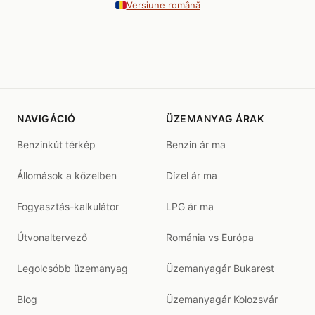
Versiune română
NAVIGÁCIÓ
ÜZEMANYAG ÁRAK
Benzinkút térkép
Benzin ár ma
Állomások a közelben
Dízel ár ma
Fogyasztás-kalkulátor
LPG ár ma
Útvonaltervező
Románia vs Európa
Legolcsóbb üzemanyag
Üzemanyagár Bukarest
Blog
Üzemanyagár Kolozsvár