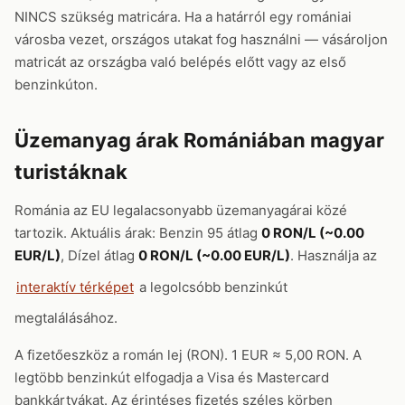
NINCS szükség matricára. Ha a határról egy romániai
városba vezet, országos utakat fog használni — vásároljon
matricát az országba való belépés előtt vagy az első
benzinkúton.
Üzemanyag árak Romániában magyar
turistáknak
Románia az EU legalacsonyabb üzemanyagárai közé
tartozik. Aktuális árak: Benzin 95 átlag
0 RON/L (~0.00
EUR/L)
, Dízel átlag
0 RON/L (~0.00 EUR/L)
. Használja az
interaktív térképet
a legolcsóbb benzinkút
megtalálásához.
A fizetőeszköz a román lej (RON). 1 EUR ≈ 5,00 RON. A
legtöbb benzinkút elfogadja a Visa és Mastercard
bankkártyákat. Az érintéses fizetés széles körben