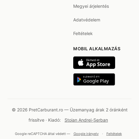
Megyei árjelentés
Adatvédelem
Feltételek
MOBIL ALKALMAZÁS
Elérhető itt:
App Store
ELÉRHETŐ ITT:
Google Play
© 2026 PretCarburant.ro — Üzemanyag árak 2 óránként
frissítve · Kiadó:
Stoian Andrei-Șerban
Google reCAPTCHA által védett —
Google irányelv
·
Feltételek