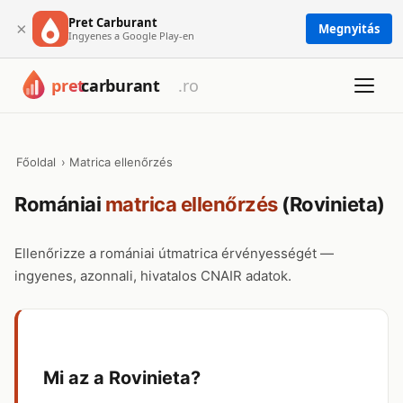
Pret Carburant
×
Megnyitás
Ingyenes a Google Play-en
Főoldal
›
Matrica ellenőrzés
Romániai
matrica ellenőrzés
(Rovinieta)
Ellenőrizze a romániai útmatrica érvényességét —
ingyenes, azonnali, hivatalos CNAIR adatok.
Mi az a Rovinieta?