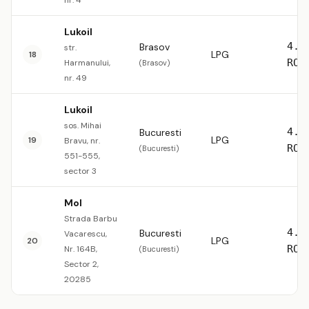
nr. 4
Lukoil
4.5
Brasov
str.
LPG
18
RON
Harmanului,
(Brasov)
nr. 49
Lukoil
sos. Mihai
4.5
Bucuresti
LPG
19
Bravu, nr.
RON
(Bucuresti)
551-555,
sector 3
Mol
Strada Barbu
4.5
Bucuresti
Vacarescu,
LPG
20
RON
Nr. 164B,
(Bucuresti)
Sector 2,
20285