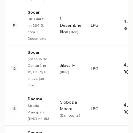
Socar
1
Str. Giurgiului
4.5
Decembrie
LPG
11
nr. 264 G,
RON
Ilfov
com. 1
(Ilfov)
Decembrie
Socar
Șoseaua de
4.5
Jilava IF
Centură, nr.
LPG
12
RON
10, LOT 2/1,
(Ilfov)
Jilava, jud.
Ilfov
Dacma
Slobozia
4.5
Strada
Moara
LPG
13
RON
Principala
(Dambovita)
(DN7), Nr. 153
Dacma