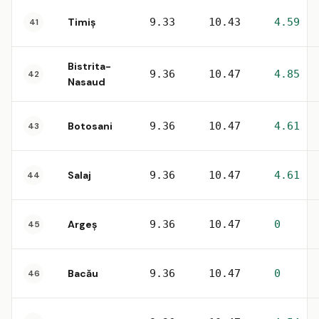
Timiș
9.33
10.43
4.59
41
Bistrita-
9.36
10.47
4.85
42
Nasaud
Botosani
9.36
10.47
4.61
43
Salaj
9.36
10.47
4.61
44
Argeș
9.36
10.47
0
45
Bacău
9.36
10.47
0
46