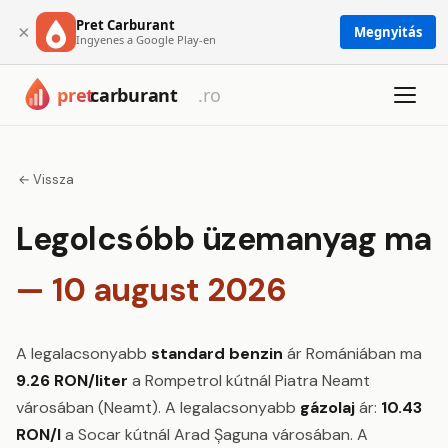
Pret Carburant
×
Megnyitás
Ingyenes a Google Play-en
← Vissza
Legolcsóbb üzemanyag ma
— 10 august 2026
A legalacsonyabb
standard benzin
ár Romániában ma
9.26 RON/liter
a Rompetrol kútnál Piatra Neamt
városában (Neamt). A legalacsonyabb
gázolaj
ár:
10.43
RON/l
a Socar kútnál Arad Șaguna városában. A