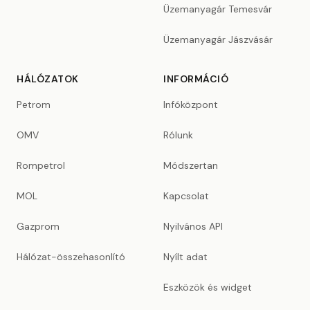
Üzemanyagár Temesvár
Üzemanyagár Jászvásár
HÁLÓZATOK
INFORMÁCIÓ
Petrom
Infóközpont
OMV
Rólunk
Rompetrol
Módszertan
MOL
Kapcsolat
Gazprom
Nyilvános API
Hálózat-összehasonlító
Nyílt adat
Eszközök és widget