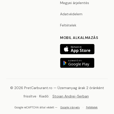
Megyei árjelentés
Adatvédelem
Feltételek
MOBIL ALKALMAZÁS
Elérhető itt:
App Store
ELÉRHETŐ ITT:
Google Play
© 2026 PretCarburant.ro — Üzemanyag árak 2 óránként
frissítve · Kiadó:
Stoian Andrei-Șerban
Google reCAPTCHA által védett —
Google irányelv
·
Feltételek