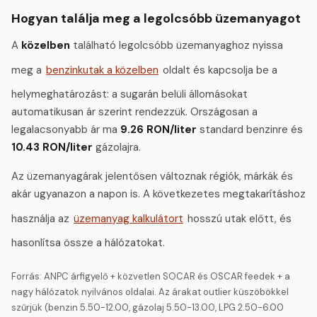
Hogyan találja meg a legolcsóbb üzemanyagot
A
közelben
található legolcsóbb üzemanyaghoz nyissa
meg a
benzinkutak a közelben
oldalt és kapcsolja be a
helymeghatározást: a sugarán belüli állomásokat
automatikusan ár szerint rendezzük. Országosan a
legalacsonyabb ár ma
9.26 RON/liter
standard benzinre és
10.43 RON/liter
gázolajra.
Az üzemanyagárak jelentősen változnak régiók, márkák és
akár ugyanazon a napon is. A következetes megtakarításhoz
használja az
üzemanyag kalkulátort
hosszú utak előtt, és
hasonlítsa össze a hálózatokat.
Forrás: ANPC árfigyelő + közvetlen SOCAR és OSCAR feedek + a
nagy hálózatok nyilvános oldalai. Az árakat outlier küszöbökkel
szűrjük (benzin 5.50-12.00, gázolaj 5.50-13.00, LPG 2.50-6.00