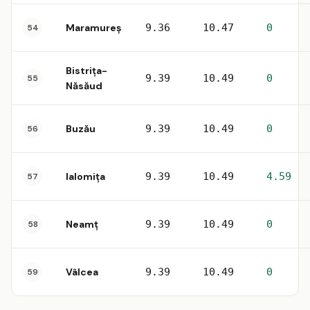
Maramureș
9.36
10.47
0
54
Bistrița-
9.39
10.49
0
55
Năsăud
Buzău
9.39
10.49
0
56
Ialomița
9.39
10.49
4.59
57
Neamț
9.39
10.49
0
58
Vâlcea
9.39
10.49
0
59