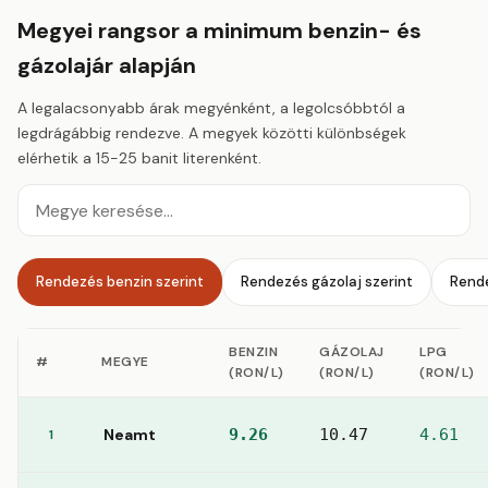
Megyei rangsor a minimum benzin- és
gázolajár alapján
A legalacsonyabb árak megyénként, a legolcsóbbtól a
legdrágábbig rendezve. A megyek közötti különbségek
elérhetik a 15-25 banit literenként.
Megye keresése
Rendezés benzin szerint
Rendezés gázolaj szerint
Rende
BENZIN
GÁZOLAJ
LPG
#
MEGYE
(RON/L)
(RON/L)
(RON/L)
Neamt
9.26
10.47
4.61
1