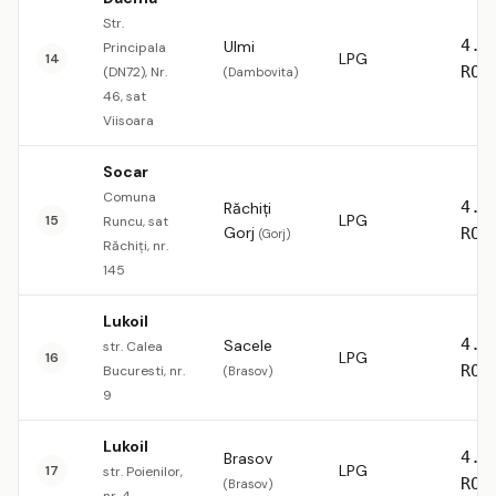
Str.
4.5
Ulmi
Principala
LPG
14
RON
(DN72), Nr.
(Dambovita)
46, sat
Viisoara
Socar
Comuna
4.5
Răchiți
LPG
15
Runcu, sat
Gorj
RON
(Gorj)
Răchiți, nr.
145
Lukoil
4.5
Sacele
str. Calea
LPG
16
RON
Bucuresti, nr.
(Brasov)
9
Lukoil
4.5
Brasov
LPG
17
str. Poienilor,
RON
(Brasov)