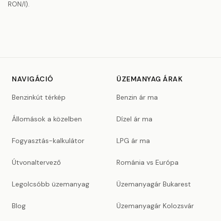
RON/l).
NAVIGÁCIÓ
ÜZEMANYAG ÁRAK
Benzinkút térkép
Benzin ár ma
Állomások a közelben
Dízel ár ma
Fogyasztás-kalkulátor
LPG ár ma
Útvonaltervező
Románia vs Európa
Legolcsóbb üzemanyag
Üzemanyagár Bukarest
Blog
Üzemanyagár Kolozsvár