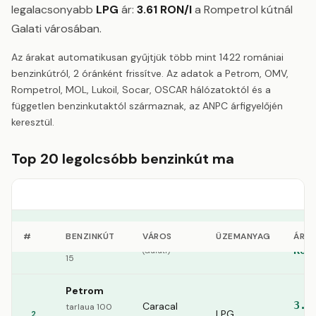
legalacsonyabb
LPG
ár:
3.61 RON/l
a Rompetrol kútnál
Galati városában.
Az árakat automatikusan gyűjtjük több mint 1422 romániai
benzinkútról, 2 óránként frissítve. Az adatok a Petrom, OMV,
Rompetrol, MOL, Lukoil, Socar, OSCAR hálózatoktól és a
független benzinkutaktól származnak, az ANPC árfigyelőjén
keresztül.
Top 20 legolcsóbb benzinkút ma
Rompetrol
3.6
Galati
#
BENZINKÚT
VÁROS
ÜZEMANYAG
ÁR
LPG
1
Bd. Otelarilor
RON
(Galati)
15
Petrom
3.7
Caracal
tarlaua 100
LPG
2