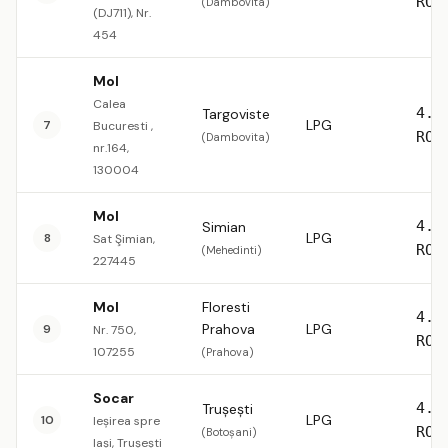
RON
(Dambovita)
(DJ711), Nr.
454
Mol
Calea
4.5
Targoviste
LPG
7
Bucuresti ,
RON
(Dambovita)
nr.164,
130004
Mol
4.5
Simian
LPG
8
Sat Şimian,
RON
(Mehedinti)
227445
Mol
Floresti
4.5
Prahova
LPG
9
Nr. 750,
RON
107255
(Prahova)
Socar
4.5
Trușești
LPG
10
Ieșirea spre
RON
(Botoșani)
Iași, Trușești