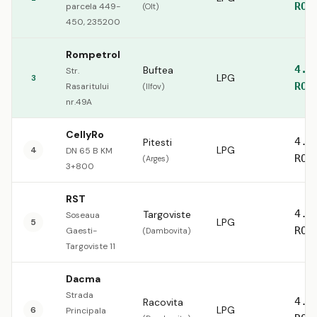
RON
parcela 449-
(Olt)
450, 235200
Rompetrol
4.2
Buftea
Str.
LPG
3
RON
Rasaritului
(Ilfov)
nr.49A
CellyRo
4.3
Pitesti
LPG
4
DN 65 B KM
RON
(Arges)
3+800
RST
4.4
Targoviste
Soseaua
LPG
5
RON
Gaesti-
(Dambovita)
Targoviste 11
Dacma
Strada
4.5
Racovita
LPG
6
Principala