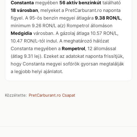
Constanta
megyében
56 aktív benzinkút
található
18 városban
, melyeket a PretCarburant.ro naponta
figyel. A 95-ös benzin megyei átlagára
9.38 RON/L
,
minimum 9.26 RON/L a(z) Rompetrol állomáson
Medgidia
városban. A gázolaj átlaga 10.57 RON/L,
10.47 RON/L-tól indul. A meghatározó hálózat
Constanta megyében a
Rompetrol
, 12 állomással
(átlag 9.31 lej). Ezeket az adatokat naponta frissítjük,
hogy Constanta megyei sofőrök gyorsan megtalálják
a legjobb helyi ajánlatot.
Közzétette:
PretCarburant.ro Csapat