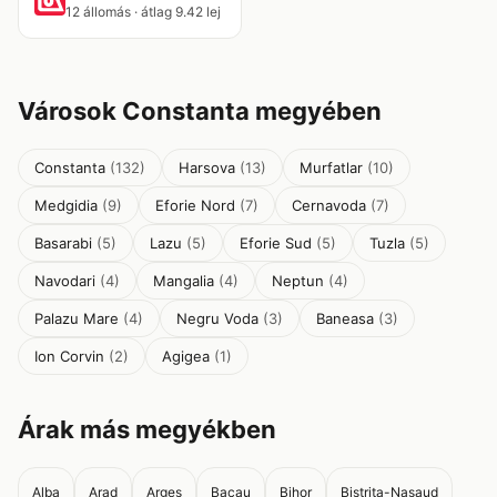
12 állomás · átlag 9.42 lej
Városok Constanta megyében
Constanta
(132)
Harsova
(13)
Murfatlar
(10)
Medgidia
(9)
Eforie Nord
(7)
Cernavoda
(7)
Basarabi
(5)
Lazu
(5)
Eforie Sud
(5)
Tuzla
(5)
Navodari
(4)
Mangalia
(4)
Neptun
(4)
Palazu Mare
(4)
Negru Voda
(3)
Baneasa
(3)
Ion Corvin
(2)
Agigea
(1)
Árak más megyékben
Alba
Arad
Arges
Bacau
Bihor
Bistrita-Nasaud