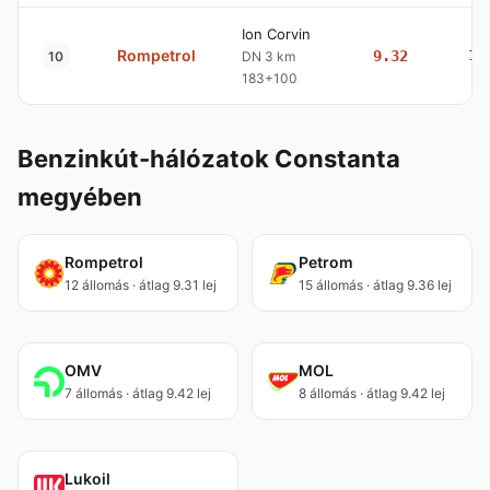
Ion Corvin
Rompetrol
9.32
10
10
DN 3 km
183+100
Benzinkút-hálózatok Constanta
megyében
Rompetrol
Petrom
12 állomás · átlag 9.31 lej
15 állomás · átlag 9.36 lej
OMV
MOL
7 állomás · átlag 9.42 lej
8 állomás · átlag 9.42 lej
Lukoil