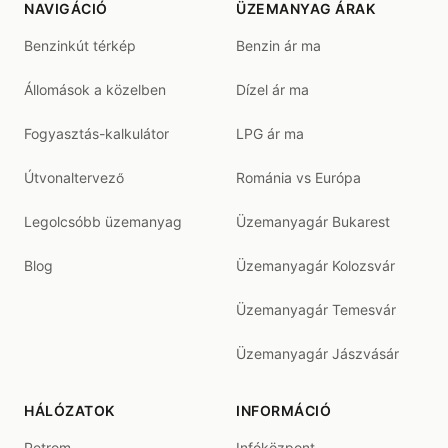
NAVIGÁCIÓ
ÜZEMANYAG ÁRAK
Benzinkút térkép
Benzin ár ma
Állomások a közelben
Dízel ár ma
Fogyasztás-kalkulátor
LPG ár ma
Útvonaltervező
Románia vs Európa
Legolcsóbb üzemanyag
Üzemanyagár Bukarest
Blog
Üzemanyagár Kolozsvár
Üzemanyagár Temesvár
Üzemanyagár Jászvásár
HÁLÓZATOK
INFORMÁCIÓ
Petrom
Infóközpont