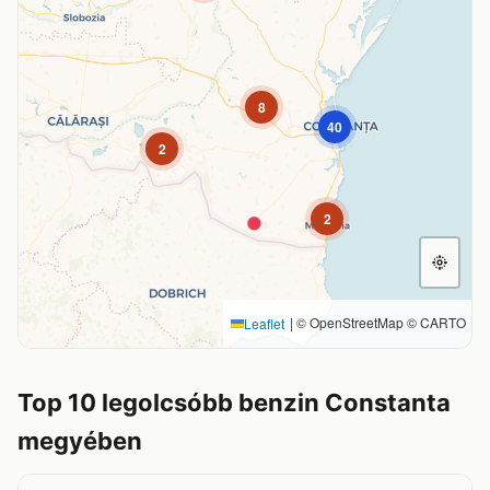
8
40
2
2
|
© OpenStreetMap © CARTO
Leaflet
Top 10 legolcsóbb benzin Constanta
megyében