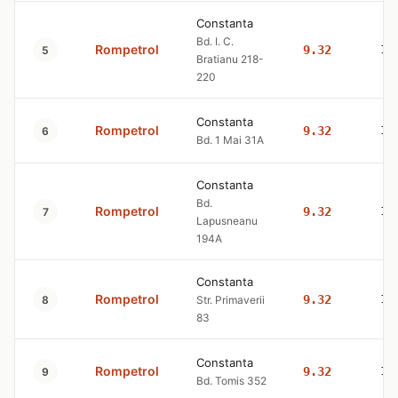
Constanta
Bd. I. C.
Rompetrol
9.32
10
5
Bratianu 218-
220
Constanta
Rompetrol
9.32
10
6
Bd. 1 Mai 31A
Constanta
Bd.
Rompetrol
9.32
10
7
Lapusneanu
194A
Constanta
Rompetrol
9.32
10
8
Str. Primaverii
83
Constanta
Rompetrol
9.32
10
9
Bd. Tomis 352