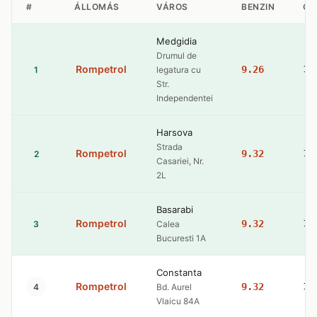
#
ÁLLOMÁS
VÁROS
BENZIN
GÁ
Medgidia
Drumul de
Rompetrol
9.26
10
1
legatura cu
Str.
Independentei
Harsova
Strada
Rompetrol
9.32
10
2
Casariei, Nr.
2L
Basarabi
Rompetrol
9.32
10
3
Calea
Bucuresti 1A
Constanta
Rompetrol
9.32
10
4
Bd. Aurel
Vlaicu 84A