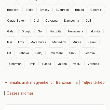
Botosani
Braila
Brasov
Bucuresti
Buzau
Calarasi
Caras-Severin
Cluj
Covasna
Dambovita
Dolj
Galati
Giurgiu
Gorj
Harghita
Hunedoara
Ialomita
Iasi
Ilfov
Maramures
Mehedinti
Mures
Neamt
Olt
Prahova
Salaj
Satu Mare
Sibiu
Suceava
Teleorman
Timis
Tulcea
Valcea
Vaslui
Vrancea
Minimális árak megyénként
|
Benzinár ma
|
Teljes térkép
|
Összes állomás