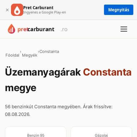
Pret Carburant
×
Megnyitás
Ingyenes a Google Play-en
›
›
Constanta
Főoldal
Megyék
Üzemanyagárak
Constanta
megye
56 benzinkút Constanta megyében. Árak frissítve:
08.08.2026.
Benzin 95
Gázolaj