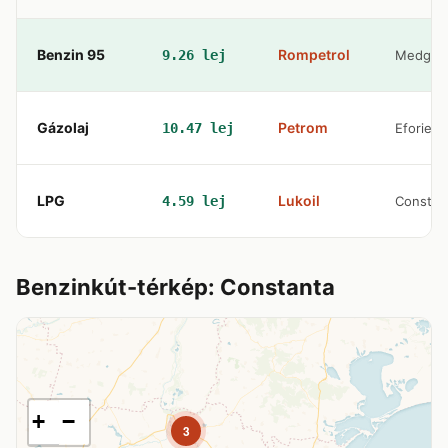
Benzin 95
Rompetrol
9.26 lej
Medgidi
Gázolaj
Petrom
10.47 lej
Eforie N
LPG
Lukoil
4.59 lej
Constan
Benzinkút-térkép: Constanta
+
−
3