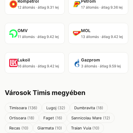
Rompetrol
Petrom
12 állomás · átlag 9.31 lej
17 állomás · átlag 9.36 lej
OMV
MOL
11 állomás · átlag 9.42 lej
13 állomás · átlag 9.42 lej
Lukoil
Gazprom
16 állomás · átlag 9.42 lej
3 állomás · átlag 9.59 lej
Városok Timis megyében
Timisoara
(136)
Lugoj
(32)
Dumbravita
(18)
Ortisoara
(18)
Faget
(16)
Sannicolau Mare
(12)
Recas
(10)
Giarmata
(10)
Traian Vuia
(10)