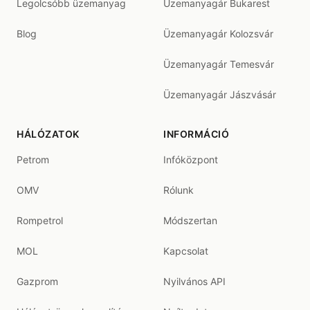
Legolcsóbb üzemanyag
Üzemanyagár Bukarest
Blog
Üzemanyagár Kolozsvár
Üzemanyagár Temesvár
Üzemanyagár Jászvásár
HÁLÓZATOK
INFORMÁCIÓ
Petrom
Infóközpont
OMV
Rólunk
Rompetrol
Módszertan
MOL
Kapcsolat
Gazprom
Nyilvános API