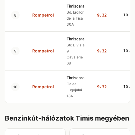
Timisoara
Bd. Eroilor
Rompetrol
9.32
10.5
8
de la Tisa
30A
Timisoara
Str. Divizia
Rompetrol
9.32
10.5
9
9
Cavalerie
68
Timisoara
Calea
Rompetrol
9.32
10.5
10
Lugojului
18A
Benzinkút-hálózatok Timis megyében