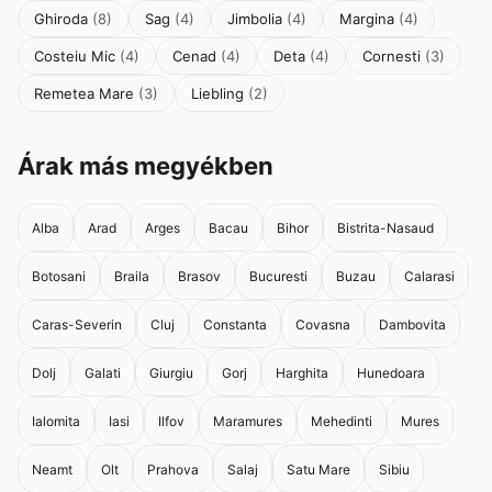
Ghiroda
(8)
Sag
(4)
Jimbolia
(4)
Margina
(4)
Costeiu Mic
(4)
Cenad
(4)
Deta
(4)
Cornesti
(3)
Remetea Mare
(3)
Liebling
(2)
Árak más megyékben
Alba
Arad
Arges
Bacau
Bihor
Bistrita-Nasaud
Botosani
Braila
Brasov
Bucuresti
Buzau
Calarasi
Caras-Severin
Cluj
Constanta
Covasna
Dambovita
Dolj
Galati
Giurgiu
Gorj
Harghita
Hunedoara
Ialomita
Iasi
Ilfov
Maramures
Mehedinti
Mures
Neamt
Olt
Prahova
Salaj
Satu Mare
Sibiu