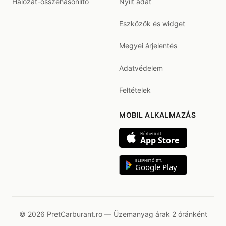
Hálózat-összehasonlító
Nyílt adat
Eszközök és widget
Megyei árjelentés
Adatvédelem
Feltételek
MOBIL ALKALMAZÁS
Elérhető itt:
App Store
ELÉRHETŐ ITT:
Google Play
© 2026 PretCarburant.ro — Üzemanyag árak 2 óránként