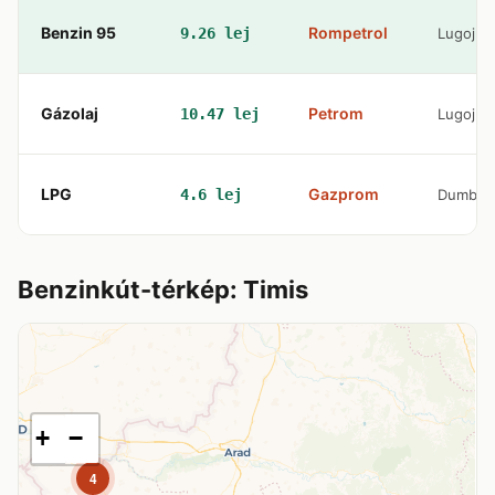
Benzin 95
Rompetrol
9.26 lej
Lugoj
Gázolaj
Petrom
10.47 lej
Lugoj
LPG
Gazprom
4.6 lej
Dumbrav
Benzinkút-térkép: Timis
+
−
4