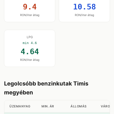
9.4
10.58
RON/liter átlag
RON/liter átlag
LPG
min 4.6
4.64
RON/liter átlag
Legolcsóbb benzinkutak Timis
megyében
ÜZEMANYAG
MIN. ÁR
ÁLLOMÁS
VÁROS