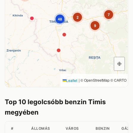
7
2
48
9
|
© OpenStreetMap © CARTO
Leaflet
Top 10 legolcsóbb benzin Timis
megyében
#
ÁLLOMÁS
VÁROS
BENZIN
GÁZO