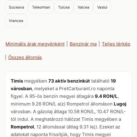
Suceava
Teleorman
Tulcea
Valcea
Vaslui
Vrancea
Minimális árak megyénként
|
Benzinár ma
|
Teljes térkép
|
Összes állomás
Timis
megyében
73 aktív benzinkút
található
19
városban
, melyeket a PretCarburant.ro naponta
figyel. A 95-ös benzin megyei átlagára
9.4 RON/L
,
minimum 9.26 RON/L a(z) Rompetrol állomáson
Lugoj
városban. A gázolaj átlaga 10.58 RON/L, 10.47 RON/L-
tól indul. A meghatározó hálózat Timis megyében a
Rompetrol
, 12 állomással (átlag 9.31 lej). Ezeket az
adatokat naponta frissítjük, hogy Timis megyei