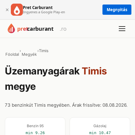
Pret Carburant
×
Megnyitás
Ingyenes a Google Play-en
›
›
Timis
Főoldal
Megyék
Üzemanyagárak
Timis
megye
73 benzinkút Timis megyében. Árak frissítve: 08.08.2026.
Benzin 95
Gázolaj
min 9.26
min 10.47