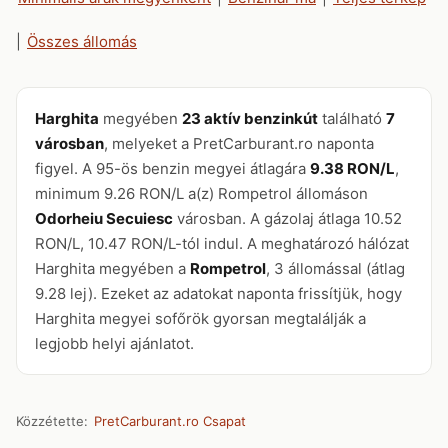
|
Összes állomás
Harghita
megyében
23 aktív benzinkút
található
7
városban
, melyeket a PretCarburant.ro naponta
figyel. A 95-ös benzin megyei átlagára
9.38 RON/L
,
minimum 9.26 RON/L a(z) Rompetrol állomáson
Odorheiu Secuiesc
városban. A gázolaj átlaga 10.52
RON/L, 10.47 RON/L-tól indul. A meghatározó hálózat
Harghita megyében a
Rompetrol
, 3 állomással (átlag
9.28 lej). Ezeket az adatokat naponta frissítjük, hogy
Harghita megyei sofőrök gyorsan megtalálják a
legjobb helyi ajánlatot.
Közzétette:
PretCarburant.ro Csapat