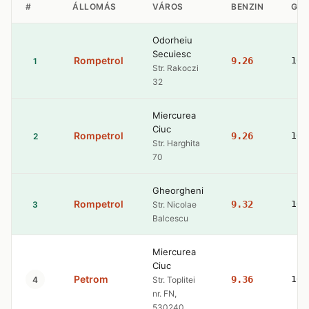
#
ÁLLOMÁS
VÁROS
BENZIN
GÁ
Odorheiu
Secuiesc
Rompetrol
9.26
10.
1
Str. Rakoczi
32
Miercurea
Ciuc
Rompetrol
9.26
10.
2
Str. Harghita
70
Gheorgheni
Rompetrol
9.32
10.
3
Str. Nicolae
Balcescu
Miercurea
Ciuc
Petrom
9.36
10.
4
Str. Toplitei
nr. FN,
530240