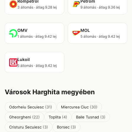
Rompetrol
Petrom
3 állomás · átlag 9.28 lej
9 állomás · átlag 9.36 lej
OMV
MOL
1 állomás · átlag 9.42 lej
5 állomás · átlag 9.42 lej
Lukoil
5 állomás · átlag 9.42 lej
Városok Harghita megyében
Odorheiu Secuiesc
(31)
Miercurea Ciuc
(30)
Gheorgheni
(22)
Toplita
(4)
Baile Tusnad
(3)
Cristuru Secuiesc
(3)
Borsec
(3)