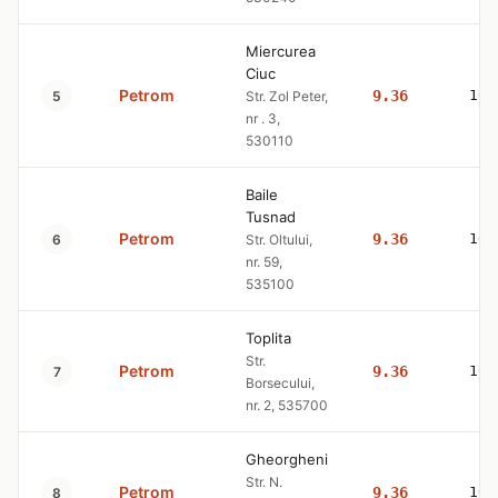
Miercurea
Ciuc
Petrom
9.36
10.
5
Str. Zol Peter,
nr . 3,
530110
Baile
Tusnad
Petrom
9.36
10.
6
Str. Oltului,
nr. 59,
535100
Toplita
Str.
Petrom
9.36
10.
7
Borsecului,
nr. 2, 535700
Gheorgheni
Str. N.
Petrom
9.36
10.
8