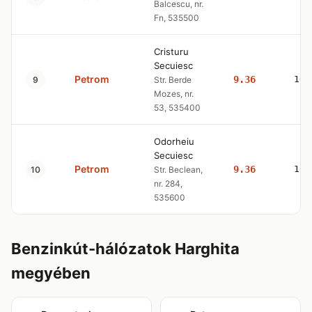
Balcescu, nr.
Fn, 535500
Cristuru
Secuiesc
Petrom
9.36
10.
9
Str. Berde
Mozes, nr.
53, 535400
Odorheiu
Secuiesc
Petrom
9.36
10.
10
Str. Beclean,
nr. 284,
535600
Benzinkút-hálózatok Harghita
megyében