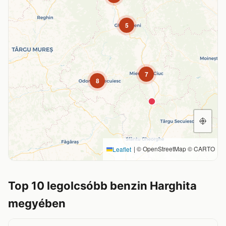
5
7
8
|
© OpenStreetMap © CARTO
Leaflet
Top 10 legolcsóbb benzin Harghita
megyében