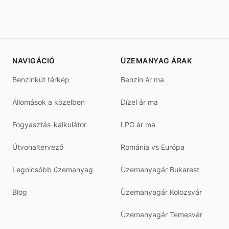
NAVIGÁCIÓ
ÜZEMANYAG ÁRAK
Benzinkút térkép
Benzin ár ma
Állomások a közelben
Dízel ár ma
Fogyasztás-kalkulátor
LPG ár ma
Útvonaltervező
Románia vs Európa
Legolcsóbb üzemanyag
Üzemanyagár Bukarest
Blog
Üzemanyagár Kolozsvár
Üzemanyagár Temesvár