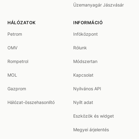
Üzemanyagár Jászvásár
HÁLÓZATOK
INFORMÁCIÓ
Petrom
Infóközpont
OMV
Rólunk
Rompetrol
Módszertan
MOL
Kapcsolat
Gazprom
Nyilvános API
Hálózat-összehasonlító
Nyílt adat
Eszközök és widget
Megyei árjelentés