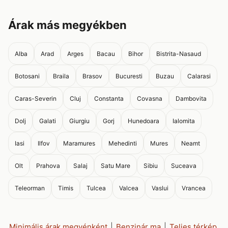
Árak más megyékben
Alba
Arad
Arges
Bacau
Bihor
Bistrita-Nasaud
Botosani
Braila
Brasov
Bucuresti
Buzau
Calarasi
Caras-Severin
Cluj
Constanta
Covasna
Dambovita
Dolj
Galati
Giurgiu
Gorj
Hunedoara
Ialomita
Iasi
Ilfov
Maramures
Mehedinti
Mures
Neamt
Olt
Prahova
Salaj
Satu Mare
Sibiu
Suceava
Teleorman
Timis
Tulcea
Valcea
Vaslui
Vrancea
Minimális árak megyénként
|
Benzinár ma
|
Teljes térkép