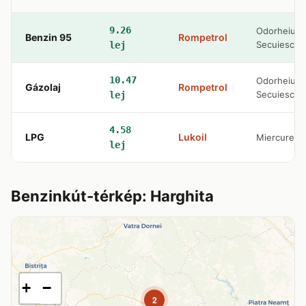
9.26
Odorheiu
Benzin 95
Rompetrol
Secuiesc
lej
10.47
Odorheiu
Gázolaj
Rompetrol
Secuiesc
lej
4.58
LPG
Lukoil
Miercurea 
lej
Benzinkút-térkép: Harghita
+
−
2