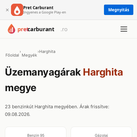
Pret Carburant
×
Megnyitás
Ingyenes a Google Play-en
›
›
Harghita
Főoldal
Megyék
Üzemanyagárak
Harghita
megye
23 benzinkút Harghita megyében. Árak frissítve:
09.08.2026.
Benzin 95
Gázolaj