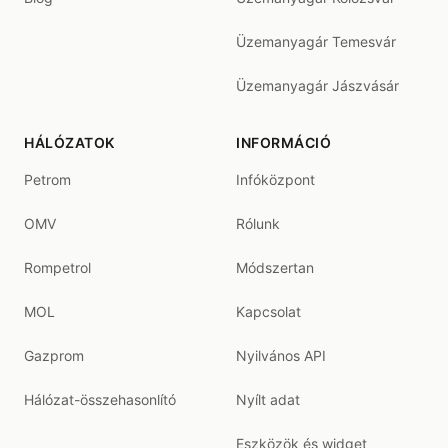
Üzemanyagár Temesvár
Üzemanyagár Jászvásár
HÁLÓZATOK
INFORMÁCIÓ
Petrom
Infóközpont
OMV
Rólunk
Rompetrol
Módszertan
MOL
Kapcsolat
Gazprom
Nyilvános API
Hálózat-összehasonlító
Nyílt adat
Eszközök és widget