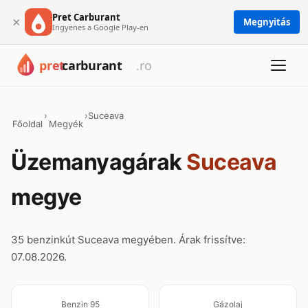
Pret Carburant
×
Megnyitás
Ingyenes a Google Play-en
›
›
Suceava
Főoldal
Megyék
Üzemanyagárak
Suceava
megye
35 benzinkút Suceava megyében. Árak frissítve:
07.08.2026.
Benzin 95
Gázolaj