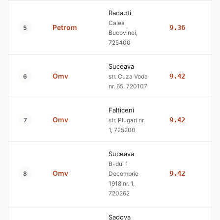
Radauti
Calea
Petrom
9.36
10
5
Bucovinei,
725400
Suceava
Omv
9.42
10
6
str. Cuza Voda
nr. 65, 720107
Falticeni
Omv
9.42
10
7
str. Plugari nr.
1, 725200
Suceava
B-dul 1
Omv
9.42
10
8
Decembrie
1918 nr. 1,
720262
Sadova