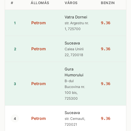
#
ÁLLOMÁS
VÁROS
BENZIN
G
Vatra Dornei
Petrom
9.36
10
1
str. Argestru nr.
1, 725700
Suceava
Petrom
9.36
10
2
Calea Unirii
22, 720018
Gura
Humorului
B-dul
Petrom
9.36
10
3
Bucovina nr.
100 bis,
725300
Suceava
Petrom
9.36
10
4
str. Cernauti,
720021