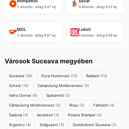
Rompetrol
Socar
3 állomás · átlag 9.47 lej
9 állomás · átlag 9.52 lej
MOL
Lukoil
3 állomás · átlag 9.57 lej
9 állomás · átlag 9.59 lej
Városok Suceava megyében
Suceava
(39)
Gura Humorului
(13)
Radauti
(13)
Scheia
(10)
Campulung Moldovenesc
(9)
Vatra Dornei
(9)
Spataresti
(5)
Câmpulung Moldovenesc
(5)
Roşu
(5)
Falticeni
(4)
Sadova
(4)
Iacobesti
(4)
Poiana Stampei
(4)
Argestru
(4)
Drăguşeni
(3)
Dumbrăveni Suceava
(3)