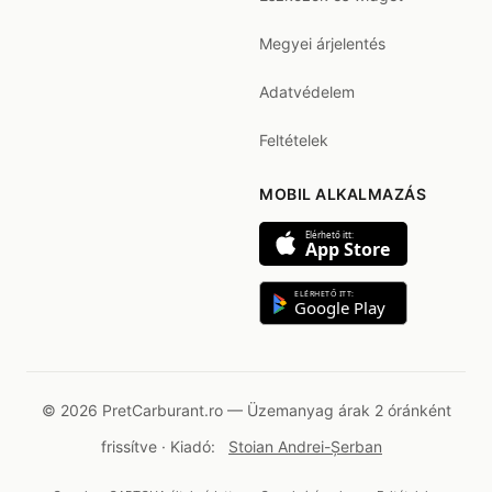
Megyei árjelentés
Adatvédelem
Feltételek
MOBIL ALKALMAZÁS
Elérhető itt:
App Store
ELÉRHETŐ ITT:
Google Play
© 2026 PretCarburant.ro — Üzemanyag árak 2 óránként
frissítve · Kiadó:
Stoian Andrei-Șerban