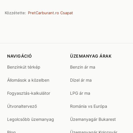
Közzétette:
PretCarburant.ro Csapat
NAVIGÁCIÓ
ÜZEMANYAG ÁRAK
Benzinkút térkép
Benzin ár ma
Állomások a közelben
Dízel ár ma
Fogyasztás-kalkulátor
LPG ár ma
Útvonaltervező
Románia vs Európa
Legolcsóbb üzemanyag
Üzemanyagár Bukarest
Blog
Üzemanyagár Kolozsvár