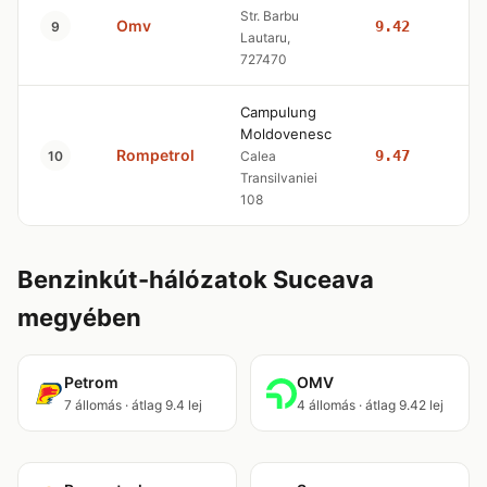
Str. Barbu
Omv
9.42
10
9
Lautaru,
727470
Campulung
Moldovenesc
Rompetrol
9.47
10
10
Calea
Transilvaniei
108
Benzinkút-hálózatok Suceava
megyében
Petrom
OMV
7 állomás · átlag 9.4 lej
4 állomás · átlag 9.42 lej