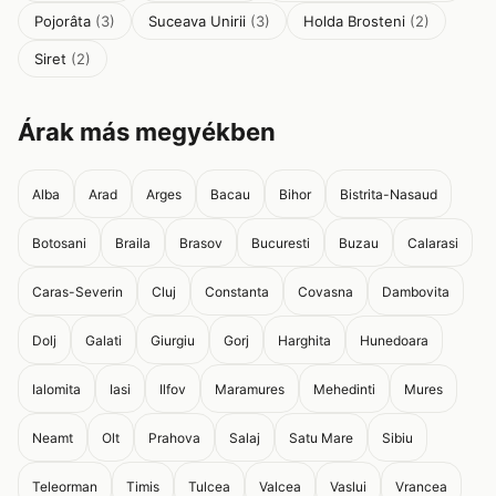
Pojorâta
(3)
Suceava Unirii
(3)
Holda Brosteni
(2)
Siret
(2)
Árak más megyékben
Alba
Arad
Arges
Bacau
Bihor
Bistrita-Nasaud
Botosani
Braila
Brasov
Bucuresti
Buzau
Calarasi
Caras-Severin
Cluj
Constanta
Covasna
Dambovita
Dolj
Galati
Giurgiu
Gorj
Harghita
Hunedoara
Ialomita
Iasi
Ilfov
Maramures
Mehedinti
Mures
Neamt
Olt
Prahova
Salaj
Satu Mare
Sibiu
Teleorman
Timis
Tulcea
Valcea
Vaslui
Vrancea