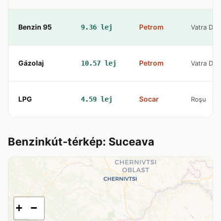
Benzin 95
Petrom
9.36 lej
Vatra Dor
Gázolaj
Petrom
10.57 lej
Vatra Dor
LPG
Socar
4.59 lej
Roşu
Benzinkút-térkép: Suceava
+
−