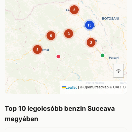
5
13
3
5
2
5
|
© OpenStreetMap © CARTO
Leaflet
Top 10 legolcsóbb benzin Suceava
megyében