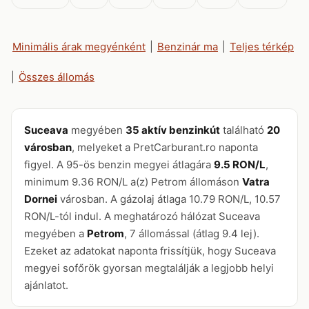
Minimális árak megyénként
|
Benzinár ma
|
Teljes térkép
|
Összes állomás
Suceava
megyében
35 aktív benzinkút
található
20
városban
, melyeket a PretCarburant.ro naponta
figyel. A 95-ös benzin megyei átlagára
9.5 RON/L
,
minimum 9.36 RON/L a(z) Petrom állomáson
Vatra
Dornei
városban. A gázolaj átlaga 10.79 RON/L, 10.57
RON/L-tól indul. A meghatározó hálózat Suceava
megyében a
Petrom
, 7 állomással (átlag 9.4 lej).
Ezeket az adatokat naponta frissítjük, hogy Suceava
megyei sofőrök gyorsan megtalálják a legjobb helyi
ajánlatot.