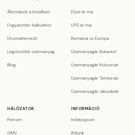
Állomások a közelben
Dízel ár ma
Fogyasztás-kalkulátor
LPG ár ma
Útvonaltervező
Románia vs Európa
Legolcsóbb üzemanyag
Üzemanyagár Bukarest
Blog
Üzemanyagár Kolozsvár
Üzemanyagár Temesvár
Üzemanyagár Jászvásár
HÁLÓZATOK
INFORMÁCIÓ
Petrom
Infóközpont
OMV
Rólunk