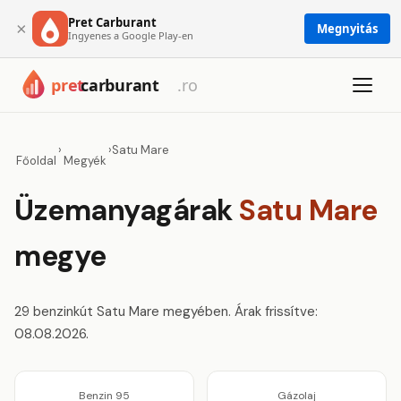
Pret Carburant
×
Megnyitás
Ingyenes a Google Play-en
›
›
Satu Mare
Főoldal
Megyék
Üzemanyagárak
Satu Mare
megye
29 benzinkút Satu Mare megyében. Árak frissítve:
08.08.2026.
Benzin 95
Gázolaj