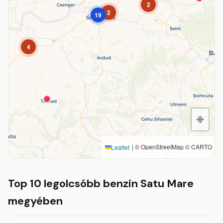
2
2
19
4
|
© OpenStreetMap © CARTO
Leaflet
Top 10 legolcsóbb benzin Satu Mare
megyében