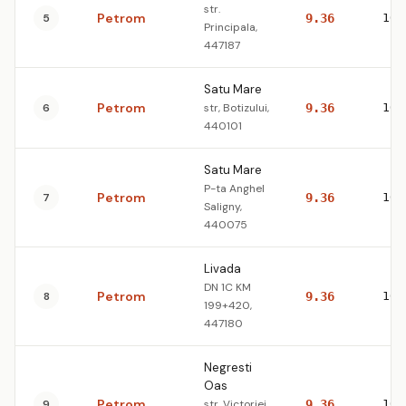
str.
Petrom
5
9.36
10.
Principala,
447187
Satu Mare
Petrom
6
str, Botizului,
9.36
10.
440101
Satu Mare
P-ta Anghel
Petrom
7
9.36
10.
Saligny,
440075
Livada
DN 1C KM
Petrom
8
9.36
10.
199+420,
447180
Negresti
Oas
Petrom
9
str. Victoriei
9.36
10.