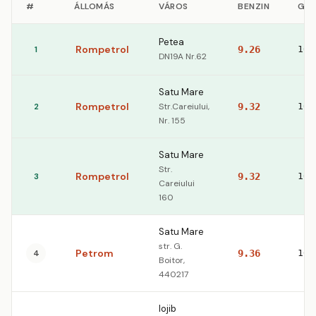
#
ÁLLOMÁS
VÁROS
BENZIN
GÁZ
Petea
Rompetrol
1
9.26
10.
DN19A Nr.62
Satu Mare
Rompetrol
2
Str.Careiului,
9.32
10.
Nr. 155
Satu Mare
Str.
Rompetrol
3
9.32
10.
Careiului
160
Satu Mare
str. G.
Petrom
4
9.36
10.
Boitor,
440217
Iojib