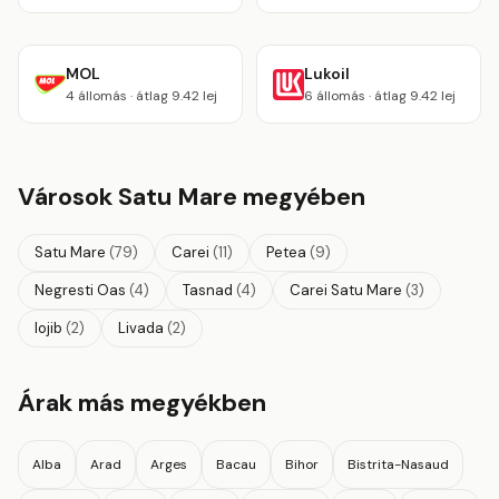
MOL
Lukoil
4 állomás · átlag 9.42 lej
6 állomás · átlag 9.42 lej
Városok Satu Mare megyében
Satu Mare
(79)
Carei
(11)
Petea
(9)
Negresti Oas
(4)
Tasnad
(4)
Carei Satu Mare
(3)
Iojib
(2)
Livada
(2)
Árak más megyékben
Alba
Arad
Arges
Bacau
Bihor
Bistrita-Nasaud