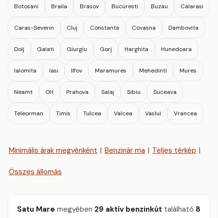
Botosani
Braila
Brasov
Bucuresti
Buzau
Calarasi
Caras-Severin
Cluj
Constanta
Covasna
Dambovita
Dolj
Galati
Giurgiu
Gorj
Harghita
Hunedoara
Ialomita
Iasi
Ilfov
Maramures
Mehedinti
Mures
Neamt
Olt
Prahova
Salaj
Sibiu
Suceava
Teleorman
Timis
Tulcea
Valcea
Vaslui
Vrancea
Minimális árak megyénként
|
Benzinár ma
|
Teljes térkép
|
Összes állomás
Satu Mare
megyében
29 aktív benzinkút
található
8