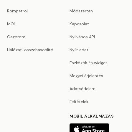
Rompetrol
Módszertan
MOL
Kapcsolat
Gazprom
Nyilvános API
Hálózat-összehasonlító
Nyílt adat
Eszközök és widget
Megyei árjelentés
Adatvédelem
Feltételek
MOBIL ALKALMAZÁS
Elérhető itt:
App Store