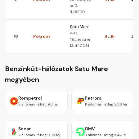
nr. 2,
445200
Satu Mare
P-ta
Petrom
10
9.36
10.
Titulescu nr.
13, 440061
Benzinkút-hálózatok Satu Mare
megyében
Rompetrol
Petrom
3 állomás · átlag 9.3 lej
11 állomás · átlag 9.36 lej
Socar
OMV
2 állomás · átlag 9.38 lej
3 állomás · átlag 9.42 lej