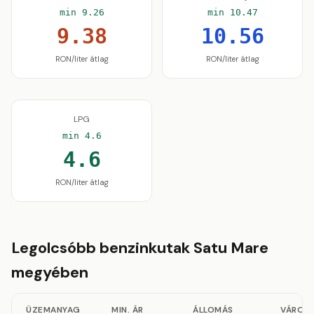
min 9.26
min 10.47
9.38
10.56
RON/liter átlag
RON/liter átlag
LPG
min 4.6
4.6
RON/liter átlag
Legolcsóbb benzinkutak Satu Mare
megyében
ÜZEMANYAG
MIN. ÁR
ÁLLOMÁS
VÁROS