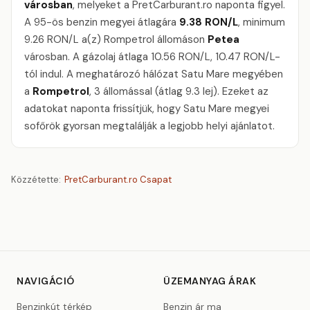
városban
, melyeket a PretCarburant.ro naponta figyel.
A 95-ös benzin megyei átlagára
9.38 RON/L
, minimum
9.26 RON/L a(z) Rompetrol állomáson
Petea
városban. A gázolaj átlaga 10.56 RON/L, 10.47 RON/L-
tól indul. A meghatározó hálózat Satu Mare megyében
a
Rompetrol
, 3 állomással (átlag 9.3 lej). Ezeket az
adatokat naponta frissítjük, hogy Satu Mare megyei
sofőrök gyorsan megtalálják a legjobb helyi ajánlatot.
Közzétette:
PretCarburant.ro Csapat
NAVIGÁCIÓ
ÜZEMANYAG ÁRAK
Benzinkút térkép
Benzin ár ma