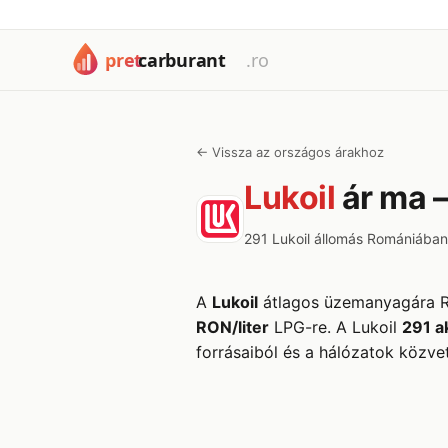
← Vissza az országos árakhoz
Lukoil
ár ma 
291 Lukoil állomás Romániában
A
Lukoil
átlagos üzemanyagára
RON/liter
LPG-re. A Lukoil
291 a
forrásaiból és a hálózatok közvet