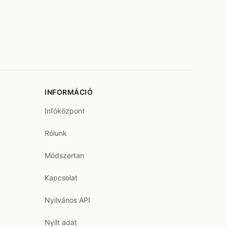
INFORMÁCIÓ
Infóközpont
Rólunk
Módszertan
Kapcsolat
Nyilvános API
Nyílt adat