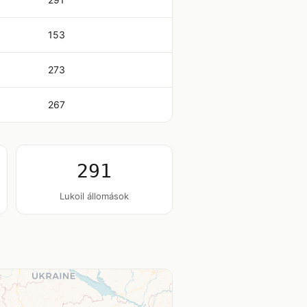
153
273
267
291
Lukoil állomások