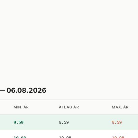
ó — 06.08.2026
MIN. ÁR
ÁTLAG ÁR
MAX. ÁR
9.59
9.59
9.59