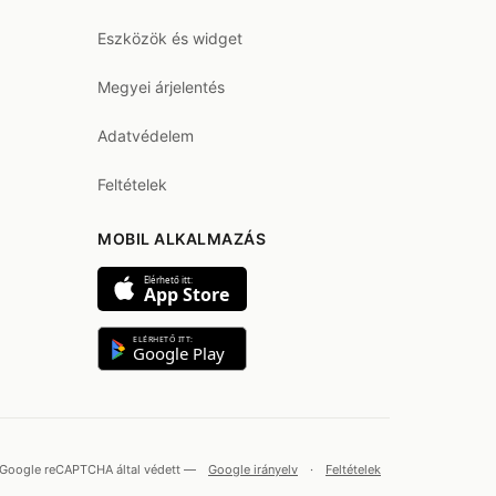
Eszközök és widget
Megyei árjelentés
Adatvédelem
Feltételek
MOBIL ALKALMAZÁS
Elérhető itt:
App Store
ELÉRHETŐ ITT:
Google Play
Google reCAPTCHA által védett —
Google irányelv
·
Feltételek