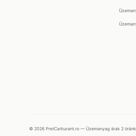
Üzemany
Üzemany
© 2026 PretCarburant.ro — Üzemanyag árak 2 óránkén