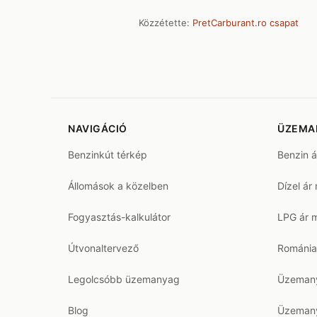
Közzétette:
PretCarburant.ro csapat
NAVIGÁCIÓ
ÜZEMA
Benzinkút térkép
Benzin 
Állomások a közelben
Dízel ár
Fogyasztás-kalkulátor
LPG ár 
Útvonaltervező
Románia
Legolcsóbb üzemanyag
Üzemany
Blog
Üzemany