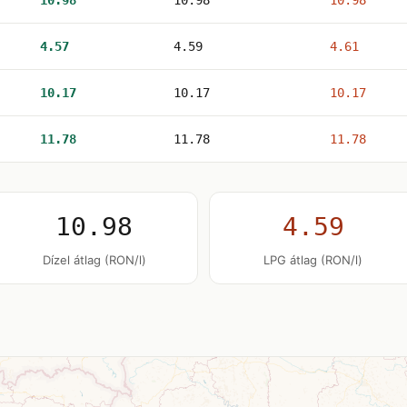
10.98
10.98
10.98
4.57
4.59
4.61
10.17
10.17
10.17
11.78
11.78
11.78
10.98
4.59
Dízel átlag (RON/l)
LPG átlag (RON/l)