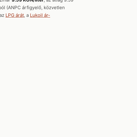
ból (ANPC árfigyelő, közvetlen
 az
LPG árát
, a
Lukoil ár-