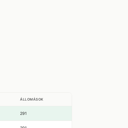
ÁLLOMÁSOK
291
291