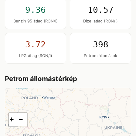
9.36
10.57
Benzin 95 átlag (RON/l)
Dízel átlag (RON/l)
3.72
398
LPG átlag (RON/l)
Petrom állomások
Petrom állomástérkép
+
−