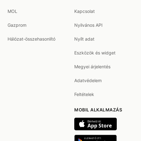
MOL
Kapcsolat
Gazprom
Nyilvános API
Hálózat-összehasonlító
Nyílt adat
Eszközök és widget
Megyei árjelentés
Adatvédelem
Feltételek
MOBIL ALKALMAZÁS
Elérhető itt:
App Store
ELÉRHETŐ ITT: