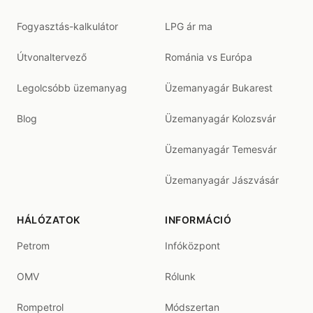
Fogyasztás-kalkulátor
LPG ár ma
Útvonaltervező
Románia vs Európa
Legolcsóbb üzemanyag
Üzemanyagár Bukarest
Blog
Üzemanyagár Kolozsvár
Üzemanyagár Temesvár
Üzemanyagár Jászvásár
HÁLÓZATOK
INFORMÁCIÓ
Petrom
Infóközpont
OMV
Rólunk
Rompetrol
Módszertan